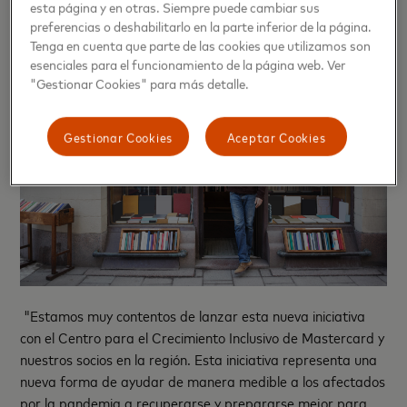
esta página y en otras. Siempre puede cambiar sus
preferencias o deshabilitarlo en la parte inferior de la página.
Tenga en cuenta que parte de las cookies que utilizamos son
esenciales para el funcionamiento de la página web. Ver
"Gestionar Cookies" para más detalle.
Gestionar Cookies
Aceptar Cookies
"Estamos muy contentos de lanzar esta nueva iniciativa
con el Centro para el Crecimiento Inclusivo de Mastercard y
nuestros socios en la región. Esta iniciativa representa una
nueva forma de ayudar de manera medible a los afectados
por la pandemia a recuperarse y prepararse mejor para