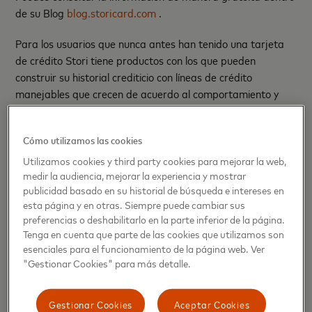
de su Blog
blog.storicard.com
.
Para los usuarios que nunca antes han tenido una tarjeta
de crédito Stori tiene productos con los que pueden
construir su historial crediticio con líneas de crédito
manejables que crecen de acuerdo al comportamiento y
experiencia que los usuarios vayan fortaleciendo con el
tiempo y buen uso de su tarjeta.
Cómo utilizamos las cookies
“Mastercard promueve la entrada de Fintechs en el
Utilizamos cookies y third party cookies para mejorar la web,
mercado nacional para impulsar la inclusión financiera y se
medir la audiencia, mejorar la experiencia y mostrar
publicidad basado en su historial de búsqueda e intereses en
enorgullece de actualmente ser el socio estratégico de la
esta página y en otras. Siempre puede cambiar sus
mayoria de las principales Fintech del mundo. En
preferencias o deshabilitarlo en la parte inferior de la página.
colaboración con Stori, Mastercard trabaja para seguir
Tenga en cuenta que parte de las cookies que utilizamos son
mejorando la vida de las personas y comunidades en
esenciales para el funcionamiento de la página web. Ver
México a través de la construcción de ecosistemas
"Gestionar Cookies" para más detalle.
completos que ofrecen soluciones innovadoras que ayudan
a empoderar a la población desatendida.”, dijo Carlos
Gestionar Cookies
Aceptar Cookies
Pacheco, Vicepresidente de Market Development para