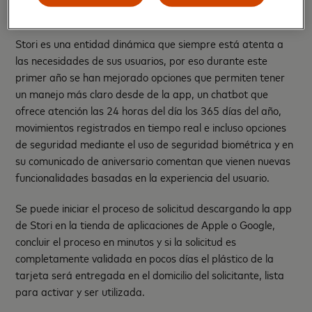
Mastercard México y América Central.
Stori es una entidad dinámica que siempre está atenta a
las necesidades de sus usuarios, por eso durante este
primer año se han mejorado opciones que permiten tener
un manejo más claro desde de la app, un chatbot que
ofrece atención las 24 horas del día los 365 días del año,
movimientos registrados en tiempo real e incluso opciones
de seguridad mediante el uso de seguridad biométrica y en
su comunicado de aniversario comentan que vienen nuevas
funcionalidades basadas en la experiencia del usuario.
Se puede iniciar el proceso de solicitud descargando la app
de Stori en la tienda de aplicaciones de Apple o Google,
concluir el proceso en minutos y si la solicitud es
completamente validada en pocos días el plástico de la
tarjeta será entregada en el domicilio del solicitante, lista
para activar y ser utilizada.