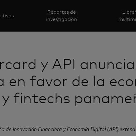
Reportes de
Libre
ctivas
investigación
multim
card y API anunci
a en favor de la ec
l y fintechs paname
 de Innovación Financiera y Economía Digital (API) extendi