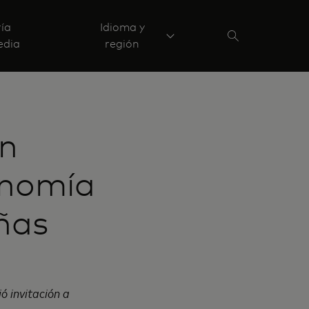
ría
Idioma y
edia
región
an
onomía
ñas
ó invitación a