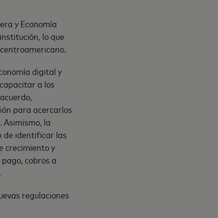
iera y Economía
nstitución, lo que
s centroamericano.
conomía digital y
capacitar a los
 acuerdo,
ión para acercarlos
. Asimismo, la
n de identificar las
 crecimiento y
e pago, cobros a
.
uevas regulaciones