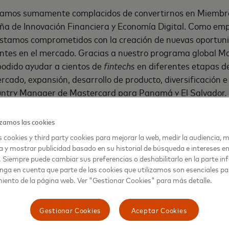
amos sumamente complacidos de convertirnos en Miembro
a de Innovación Financiera y Economía Digital. Como emp
estamos comprometidos con la creación de nuevas oportuni
antes en el mercado. Gracias a nuestro programa global M
podido ayudar a cientos de
fintechs
en diferentes etapas de
cado, expansión, desarrollo de producto, diversificación e 
ntry Manager de Mastercard para Panamá y El Salvador.
 calurosa bienvenida a Mastercard como miembro aliado 
zamos las cookies
ó Raymond Katz, uno de los directores de API y co-fundador
 cookies y third party cookies para mejorar la web, medir la audiencia, m
r contar con una entidad tan reconocida entre nuestra mem
a y mostrar publicidad basado en su historial de búsqueda e intereses e
de Panamá un centro competitivo y abierto a la innovación
. Siempre puede cambiar sus preferencias o deshabilitarlo en la parte infe
omía digital” finalizó.
nga en cuenta que parte de las cookies que utilizamos son esenciales pa
iento de la página web. Ver "Gestionar Cookies" para más detalle.
ma el compromiso de Mastercard por promover la inclusión
ta de integrar a 1,000 millones de personas y 50 millones
Gestionar Cookies
Aceptar Cookies
omía digital para el año 2025.