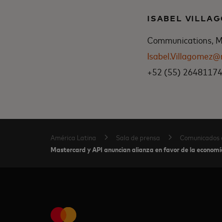
ISABEL VILLA
Communications, Me
Isabel.Villagomez
+52 (55) 2648117
América Latina
Sala de prensa
Comunicados 
Mastercard y API anuncian alianza en favor de la economí