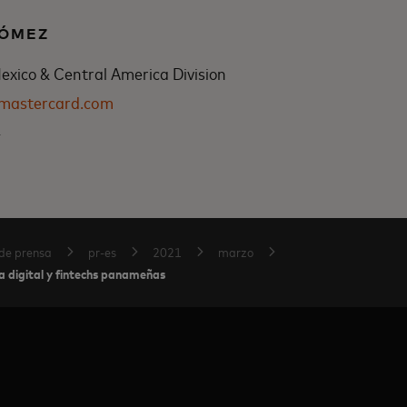
GÓMEZ
xico & Central America Division
@mastercard.com
4
de prensa
pr-es
2021
marzo
a digital y fintechs panameñas