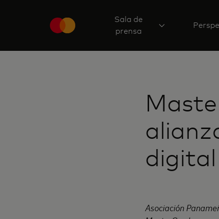
Sala de
Perspe
prensa
Master
alianz
digita
Asociación Panameña