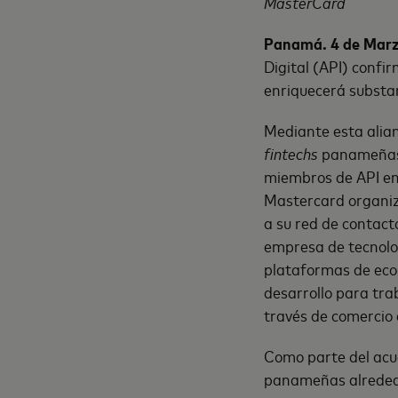
MasterCard
Panamá. 4 de Marz
Digital (API) confi
enriquecerá substan
Mediante esta alian
fintechs
panameñas t
miembros de API en 
Mastercard organiz
a su red de contact
empresa de tecnol
plataformas de eco
desarrollo para tra
través de comercio e
Como parte del acu
panameñas alrededo