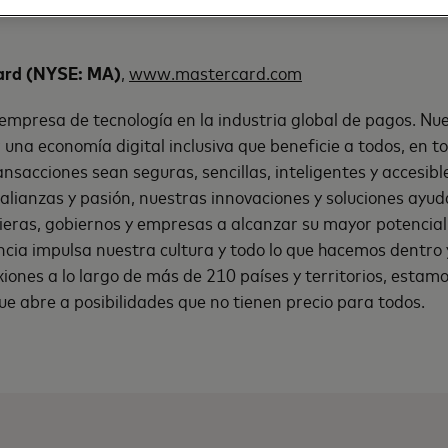
ard (NYSE: MA)
,
www.mastercard.com
mpresa de tecnología en la industria global de pagos. Nue
 una economía digital inclusiva que beneficie a todos, en t
nsacciones sean seguras, sencillas, inteligentes y accesibl
 alianzas y pasión, nuestras innovaciones y soluciones ayud
cieras, gobiernos y empresas a alcanzar su mayor potencial
ncia impulsa nuestra cultura y todo lo que hacemos dentro 
ones a lo largo de más de 210 países y territorios, estam
e abre a posibilidades que no tienen precio para todos.