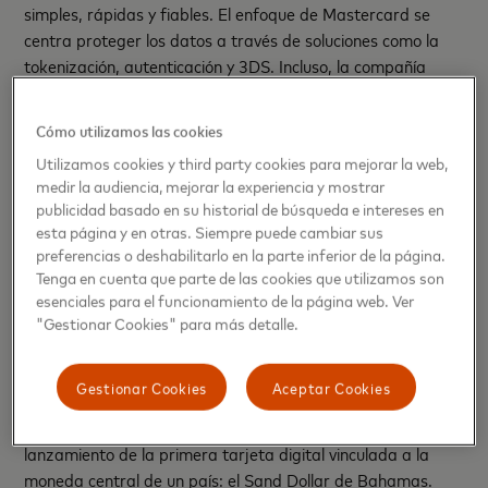
simples, rápidas y fiables. El enfoque de Mastercard se
centra proteger los datos a través de soluciones como la
tokenización, autenticación y 3DS. Incluso, la compañía
tiene sistemas como NuDetect para prevenir el fraude
digital, el cual utiliza el aprendizaje automático para
Cómo utilizamos las cookies
analizar “biometría pasiva” que considera cómo una
Utilizamos cookies y third party cookies para mejorar la web,
persona escribe, sostiene su teléfono, mueve su mouse o
medir la audiencia, mejorar la experiencia y mostrar
dónde está usando su teléfono, para anticipar y prevenir
publicidad basado en su historial de búsqueda e intereses en
transacciones fraudulentas en el comercio electrónico.
esta página y en otras. Siempre puede cambiar sus
preferencias o deshabilitarlo en la parte inferior de la página.
Monedas digitales
Tenga en cuenta que parte de las cookies que utilizamos son
Como parte de su estrategia a largo plazo para habilitar
esenciales para el funcionamiento de la página web. Ver
todo tipo de pagos, Mastercard ha estado invirtiendo en
"Gestionar Cookies" para más detalle.
tecnología y preparándose para un futuro de pagos con
monedas digitales. Así es como apoya a gobiernos y bancos
Gestionar Cookies
Aceptar Cookies
centrales de todo el mundo mientras exploran, prueban e
implementan sus CBDCs. Un caso reciente fue el
lanzamiento de la primera tarjeta digital vinculada a la
moneda central de un país: el Sand Dollar de Bahamas.