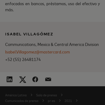
enfocados en bancos, préstamos, uso del efectivo y
más.
ISABEL VILLAGÓMEZ
Communications, Mexico & Central America Division
Isabel.Villagomez@mastercard.com
+52 (55) 26481174
América Latina
Sala de prensa
Comunicados de prensa
pr-es
2021