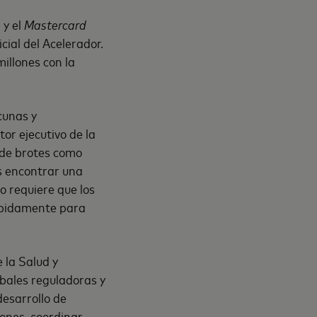
 y el
Mastercard
cial del Acelerador.
illones con la
cunas y
or ejecutivo de la
 de brotes como
s encontrar una
o requiere que los
rápidamente para
 la Salud y
obales reguladoras y
esarrollo de
iones, coordinar