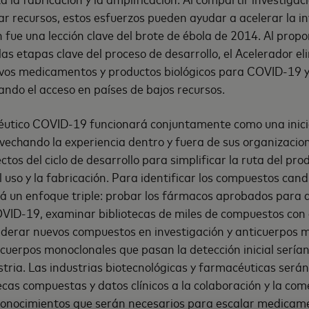
ar recursos, estos esfuerzos pueden ayudar a acelerar la in
n fue una lección clave del brote de ébola de 2014. Al propo
 las etapas clave del proceso de desarrollo, el Acelerador el
uevos medicamentos y productos biológicos para COVID-19
ndo el acceso en países de bajos recursos.
péutico COVID-19 funcionará conjuntamente como una inicia
vechando la experiencia dentro y fuera de sus organizacion
tos del ciclo de desarrollo para simplificar la ruta del pro
el uso y la fabricación. Para identificar los compuestos cand
á un enfoque triple: probar los fármacos aprobados para 
OVID-19, examinar bibliotecas de miles de compuestos con
iderar nuevos compuestos en investigación y anticuerpos 
icuerpos monoclonales que pasan la detección inicial sería
stria. Las industrias biotecnológicas y farmacéuticas serán 
ecas compuestas y datos clínicos a la colaboración y la com
conocimientos que serán necesarios para escalar medicame