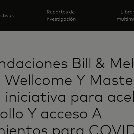
Reportes de
Libre
ctivas
investigación
multim
ndaciones Bill & Me
, Wellcome Y Maste
 iniciativa para acel
ollo Y acceso A
mientos para COVI