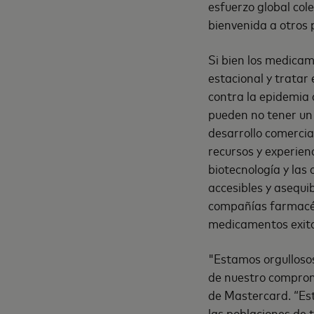
esfuerzo global col
bienvenida a otros 
Si bien los medicam
estacional y tratar
contra la epidemia 
pueden no tener un 
desarrollo comercia
recursos y experienc
biotecnología y las
accesibles y asequi
compañías farmacéut
medicamentos exito
"Estamos orgulloso
de nuestro compromi
de Mastercard. “Est
las poblaciones de 