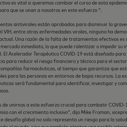
ectivo es vital si queremos cambiar el curso de esta epidem
para que se unan a nosotros en este esfuerzo ".
entos antivirales están aprobados para disminuir la grave
 el VIH, entre otras enfermedades virales, ninguno ha demo
actual. Una razón de la falta de tratamientos efectivos es 
mercado inmediato, lo que puede ralentizar o impedir su i
l. El Acelerador Terapéutico COVID-19 está diseñado para 
ia para reducir el riesgo financiero y técnico para el secto
 compañías farmacéuticas, al tiempo que garantiza que es
bles para las personas en entornos de bajos recursos. La ex
icas será fundamental para identificar, investigar y com
sos.
s de unirnos a este esfuerzo crucial para combatir COVID
so con el crecimiento inclusivo", dijo Mike Froman, vicepre
e desafío global no solo representa un riesgo para la salud
todo el mundo, sino que también plantea una posible interr