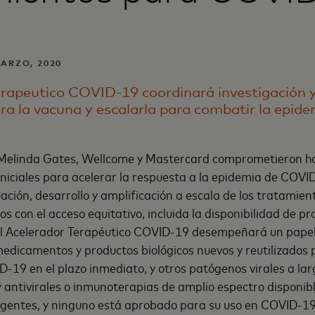
MARZO, 2020
erapeutico COVID-19 coordinará investigación y
ara la vacuna y escalarla para combatir la epide
y Melinda Gates, Wellcome y Mastercard comprometieron h
iniciales para acelerar la respuesta a la epidemia de COV
uación, desarrollo y amplificación a escala de los tratamien
 con el acceso equitativo, incluida la disponibilidad de p
El Acelerador Terapéutico COVID-19 desempeñará un papel 
medicamentos y productos biológicos nuevos y reutilizados 
-19 en el plazo inmediato, y otros patógenos virales a lar
 antivirales o inmunoterapias de amplio espectro disponib
gentes, y ninguno está aprobado para su uso en COVID-19