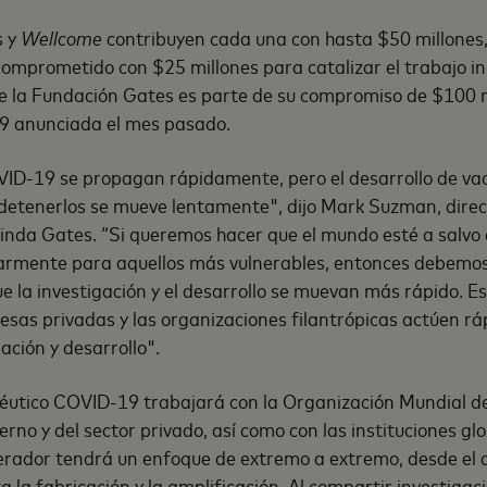
s y
Wellcome
contribuyen cada una con hasta $50 millones,
omprometido con $25 millones para catalizar el trabajo ini
e la Fundación Gates es parte de su compromiso de $100 m
9 anunciada el mes pasado.
VID-19 se propagan rápidamente, pero el desarrollo de va
etenerlos se mueve lentamente", dijo Mark Suzman, direct
linda Gates. “Si queremos hacer que el mundo esté a salvo
armente para aquellos más vulnerables, entonces debemo
 la investigación y el desarrollo se muevan más rápido. Es
esas privadas y las organizaciones filantrópicas actúen 
gación y desarrollo".
éutico COVID-19 trabajará con la Organización Mundial de
rno y del sector privado, así como con las instituciones gl
erador tendrá un enfoque de extremo a extremo, desde el d
la fabricación y la amplificación. Al compartir investigac