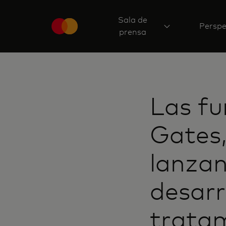
Sala de
Perspe
prensa
Las fu
Gates
lanzan
desarr
trata