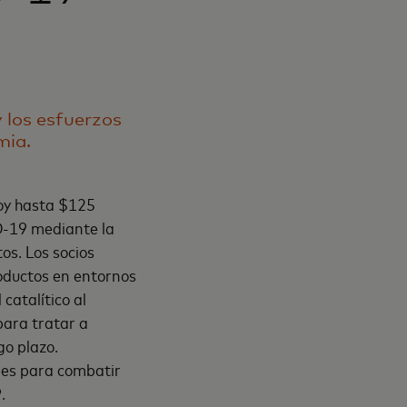
 los esfuerzos
mia.
oy hasta $125
ID-19 mediante la
tos. Los socios
roductos en entornos
catalítico al
para tratar a
go plazo.
les para combatir
.