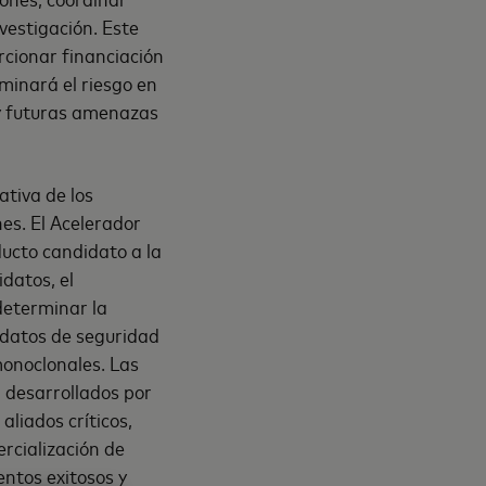
vestigación. Este
rcionar financiación
iminará el riesgo en
 y futuras amenazas
tiva de los
es. El Acelerador
ducto candidato a la
idatos, el
determinar la
 datos de seguridad
monoclonales. Las
n desarrollados por
aliados críticos,
ercialización de
ntos exitosos y