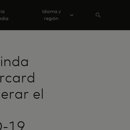
ría
Idioma y
edia
región
linda
rcard
erar el
D-19