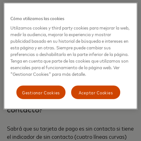
amigos o enemigos.
Cómo utilizamos las cookies
Las tarjetas actuales suelen utilizar una versión de
RFID llamada comunicación de campo cercano o
Utilizamos cookies y third party cookies para mejorar la web,
medir la audiencia, mejorar la experiencia y mostrar
NFC, que funciona a una frecuencia más alta y
publicidad basado en su historial de búsqueda e intereses en
permite una transferencia de datos más rápida,
esta página y en otras. Siempre puede cambiar sus
pero solo a distancias cortas (unos pocos
preferencias o deshabilitarlo en la parte inferior de la página.
centímetros). Las tarjetas de pago, los monederos
Tenga en cuenta que parte de las cookies que utilizamos son
esenciales para el funcionamiento de la página web. Ver
móviles y otros dispositivos portátiles contienen una
"Gestionar Cookies" para más detalle.
pequeña antena que transmite la información de la
cuenta a la terminal del comerciante.
Gestionar Cookies
Aceptar Cookies
¿Cómo sé si mi tarjeta es sin
contacto?
Sabrá que su tarjeta de pago es sin contacto si tiene
el indicador de sin contacto (cuatro líneas curvas)