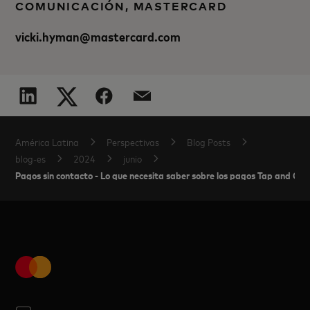
COMUNICACIÓN, MASTERCARD
vicki.hyman@mastercard.com
América Latina
Perspectivas
Blog Posts
blog-es
2024
junio
Pagos sin contacto - Lo que necesita saber sobre los pagos Tap and Go