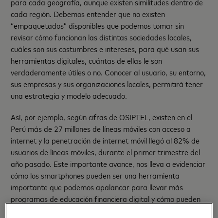
para cada geografía, aunque existen similitudes dentro de
cada región. Debemos entender que no existen
“empaquetados” disponibles que podemos tomar sin
revisar cómo funcionan las distintas sociedades locales,
cuáles son sus costumbres e intereses, para qué usan sus
herramientas digitales, cuántas de ellas le son
verdaderamente útiles o no. Conocer al usuario, su entorno,
sus empresas y sus organizaciones locales, permitirá tener
una estrategia y modelo adecuado.
Así, por ejemplo, según cifras de OSIPTEL, existen en el
Perú más de 27 millones de líneas móviles con acceso a
internet y la penetración de internet móvil llegó al 82% de
usuarios de líneas móviles, durante el primer trimestre del
año pasado. Este importante avance, nos lleva a evidenciar
cómo los smartphones pueden ser una herramienta
importante que podemos apalancar para llevar más
programas de educación financiera digital y cómo pueden
ayudar, por ejemplo, a comerciantes a tener herramientas