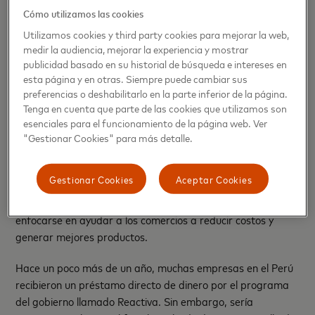
de control y de análisis de datos para crecer o diversificar
Cómo utilizamos las cookies
sus negocios. Para ello es relevante contar con alianzas
Utilizamos cookies y third party cookies para mejorar la web,
estratégicas entre empresas privadas locales y/o públicas
medir la audiencia, mejorar la experiencia y mostrar
de sectores como telecomunicaciones, banca, etc., que son
publicidad basado en su historial de búsqueda e intereses en
quienes realmente conocen a los usuarios y al mercado.
esta página y en otras. Siempre puede cambiar sus
preferencias o deshabilitarlo en la parte inferior de la página.
02
Tenga en cuenta que parte de las cookies que utilizamos son
Contar con un propósito de mercado
esenciales para el funcionamiento de la página web. Ver
"Gestionar Cookies" para más detalle.
Esto significa diseñar casos de negocio saludables y
sostenibles, creados a partir de la identificación de
Gestionar Cookies
Aceptar Cookies
necesidades específicas de los negocios o
emprendimientos. Las herramientas digitales deben
enfocarse en ayudar a los comercios a reducir costos y
generar mejores productos.
Hace un poco más de un año, muchas empresas en el Perú
recibieron un préstamo directo de dinero por el programa
del gobierno llamado Reactiva. Sin embargo, sería