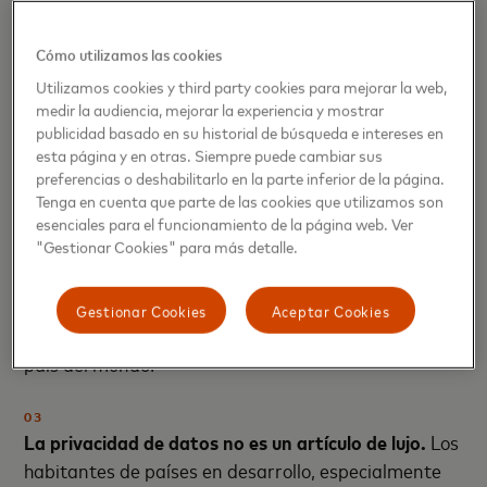
capacidad de la compañía de monitorear
globalmente el fraude y la ciberdelincuencia, que no
Cómo utilizamos las cookies
conocen fronteras. Pero hay iniciativas
Utilizamos cookies y third party cookies para mejorar la web,
prometedoras, agregó, entre las que pueden citarse
medir la audiencia, mejorar la experiencia y mostrar
publicidad basado en su historial de búsqueda e intereses en
el
Asia-Pacific Economic Cooperation Cross-Border
esta página y en otras. Siempre puede cambiar sus
Privacy Rules System,
que creó un proceso de
preferencias o deshabilitarlo en la parte inferior de la página.
certificación para aquellas compañías que cumplen
Tenga en cuenta que parte de las cookies que utilizamos son
con las protecciones de privacidad de datos
esenciales para el funcionamiento de la página web. Ver
"Gestionar Cookies" para más detalle.
internacionalmente reconocidas, y que les permite
compartir datos dentro de una misma región. Este
esquema regional está evolucionando a un Foro
Gestionar Cookies
Aceptar Cookies
Global de Flujo de Datos, disponible para cualquier
país del mundo.
03
La privacidad de datos no es un artículo de lujo.
Los
habitantes de países en desarrollo, especialmente