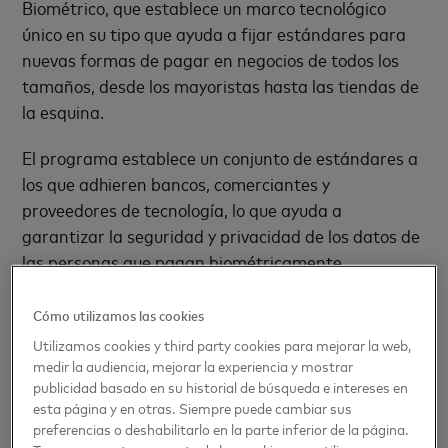
Biométrico, que establece un marco tecnológico
único en su tipo que ayuda a fijar estándares para
nuevas formas de pagar en negocios de todos los
tamaños, desde los mayoristas hasta las tiendas de
la esquina.
El programa establece un conjunto de estándares a
los que adhieren bancos, comerciantes y
proveedores de tecnología, lo que ayuda a
garantizar la seguridad y privacidad de los datos de
las personas que pagan biométricamente.
A nivel mundial, el
74%
de los consumidores está a
Cómo utilizamos las cookies
favor de la tecnología biométrica, y se proyecta que
Utilizamos cookies y third party cookies para mejorar la web,
el mercado de la tecnología biométrica sin contacto
medir la audiencia, mejorar la experiencia y mostrar
alcance
los $ 18.6 mil millones
para 2026.
publicidad basado en su historial de búsqueda e intereses en
esta página y en otras. Siempre puede cambiar sus
preferencias o deshabilitarlo en la parte inferior de la página.