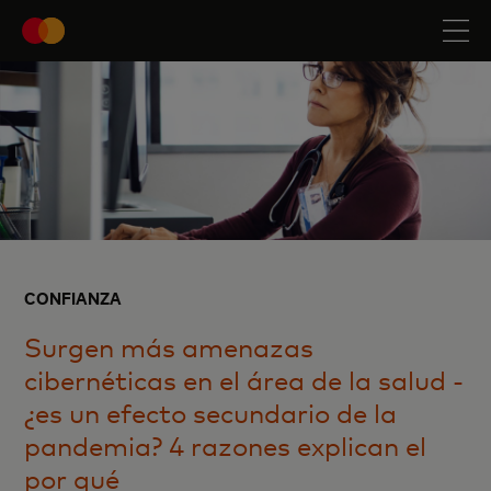
CONFIANZA
Surgen más amenazas
cibernéticas en el área de la salud -
¿es un efecto secundario de la
pandemia? 4 razones explican el
por qué