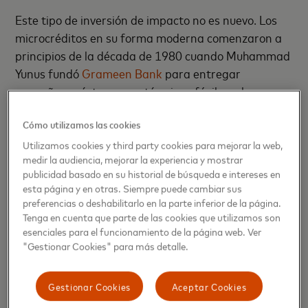
Este tipo de inversión de impacto no es nuevo. Los
microcréditos en su forma moderna comenzaron a
principios de la década de 1980 cuando Muhammad
Yunus fundó
Grameen Bank
para entregar
pequeños préstamos en términos fáciles a los
pobres rurales de Bangladesh. El éxito de Grameen,
Cómo utilizamos las cookies
que ganó el Premio
Nobel de la Paz
en 2006, inspiró
a imitadores comerciales y sin fines de lucro de todo
Utilizamos cookies y third party cookies para mejorar la web,
medir la audiencia, mejorar la experiencia y mostrar
el mundo. Pero un problema continuo para los
publicidad basado en su historial de búsqueda e intereses en
inversionistas ha sido la falta de transparencia. Es
esta página y en otras. Siempre puede cambiar sus
fácil mirar un estado de resultados para ver si un
preferencias o deshabilitarlo en la parte inferior de la página.
fondo con enfoque social ha hecho dinero. Es más
Tenga en cuenta que parte de las cookies que utilizamos son
esenciales para el funcionamiento de la página web. Ver
difícil confirmar que los prestatarios cumplen con
"Gestionar Cookies" para más detalle.
los criterios prometidos por el fondo, y que en
realidad está cumpliendo con sus promesas sociales.
Gestionar Cookies
Aceptar Cookies
Moeda ataca este problema a través de la