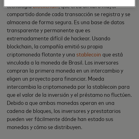
tecnología
blockchain
, que crea un libro mayor
compartido donde cada transacción se registra y se
almacena de forma segura. Es una base de datos
transparente y permanente que es
extremadamente difícil de hackear. Usando
blockchain, la compañía emitió su propia
criptomoneda flotante y una
stablecoin
que está
vinculada a la moneda de Brasil. Los inversores
compran la primera moneda en un intercambio y
eligen un proyecto para financiar. Moeda
intercambia la criptomoneda por la stablecoin para
que el valor de la inversión y el préstamo no fluctúen.
Debido a que ambas monedas operan en una
cadena de bloques, los inversores y prestatarios
pueden ver fácilmente dónde han estado sus
monedas y cómo se distribuyen.