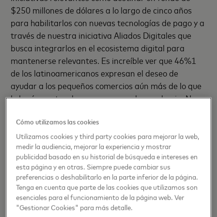
$250 millones de dólares a lo largo de cinco años
para habilitarlos con nuevas tecnologías de pago y a
través de nuestra iniciativa Aliados Digitales que
busca integrarlos en el ecosistema digital para
mantenerse relevantes. Es increíble ver que 46%1
de los latinoamericanos expresan el deseo de
ayudar a los pequeños comercios aún más de lo que
lo hacían antes de que empezara la pandemia. Nos
importa conectarlos con las plataformas
Cómo utilizamos las cookies
tecnológicas que les permitan operar en línea para
prosperar en la nueva realidad. Pero también con
Utilizamos cookies y third party cookies para mejorar la web,
medir la audiencia, mejorar la experiencia y mostrar
sus clientes, los de siempre y los nuevos, porque en
publicidad basado en su historial de búsqueda e intereses en
estos meses todos hemos aprendido el valor que
esta página y en otras. Siempre puede cambiar sus
tienen las relaciones humanas, y el cuidado que
preferencias o deshabilitarlo en la parte inferior de la página.
merecen. En el estudio que hicimos recientemente
Tenga en cuenta que parte de las cookies que utilizamos son
esenciales para el funcionamiento de la página web. Ver
encontramos que, en cuestión de pagos, lo esencial
"Gestionar Cookies" para más detalle.
para los consumidores es la seguridad (59%)1 y casi