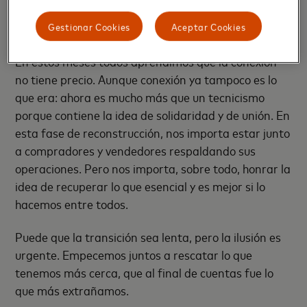
la mitad (46%)1 afirmaron que continuarán usando
los pagos sin contacto aún después de la pandemia.
Gestionar Cookies
Aceptar Cookies
En estos meses todos aprendimos que la conexión
no tiene precio. Aunque conexión ya tampoco es lo
que era: ahora es mucho más que un tecnicismo
porque contiene la idea de solidaridad y de unión. En
esta fase de reconstrucción, nos importa estar junto
a compradores y vendedores respaldando sus
operaciones. Pero nos importa, sobre todo, honrar la
idea de recuperar lo que esencial y es mejor si lo
hacemos entre todos.
Puede que la transición sea lenta, pero la ilusión es
urgente. Empecemos juntos a rescatar lo que
tenemos más cerca, que al final de cuentas fue lo
que más extrañamos.