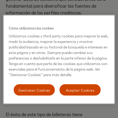
fundamental para diversificar las fuentes de
información de los perfiles crediticios.
Por otro lado, y en la misma línea de la banca
Cómo utilizamos las cookies
electrónica, se encuentran las billeteras digitales
Utilizamos cookies y third party cookies para mejorar la web,
que poco a poco han ganado espacio en el
medir la audiencia, mejorar la experiencia y mostrar
ecosistema de pagos colombiano. Normalmente en
publicidad basado en su historial de búsqueda e intereses en
esta página y en otras. Siempre puede cambiar sus
forma de aplicaciones, estas billeteras resguardan
preferencias o deshabilitarlo en la parte inferior de la página.
la información de las tarjetas débito o crédito del
Tenga en cuenta que parte de las cookies que utilizamos son
consumidor habilitando su libre uso a través de su
esenciales para el funcionamiento de la página web. Ver
teléfono móvil bajo autenticación fácil o biométrica.
"Gestionar Cookies" para más detalle.
Así mismo, estas billeteras pueden ser usadas para
pagos online reduciendo la manipulación constante
Gestionar Cookies
Aceptar Cookies
de las tarjetas y canalizando en un solo lugar las
diferentes alternativas de pago del usuario.
El éxito de este tipo de billeteras tiene