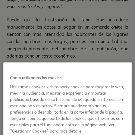
vidas más fáciles y seguras”
.
Puede que la frustración de tener que introducir
manualmente los datos al pagar en un comercio
online
la
sientan con más intensidad los habitantes de los lugares
con los nombres más largos, pero es una queja habitual
independientemente del nombre de la población, que
además tiene un coste económico.
La industria de los pagos ha lanzado una solución
innovadora para hacer frente a este problema. Click to Pay
Cómo utilizamos las cookies
es una forma más rápida, sencilla y segura de pagar en
Utilizamos cookies y third party cookies para mejorar la web,
Internet, que muchos comparan con la implantación de los
medir la audiencia, mejorar la experiencia y mostrar
pagos
contactless
que revolucionaron las transacciones en
publicidad basado en su historial de búsqueda e intereses en
las tiendas físicas hace más de una década. La solución
esta página y en otras. Siempre puede cambiar sus
permite a los compradores pagar con un clic, sin necesidad
preferencias o deshabilitarlo en la parte inferior de la página.
Tenga en cuenta que parte de las cookies que utilizamos son
de compartir largos números de tarjeta con los comercios
esenciales para el funcionamiento de la página web. Ver
online
.
"Gestionar Cookies" para más detalle.