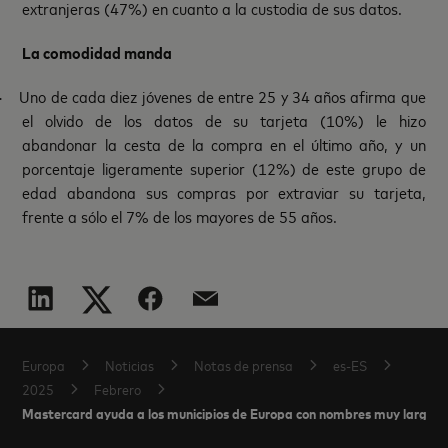
extranjeras (47%) en cuanto a la custodia de sus datos.
La comodidad manda
·
Uno de cada diez jóvenes de entre 25 y 34 años afirma que
el olvido de los datos de su tarjeta (10%) le hizo
abandonar la cesta de la compra en el último año, y un
porcentaje ligeramente superior (12%) de este grupo de
edad abandona sus compras por extraviar su tarjeta,
frente a sólo el 7% de los mayores de 55 años.
Europa
Noticias
Notas de prensa
es-ES
2025
Febrero
Mastercard ayuda a los municipios de Europa con nombres muy largos a p