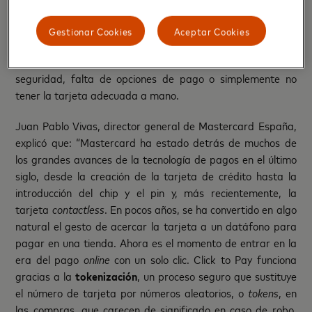
El año pasado, tres cuartas partes de los españoles (74%)
-más de 35 millones de personas- renunciaron a comprar
Gestionar Cookies
Aceptar Cookies
por Internet al encontrarse con molestias en el último
proceso de pago. Estos obstáculos incluyen problemas de
seguridad, falta de opciones de pago o simplemente no
tener la tarjeta adecuada a mano.
Juan Pablo Vivas, director general de Mastercard España,
explicó que: “Mastercard ha estado detrás de muchos de
los grandes avances de la tecnología de pagos en el último
siglo, desde la creación de la tarjeta de crédito hasta la
introducción del chip y el pin y, más recientemente, la
tarjeta
contactless
. En pocos años, se ha convertido en algo
natural el gesto de acercar la tarjeta a un datáfono para
pagar en una tienda. Ahora es el momento de entrar en la
era del pago
online
con un solo clic. Click to Pay funciona
gracias a la
tokenización
, un proceso seguro que sustituye
el número de tarjeta por números aleatorios, o
tokens
, en
las compras, que carecen de significado en caso de robo.