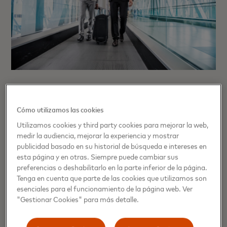
Mastercard amplía el servicio Fast
Track en los aeropuertos de
Cómo utilizamos las cookies
Madrid y Barcelona
Utilizamos cookies y third party cookies para mejorar la web,
medir la audiencia, mejorar la experiencia y mostrar
Fast Track es uno de los beneficios premium relacionado
publicidad basado en su historial de búsqueda e intereses en
con viajes disponibles a través de Mastercard Collection
esta página y en otras. Siempre puede cambiar sus
preferencias o deshabilitarlo en la parte inferior de la página.
para los titulares elegibles de tarjetas World, World Elite y
Tenga en cuenta que parte de las cookies que utilizamos son
World Legend™ y sus acompañantes.
esenciales para el funcionamiento de la página web. Ver
"Gestionar Cookies" para más detalle.