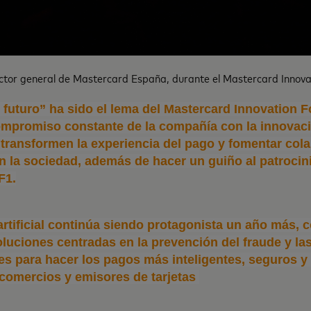
ector general de Mastercard España, durante el Mastercard Innov
l futuro” ha sido el lema del Mastercard Innovation 
compromiso constante de la compañía con la innovac
transformen la experiencia del pago y fomentar col
n la sociedad, además de hacer un guiño al patrocini
F1.
artificial continúa siendo protagonista un año más, c
oluciones centradas en la prevención del fraude y l
es para hacer los pagos más inteligentes, seguros y
comercios y emisores de tarjetas