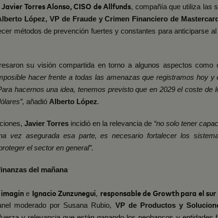
Javier Torres Alonso, CISO de Allfunds
, compañía que utiliza las
lberto López, VP de Fraude y Crimen Financiero de Masterca
lecer métodos de prevención fuertes y constantes para anticiparse a
resaron su visión compartida en torno a algunos aspectos como
imposible hacer frente a todas las amenazas que registramos hoy y
Para hacernos una idea, tenemos previsto que en 2029 el coste de l
dólares”,
añadió
Alberto López
.
ciones,
Javier Torres
incidió en la relevancia de
“no solo tener capac
a vez asegurada esa parte, es necesario fortalecer los sistem
proteger el sector en general”.
finanzas del mañana
 imagin
e
Ignacio Zunzunegui
,
responsable de Growth para el sur
panel moderado por Susana Rubio,
VP de Productos y Solucion
 fuerza y relevancia que están ganando los neobancos y entidades 