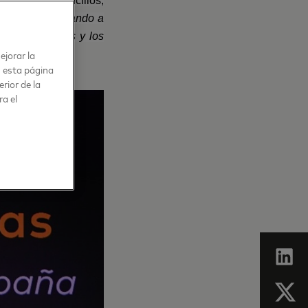
s sean más sencillos,
ca nos está llevando a
cer las compras y los
ejorar la
éticos”
.
n esta página
rior de la
ra el