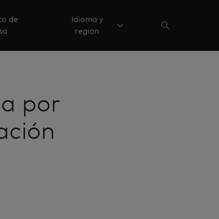
to de
Idioma y
sa
región
sa por
zación