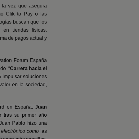
 a la vez que asegura
mo Clik to Pay o las
logías buscan que los
en tiendas físicas,
ema de pagos actual y
ovation Forum España
sido
“Carrera hacia el
a impulsar soluciones
alor en la sociedad,
ard en España,
Juan
o tras su primer año
 Juan Pablo hizo una
o electrónico como
las