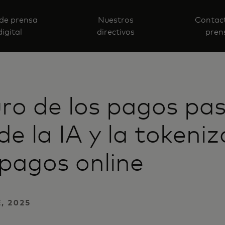
 de prensa
Nuestros
Contac
digital
directivos
pren
uro de los pagos pa
 de la IA y la tokeni
 pagos online
, 2025