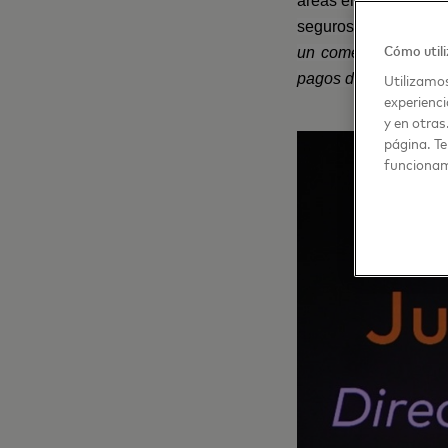
áreas en las que la 
seguros, inteligentes
Cómo utili
un comercio en el qu
Utilizamos
pagos de forma más e
experienci
y en otras
página. Te
funcionam