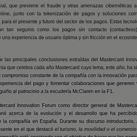
ficial, que previene el fraude y otras amenazas cibernéticas
line, junto con la tokenización de pagos y soluciones co
 para el presente y futuro del sector de los pagos. Estas tecno
n tan seguros como los pagos sin contacto (contactless) 
 una experiencia de usuario óptima y sin fricción en el ecosist
e las principales conclusiones extraídas del Mastercard Inn
gnia que celebra cada año Mastercard cuyo lema, este año, ha 
el compromiso constante de la compañía con la innovación par
experiencia del pago y fomentar colaboraciones que generen v
uiño al patrocinio a la escudería McClaren en la F1.
ercard Innovation Forum como director general de Masterc
ionó acerca de la evolución y el desarrollo que ha percibid
de la compañía en España. Durante su discurso introductorio,
resente en el que destacó
el turismo, la movilidad o el comerci