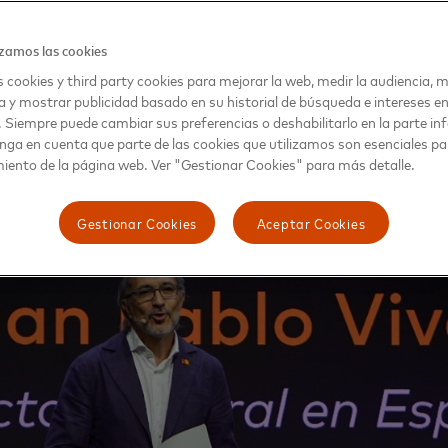
compañía está apostando con el objetivo de hacer que los pago
 e inclusivos, y el futuro en el que
“la transformación tecnológi
zamos las cookies
e entra con fuerza la inteligencia artificial a ayudarnos a ha
 cookies y third party cookies para mejorar la web, medir la audiencia, m
ficiente y segura pero también para prevenir los ataques cibern
a y mostrar publicidad basado en su historial de búsqueda e intereses e
. Siempre puede cambiar sus preferencias o deshabilitarlo en la parte infe
nga en cuenta que parte de las cookies que utilizamos son esenciales pa
iento de la página web. Ver "Gestionar Cookies" para más detalle.
Gestionar Cookies
Aceptar Cookies