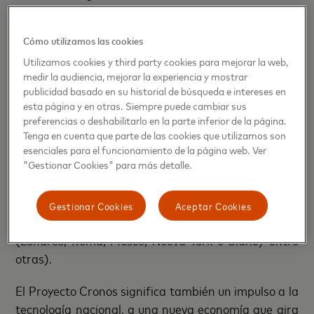
pobladas, donde este servicio público vertebra los
distintos núcleos poblacionales.
Cómo utilizamos las cookies
Impulso a la digitalización, la sostenibilidad y el
Utilizamos cookies y third party cookies para mejorar la web,
medir la audiencia, mejorar la experiencia y mostrar
turismo
publicidad basado en su historial de búsqueda e intereses en
esta página y en otras. Siempre puede cambiar sus
La tecnología EMV
contactless
se ha convertido en
preferencias o deshabilitarlo en la parte inferior de la página.
un eje clave para fomentar el uso del transporte
Tenga en cuenta que parte de las cookies que utilizamos son
público, mejorar la competitividad turística de
esenciales para el funcionamiento de la página web. Ver
"Gestionar Cookies" para más detalle.
nuestras áreas urbanas, mantener la seguridad
sanitaria de viajeros y crear una movilidad más
sostenible e inclusiva. Es por ello que más de 300
Gestionar Cookies
Aceptar Cookies
ciudades en todo el mundo han adaptado su uso
(Londres, Roma, Moscú, Nueva York o Sídney entre
otras).
El Proyecto Cronos significa también un impulso a la
tecnología nacional, a una nueva economía que gira