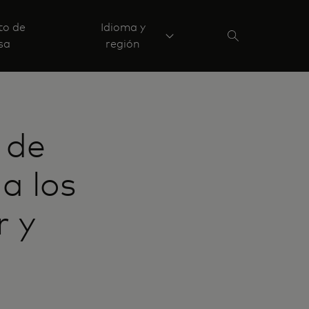
to de
Idioma y
sa
región
 de
a los
r y