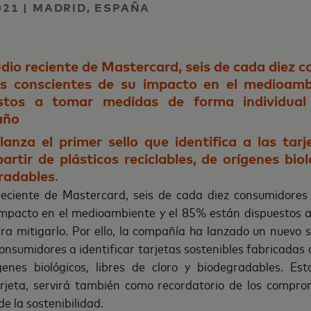
2021 | MADRID, ESPAÑA
dio reciente de Mastercard, seis de cada diez 
 conscientes de su impacto en el medioamb
stos a tomar medidas de forma individual 
año
anza el primer sello que identifica a las tarj
artir de plásticos reciclables, de orígenes biol
gradables
.
reciente de Mastercard, seis de cada diez consumidore
impacto en el medioambiente y el 85% están dispuestos
ra mitigarlo. Por ello, la compañía ha lanzado un nuevo se
onsumidores a identificar tarjetas sostenibles fabricadas a
ígenes biológicos, libres de cloro y biodegradables. Esta
tarjeta, servirá también como recordatorio de los compr
e la sostenibilidad.