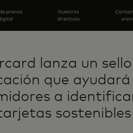
 de prensa
Nuestros
Contac
digital
directivos
pren
card lanza un sello
icación que ayudará 
idores a identifica
 tarjetas sostenibles