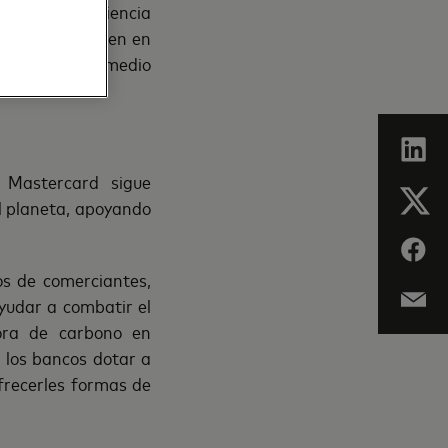
ores con conciencia
rd, que colaboren en
eger nuestro medio
 Mastercard sigue
l planeta, apoyando
os de comerciantes,
yudar a combatir el
ora de carbono en
 los bancos dotar a
frecerles formas de