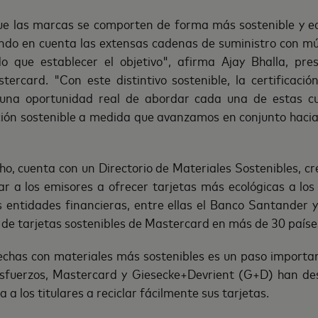
ue las marcas se comporten de forma más sostenible y ec
ndo en cuenta las extensas cadenas de suministro con múl
o que establecer el objetivo", afirma Ajay Bhalla, pre
stercard. "Con este distintivo sostenible, la certificaci
s una oportunidad real de abordar cada una de estas cu
cción sostenible a medida que avanzamos en conjunto hac
o, cuenta con un Directorio de Materiales Sostenibles, c
r a los emisores a ofrecer tarjetas más ecológicas a los
 entidades financieras, entre ellas el Banco Santander y
de tarjetas sostenibles de Mastercard en más de 30 paíse
hechas con materiales más sostenibles es un paso importan
sfuerzos, Mastercard y Giesecke+Devrient (G+D) han de
a los titulares a reciclar fácilmente sus tarjetas.