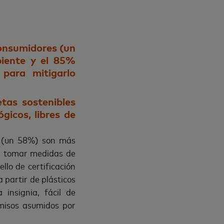
consumidores (un
iente y el 85%
para mitigarlo
etas sostenibles
ógicos, libres de
s (un 58%) son más
 a tomar medidas de
llo de certificación
 partir de plásticos
 insignia, fácil de
omisos asumidos por