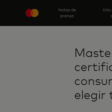
Notas de
Kits
prensa
Master
certif
consum
elegir