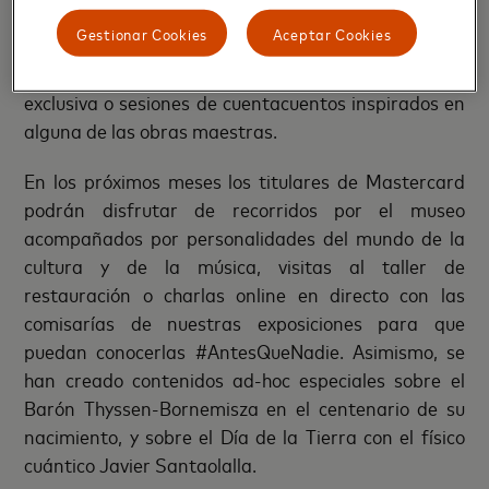
digitales: vídeos con especialistas desvelando los
Gestionar Cookies
Aceptar Cookies
secretos mejor guardados de los cuadros, visitas
virtuales a las exposiciones temporales del Museo en
exclusiva o sesiones de cuentacuentos inspirados en
alguna de las obras maestras.
En los próximos meses los titulares de Mastercard
podrán disfrutar de recorridos por el museo
acompañados por personalidades del mundo de la
cultura y de la música, visitas al taller de
restauración o charlas online en directo con las
comisarías de nuestras exposiciones para que
puedan conocerlas #AntesQueNadie. Asimismo, se
han creado contenidos ad-hoc especiales sobre el
Barón Thyssen-Bornemisza en el centenario de su
nacimiento, y sobre el Día de la Tierra con el físico
cuántico Javier Santaolalla.