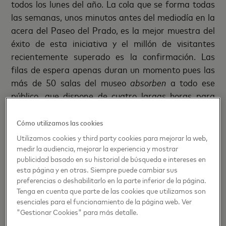
todos los lunes del año. La cola que se forma todas
las semanas, unos minutos antes del mediodía en la
acera del Paseo del Prado, es la mejor muestra del
éxito de esta iniciativa y el millón de visitantes
recientemente superado es la confirmación. Las
filas de espera apenas duran un momento pues las
más de 50 salas del museo
absorben
a todo ese
público, que dispone de cuatro largas horas para
recorrer la historia de la pintura.
Cómo utilizamos las cookies
Actividades Priceless
Utilizamos cookies y third party cookies para mejorar la web,
medir la audiencia, mejorar la experiencia y mostrar
La relación de Mastercard con el museo incluye
publicidad basado en su historial de búsqueda e intereses en
también una larga e interesante lista de actividades
esta página y en otras. Siempre puede cambiar sus
Priceless, tanto presenciales, como es el caso de las
preferencias o deshabilitarlo en la parte inferior de la página.
Tenga en cuenta que parte de las cookies que utilizamos son
visitas explicadas por alguna personalidad del
esenciales para el funcionamiento de la página web. Ver
mundo de la cultura seguidas de un aperitivo o
"Gestionar Cookies" para más detalle.
explicaciones en el taller de restauración, como