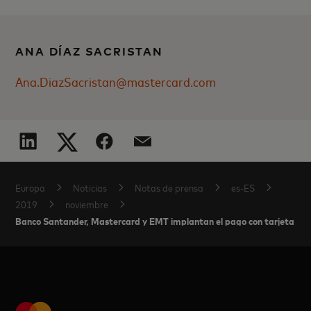
ANA DÍAZ SACRISTAN
Ana.DiazSacristan@mastercard.com
Europa
Noticias
Notas de prensa
es-ES
2019
noviembre
Banco Santander, Mastercard y EMT implantan el pago con tarjeta ban