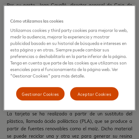
Por su parte, Joan Cavallé, director general de Caja de
Ingenieros, afirma que
“nuestro compromiso con la sociedad
y, concretamente, con los jóvenes, nos ha llevado a
Cómo utilizamos las cookies
ofrecerles una tarjeta que se adecua a sus necesidades y
Utilizamos cookies y third party cookies para mejorar la web,
que, además, apuesta por la sostenibilidad. Mastercard es
medir la audiencia, mejorar la experiencia y mostrar
nuestro aliado por su compromiso con la mejora constante
publicidad basado en su historial de búsqueda e intereses en
de la experiencia de pago de los usuarios y por su apuesta
esta página y en otras. Siempre puede cambiar sus
preferencias o deshabilitarlo en la parte inferior de la página.
por innovar en productos sostenibles
.” Cavallé añade que
“la
Tenga en cuenta que parte de las cookies que utilizamos son
sostenibilidad del planeta nos concierne a todos y desde Caja
esenciales para el funcionamiento de la página web. Ver
de Ingenieros seguiremos trabajando para aplicar esta
"Gestionar Cookies" para más detalle.
iniciativa al conjunto de los medios de pago que ofrecemos a
los socios así como a nuevas propuestas que ayuden a
reducir la huella de carbono en costes atribuidos”
Gestionar Cookies
Aceptar Cookies
La tarjeta se ha realizado a partir de un sustituto del
plástico, llamado ácido poliláctico (PLA), que se produce a
partir de fuentes renovables como el maíz. Dicho material
se puede reciclar una y otra vez para generar su resina