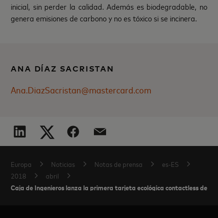
inicial, sin perder la calidad. Además es biodegradable, no
genera emisiones de carbono y no es tóxico si se incinera.
ANA DÍAZ SACRISTAN
Ana.DiazSacristan@mastercard.com
Europa
Noticias
Notas de prensa
es-ES
2018
abril
Caja de Ingenieros lanza la primera tarjeta ecológica contactless de M