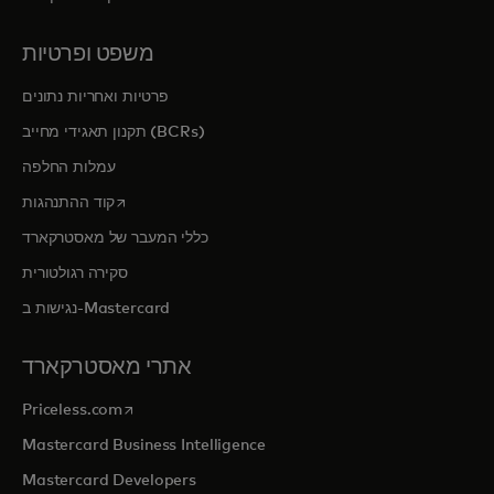
משפט ופרטיות
פרטיות ואחריות נתונים
תקנון תאגידי מחייב (BCRs)
עמלות החלפה
opens in a new tab
קוד ההתנהגות
כללי המעבר של מאסטרקארד
סקירה רגולטורית
נגישות ב-Mastercard
אתרי מאסטרקארד
opens in a new tab
Priceless.com
Mastercard Business Intelligence
Mastercard Developers