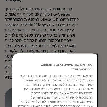
תכונת תורם החיים מוצגת בתחילה בשיתוף
פעולה עם ספקית התשלומים PayCenter
באמצעות המוצר שלה VIMpay. כחלק מתוכנית
הפיילוט, משתמשי VIMpay יוכלו להגיש בקשה
לתכונת תורם חיים דרך אפליקציית VIMpay
ולהשתמש בה כדי להצהיר על נכונותם לתרום
איברים ורקמות. הנכונות לתרום יכולה להיות
מוגבלת גם לאיברים ספציפיים. מידע זה מצוין
לאחר מכן בגב כרטיס התשלום, עליו הלקוחות
צריכים לחתום פיזית כדי להפוך את המסמך
לתוקף. במקרה חירום, ניתן לגשת אליו במהירות
כיצד אנו משתמשים בקובצי Cookie
ובקלות. מחזיקי הכרטיס יוכלו גם לשנות או לבטל
ובהסכמה שלך
את מעמדם כתורם איברים בכל עת. התכונה
אנו משתמשים בקובצי Cookie ובטכנולוגיות דומות ('קובצי
הוצגה בהתאם לתקני הגנת המידע.
Cookie') באתרי האינטרנט שלנו כדי לשפר את האתרים,
למדוד את הביצועים שלהם, להבין את קהל המשתמשים
שלנו ולשפר את חווית המשתמש. באתרים מסוימים, אנו
משתמשים בקובצי Cookie גם כדי להציג מודעות
המבוססות על פעילויות הגלישה ותחומי העניין של
המשתמשים באתר ובאתרים נוספים. לחץ על 'ניהול קובצי
Cookie' למטה כדי לקבל מידע על קובצי ה-Cookie שבהם