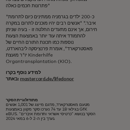
פתרונות חכמים כאלה"
"כ-200 ילדים בגרמניה ממתינים כיום לתרומת
איבר." "אנשים רבים יהיו מוכנים לתרום במקרה
חירום, אך אינם מתעדים החלטה זו - בעיה שניתן
להתמודד איתה עוד יותר באמצעות הצעות
נוספות כמו תכונת התורם החיים של
מאסטרקארד", אומרת פרנציסקה ליבהארדט,
יו"ר מועצת Kinderhilfe
Organtransplantation (KIO).
למידע נוסף בקרו
mastercard.de/lifedonor
באתר:
מתודולוגיית הסקר
מטעם מאסטרקארד, מדגם מייצג של 1,001 אנשים
בגילאי 18 עד 74 נערכו סקר מקוון באמצעות GfK
eBUS. הסקר בנושא "כרטיסי אשראי ותרומת איברים"
נערך בין ה-2 ל-6 במאי 2024.