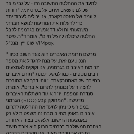
לתעד את ההחלטה החשובה הזו - על גבי מוצר
שכולם נושאים איתם על בסיס יומי. "הודות
ליוזמה של מאסטרקארד, אנו יכולים לעבוד יחד
כדי להעלות את המודעות לנושא חברתי
משמעותי זה ולעודד אנשים בגרמניה לקבל
החלטה שיכולה להציל חיים", אומר ד"ר. פיטר
שונווייץ, מנכ"ל VIMpay.
"מרשם תרומת האיברים הוא צעד חשוב בכיוון
הנכון. עם זאת, על מנת להגדיל את מספר
תרומות האיברים בגרמניה, אנו זקוקים לאמצעים
רבים נוספים - כמו למשל תכונת "תורם איברים
בחיים" של מאסטרקארד. "זוהי דרך לא מסובכת
להצהיר על נכונותך לתרום איברים", אומרת
סנדרה זומפפה. יו"ר איגוד השתלות האיברים
הגרמני (BDO) מדגישה: "המחוקק קבע
במפורש כי ניתן לתעד את ההחלטה לתרום
איברים באופן מחייב מבחינה משפטית לא רק
באמצעות הרישום, אלא גם בצורה אחרת.
הצהרה המשולבת בכרטיס הבנק היא צורת תיעוד
נמוכה אך נוכחת מאוד. אנו מקבלים בברכה