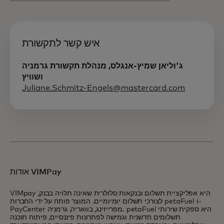
איש קשר לתקשורת
ג'וליאן שמיץ-אנגלס, מנהלת תקשורת גרמניה
ושוויץ
Juliane.Schmitz-Engels@mastercard.com
אודות VIMPay
VIMpay היא אפליקציית תשלום ובנקאות סלולרית שאינה תלויה בבנק,
לצורכי תשלום יומיומיים. המוצר פותח על ידי החברות petaFuel ו-
PayCenter מפרייזינג, בוואריה, גרמניה. petaFuel היא ספקית שירותי
תשלומים חדשנית וגמישה לפתרונות פיננסיים, פיתוח תוכנה