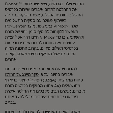
Donor ™ החדש שלה בגרמניה, שיאפשר לתעד
את ההחלטה לתרום איברים ישירות בכרטיס
התשלום. תוכנית הפיילוט, אשר הושקה בתחילה
בשיתוף פעולה עם ספקית התשלומים
PayCenter באמצעות מוצר VIMpay שלה,
תאפשר ללקוחות להוסיף סימן זיהוי של תורם
חיים דרך אפליקציית VIMpay ולהשתמש בו כדי
להצהיר על נכונותם לתרום איברים ורקמות
בכרטיסי תשלום פיזיים. בקרוב התכונה תהיה
זמינה גם אצל מנפיקי כרטיסי מאסטרקארד
אחרים.
למרות ש-84 אחוז מהגרמנים רואים תרומת
איברים בחיוב, על פי
סקר מייצג של המרכז
, פחות ממחצית
הפדרלי לחינוך בריאותי (BZgA)
מהנשאלים (44 אחוז) מחזיקים בכרטיס תורם
איברים. אנשים רבים מקבלים את החלטה אישית
בעד או נגד תרומת איברים מבלי לתעד אותה
בכתב.
מאסטרקארד מאפשרת לבנקים ולבנקי חיסכון