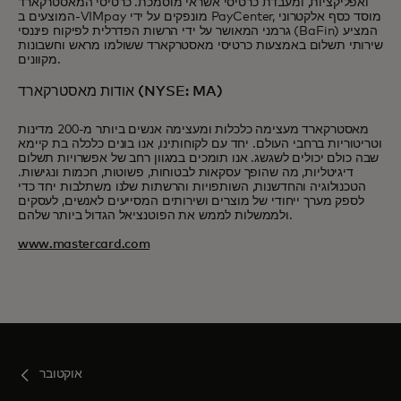
ואפליקציות, ומעבדת כרטיסי אשראי מוסמכת. כרטיסי המאסטרקארד
המוצעים ב-VIMpay מונפקים על ידי PayCenter, מוסד כסף אלקטרוני
גרמני המאושר על ידי הרשות הפדרלית לפיקוח פיננסי (BaFin) המציע
שירותי תשלום באמצעות כרטיסי מאסטרקארד ששולמו מראש וחשבונות
מקוונים.
אודות מאסטרקארד (NYSE: MA)
מאסטרקארד מעצימה כלכלות ומעצימה אנשים ביותר מ-200 מדינות
וטריטוריות ברחבי העולם. יחד עם לקוחותינו, אנו בונים כלכלה בת קיימא
שבה כולם יכולים לשגשג. אנו תומכים במגוון רחב של אפשרויות תשלום
דיגיטליות, מה שהופך עסקאות לבטוחות, פשוטות, חכמות ונגישות.
הטכנולוגיה והחדשנות, השותפויות והרשתות שלנו משתלבות יחד כדי
לספק מערך ייחודי של מוצרים ושירותים המסייעים לאנשים, לעסקים
ולממשלות לממש את הפוטנציאל הגדול ביותר שלהם.
www.mastercard.com
אוקטובר