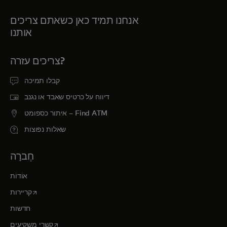
אנחנו תמיד כאן כשאתם צריכים
אותנו
צריכים עזרה?
קבלו תמיכה
דיווח על כרטיס שאבד או נגנב
איתור כספומט – Find ATM
שאלות נפוצות
חֶברָה
אוֹדוֹת
opens in a new tab
קריירות
חדשות
opens in a new tab
קשרי משקיעים