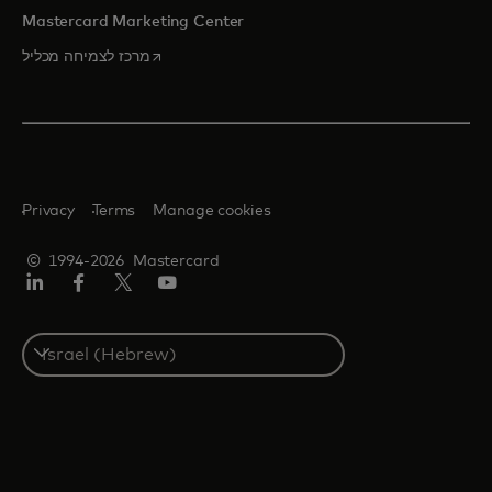
Mastercard Marketing Center
opens in a new tab
מרכז לצמיחה מכליל
Privacy
Terms
Manage cookies
© 1994-2026 Mastercard
יוטיוב
טוויטר/X
פייסבוק
לינקדאין
Select
a
country