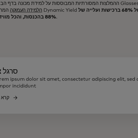
 בדף הבית, גילתה GlassesUSA.com
עלייה של 68% ברכישות ועלייה של
הלמידה העמוקה
.
88% בהכנסות, והכל מווידג'ט יחיד
סרגל צ
rem ipsum dolor sit amet, consectetur adipiscing elit, sed
mpor incididunt
קרא ע