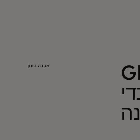
מש
מקרה בוחן
די
נה