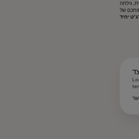
ד
Lo
te
וד