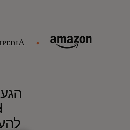
הגע
להעמ