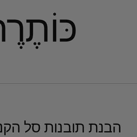
כּוֹתֶרֶ
הבנת תובנות סל הקני