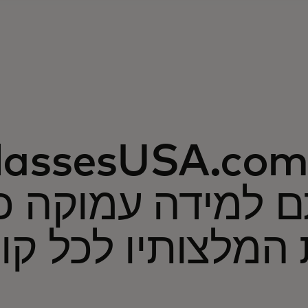
GlassesUSA.co משת
ם למידה עמוקה כ
המלצותיו לכל קו