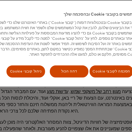
מכיר
בצי Cookie ובהסכמה שלך
אנו משתמשים בקובצי Cookie ובטכנולוגיות דומות ('קובצי Cookie') באתרי האינטרנט שלנ
 את הביצועים שלהם, להבין את קהל המשתמשים שלנו ולשפר את חווית המשתמש. ב
מסוימים, אנו משתמשים בקובצי Cookie גם כדי להציג מודעות המבוססות על פעילויות הגלישה 
שים באתר זה ועל הסיבות לשימוש זה. תמיד אפשר לשנות את העדפות ההסכמה של
הכלי 'ניהול קובצי Cookie' שבתחתית המסך (מופיע כקישור במקום לחצן, באתרים מסוימים). הדב
מָב
הסכמה לקובצי Cookie
דחה הכול
ניהול קובצי Cookie
יצאו למטרה לספק משקפי ראייה באיכות גבוהה
GlassesUSA.com
לפני שתים עשרה שנה, מייסדי
ם בשוק. עשור לאחר מכן, החברה היא כיום קמעונאית משקפי השמש 
ציעה
מגוון רחב של משקפי שמש
,
עדשות מגע
ועוד. עם המבחר הגדול 
ים באינטרנט, עם הצעות של ריי באן, אוקלי ועוד, והיכולת לנסות הכל 
אמצעות המראה הווירטואלית וליהנות ממשלוח חינם והחזר כספי מלא מובטח, A.com
היא נקודת הפתיחה שלכם לכל צרכי הראייה שלכם.
פטימיזציה של חוויות הדיגיטל, צוות המסחר האלקטרוני היה מוכן לע
ספים שמעניינים את אלו שצפויים להניע מעורבות. ולאחר שהפעילה ב