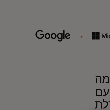
מה
Dynamic
לת