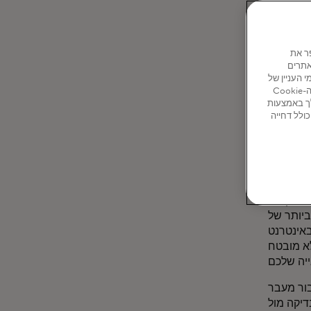
ות
ו כדי לשפר את
אתרים
ותחומי העניין של
המשתמשים באתר ובאתרים נוספים. לחץ על 'ניהול קובצי Cookie' למטה כדי לקבל מידע על קובצי ה-Cookie
ך באמצעות
ר כולל דחייה
וֹא
המקוונת
ביותר של
באינטרנט
GlassesUS
בור מעבר
דיקה מול