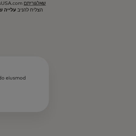
שאלגוריתם
ההמלצות המסורתיות המבוססות על למידת מכונה
המתוחכם של Dynamic Yield הצליח להניב
 do eiusmod