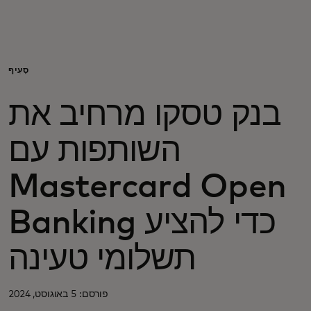
בשבילך
לעסקים
סָעִיף
בנק טסקו מרחיב את
למען העולם
השותפות עם
לחדשנים
Mastercard Open
חדשות ומגמות
Banking כדי להציע
תשלומי טעינה
פורסם: 5 באוגוסט, 2024