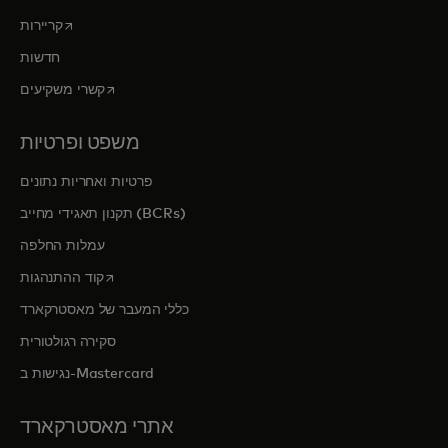
opens in a new tab
קריירות
חדשות
opens in a new tab
קשרי משקיעים
משפט ופרטיות
פרטיות ואחריות נתונים
תקנון תאגידי מחייב (BCRs)
עמלות החלפה
opens in a new tab
קוד ההתנהגות
כללי המעבר של מאסטרקארד
סקירה רגולטורית
נגישות ב-Mastercard
אתרי מאסטרקארד