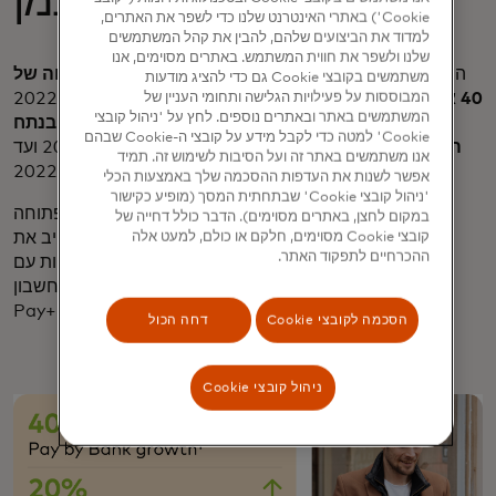
עצמן
Cookie') באתרי האינטרנט שלנו כדי לשפר את האתרים,
למדוד את הביצועים שלהם, להבין את קהל המשתמשים
שלנו ולשפר את חווית המשתמש. באתרים מסוימים, אנו
הודות לשותפות הבנקאות הפתוחה, בנק טסקו ראה
צמיחה של
משתמשים בקובצי Cookie גם כדי להציג מודעות
40 אחוזים בנפח*
בתכונת התשלום לפי בנק בין ספטמבר 2022
המבוססות על פעילויות הגלישה ותחומי העניין של
המשתמשים באתר ובאתרים נוספים. לחץ על 'ניהול קובצי
לאוגוסט 2023, תואמת
צמיחה של 20 אחוזים בנתח
Cookie' למטה כדי לקבל מידע על קובצי ה-Cookie שבהם
התשלומים*
מהשקתו הראשונית בחלק האחרון של 2020 ועד
אנו משתמשים באתר זה ועל הסיבות לשימוש זה. תמיד
אמצע 2022.
אפשר לשנות את העדפות ההסכמה שלך באמצעות הכלי
'ניהול קובצי Cookie' שבתחתית המסך (מופיע כקישור
זה מראה שצרכנים מאמצים בקלות פתרונות בנקאות פתוחה
במקום לחצן, באתרים מסוימים). הדבר כולל דחייה של
בקצב הולך וגובר. וזו הסיבה שבנק טסקו החליט להרחיב את
קובצי Cookie מסוימים, חלקם או כולם, למעט אלה
ההכרחיים לתפקוד האתר.
השותפות עם Mastercard Open Banking כך שתכלול
תשלומי טעינה חלקים עבור חשבון Tesco Bank Clubcard
Pay+ & Top-Up Instant Savings.
הסכמה לקובצי Cookie
דחה הכול
ניהול קובצי Cookie