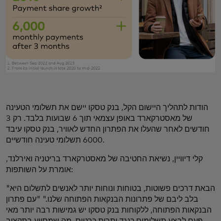
הודות לתהליך היישום הקל, בנק טסקו יישם את תשלומי הטעינה
של מאסטרקארד באופן עצמאי תוך 6 שבועות בלבד. רק 3
חודשים לאחר שהעלו את הפתרון החדש לאוויר, בנק טסקו עיבד
6000 תשלומי טעינה חודשיים.
קלי דיוויין, נשיאת החטיבה של מאסטרקארד בריטניה ואירלנד,
אומרת על השותפות:
"הבאת דרכים פשוטות, בטוחות ונוחות יותר לאנשים לתשלום היא
בלב ליבם של פתרונות הבנקאות הפתוחה שלנו." "עם פתרון
הבנקאות הפתוחה, ללקוחות בנק טסקו יש גמישות רבה יותר מאי
פעם לבצע תשלומים כנגד יתרות כרטיס, מה שמסייע בתקצוב