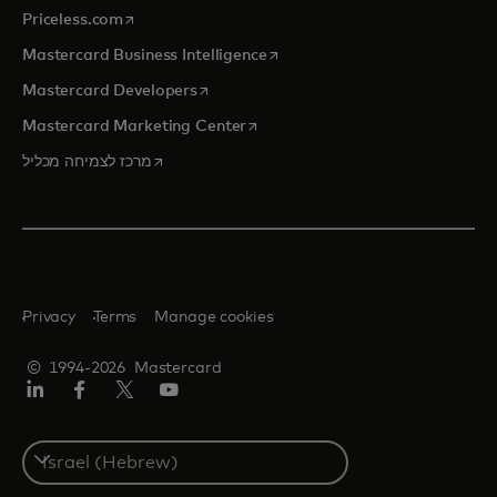
opens in a new tab
Priceless.com
opens in a new tab
Mastercard Business Intelligence
opens in a new tab
Mastercard Developers
opens in a new tab
Mastercard Marketing Center
opens in a new tab
מרכז לצמיחה מכליל
Privacy
Terms
Manage cookies
© 1994-2026 Mastercard
יוטיוב
טוויטר/X
פייסבוק
לינקדאין
Select
a
country