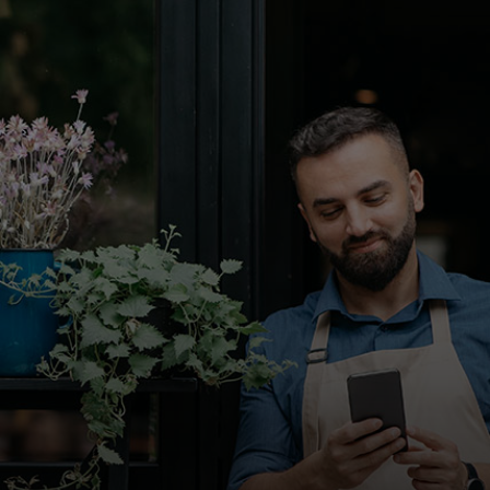
בשבילך
לעסקים
למען העולם
לחדשנים
חדשות ומגמות