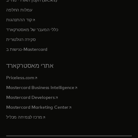
תקנון תאגידי מחייב (BCRs)
עמלות החלפה
opens in a new tab
קוד ההתנהגות
כללי המעבר של מאסטרקארד
סקירה רגולטורית
נגישות ב-Mastercard
אתרי מאסטרקארד
opens in a new tab
Priceless.com
opens in a new tab
Mastercard Business Intelligence
opens in a new tab
Mastercard Developers
opens in a new tab
Mastercard Marketing Center
opens in a new tab
מרכז לצמיחה מכליל