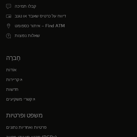
קבלו תמיכה
דיווח על כרטיס שאבד או נגנב
איתור כספומט – Find ATM
שאלות נפוצות
חֶברָה
אוֹדוֹת
opens in a new tab
קריירות
חדשות
opens in a new tab
קשרי משקיעים
משפט ופרטיות
פרטיות ואחריות נתונים