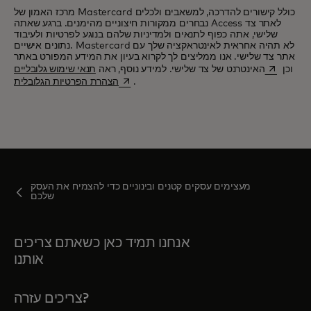
מרכז האמון של Mastercard כולל קישורים להדרכה, למשאבים ולכלים
נבחרים ממקורות חיצוניים מהימנים. ברגע שאתה Access לאתר צד
שלישי, אתה כפוף לתנאים ולמדיניות שלהם בנוגע לפרטיות ולעיבוד
נתונים אישיים. Mastercard לא תהיה אחראית לאינטראקציה שלך עם
אתר צד שלישי. אנו ממליצים לך לקרוא בעיון את המידע המפורט באתר
opens in 
וכן
האינטרנט של צד שלישי. למידע נוסף, ראה
תנאי שימוש גלובליים
opens in a new tab
.
הצהרת הפרטיות הגלובלית
מעצימים עסקים קטנים ובינוניים כדי להצמיח את העסק
שלכם
אנחנו תמיד כאן כשאתם צריכים
אותנו
צריכים עזרה?