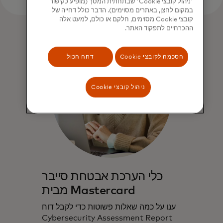
'ניהול קובצי Cookie' שבתחתית המסך (מופיע כקישור
במקום לחצן, באתרים מסוימים). הדבר כולל דחייה של
קובצי Cookie מסוימים, חלקם או כולם, למעט אלה
ההכרחיים לתפקוד האתר.
הסכמה לקובצי Cookie
דחה הכול
ניהול קובצי Cookie
כלי הערכת אבטחת סייבר
מבית Mastercard
ענו על כמה שאלות פשוטות כדי לקבל דוח
Cybersecurity Assessment Report