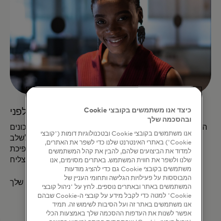
כיצד אנו משתמשים בקובצי Cookie
אני מומחה שמחפש להישאר צעד אחד לפני
ובהסכמה שלך
הקמתם שיטות עבודה מומלצות לאבטחת סייבר, אך הסיכונים
אנו משתמשים בקובצי Cookie ובטכנולוגיות דומות ('קובצי
המשתנים תמיד דורשים לקחת את פרוטוקולי ההגנה לשלב
Cookie') באתרי האינטרנט שלנו כדי לשפר את האתרים,
הבא. הפיכת Mastercard לשותף אמין יכולה לעזור לך
למדוד את הביצועים שלהם, להבין את קהל המשתמשים
להצליח.
שלנו ולשפר את חווית המשתמש. באתרים מסוימים, אנו
משתמשים בקובצי Cookie גם כדי להציג מודעות
המבוססות על פעילויות הגלישה ותחומי העניין של
שלוט באבטחה שלך
המשתמשים באתר ובאתרים נוספים. לחץ על 'ניהול קובצי
Cookie' למטה כדי לקבל מידע על קובצי ה-Cookie שבהם
אנו משתמשים באתר זה ועל הסיבות לשימוש זה. תמיד
אפשר לשנות את העדפות ההסכמה שלך באמצעות הכלי