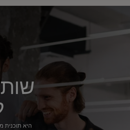
שותפ
ל