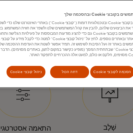
בצי Cookie ובהסכמה שלך
אנו משתמשים בקובצי Cookie ובטכנולוגיות דומות ('קובצי Cookie') באתרי האינטרנט שלנ
 את הביצועים שלהם, להבין את קהל המשתמשים שלנו ולשפר את חווית המשתמש. ב
מסוימים, אנו משתמשים בקובצי Cookie גם כדי להציג מודעות המבוססות על פעילויות הגלישה 
מה שאנ
שים באתר זה ועל הסיבות לשימוש זה. תמיד אפשר לשנות את העדפות ההסכמה של
הכלי 'ניהול קובצי Cookie' שבתחתית המסך (מופיע כקישור במקום לחצן, באתרים מסוימים). הדב
הסכמה לקובצי Cookie
דחה הכול
ניהול קובצי Cookie
שָׁלָב
התאמה אסטרטגי