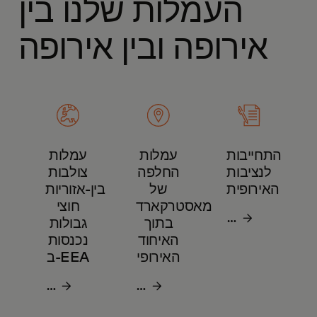
העמלות שלנו בין
אירופה ובין אירופה
התחייבות
עמלות
עמלות
לנציבות
החלפה
צולבות
האירופית
של
בין-אזוריות
מאסטרקארד
חוצי
הורד
בתוך
גבולות
קובץ
האיחוד
נכנסות
האירופי
ב-EEA
PDF
הורד
הורד
קובץ
קובץ