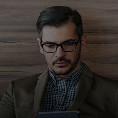
בשבילך
לעסקים
למען העולם
לחדשנים
חדשות ומגמות