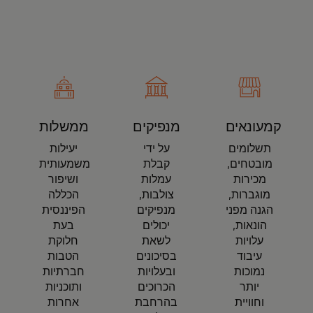
קמעונאים
מנפיקים
ממשלות
תשלומים
על ידי
יעילות
מובטחים,
קבלת
משמעותית
מכירות
עמלות
ושיפור
מוגברות,
צולבות,
הכללה
הגנה מפני
מנפיקים
הפיננסית
הונאות,
יכולים
בעת
עלויות
לשאת
חלוקת
עיבוד
בסיכונים
הטבות
נמוכות
ובעלויות
חברתיות
יותר
הכרוכים
ותוכניות
וחוויית
בהרחבת
אחרות