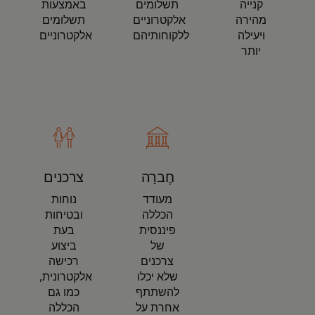
קנייה
תשלומים
באמצעות
מהירה
אלקטרוניים
תשלומים
ויעילה
ללקוחותיהם
אלקטרוניים
יותר
חֶברָה
צרכנים
מעודד
נוחות
הכללה
ובטיחות
פיננסית
בעת
של
ביצוע
צרכנים
רכישה
שלא יכלו
אלקטרונית,
להשתתף
כמו גם
אחרת על
הכללה