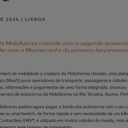
E 2024 | LISBOA
a MobiAzores coincide com o segundo aniversár
der com a Mastercard e do primeiro lançamento
intech de mobilidade e criadora da Plataforma Ubirider, uma plata
ço (MaaS) para operadores de transporte, passageiros e cidades q
s, informações e pagamentos de uma forma integrada, anunciou h
erviço de autocarros da MobiAzores na Ilha Terceira, Açores, Por
biAzores podem agora pagar a bordo dos autocarros com o seu c
ne ou smartwatch, de forma rápida e sem necessidade de um bilhet
ontactless EMV®, é utilizado em muitas cidades do mundo, mas a 
plementar este sistema de pagamento.