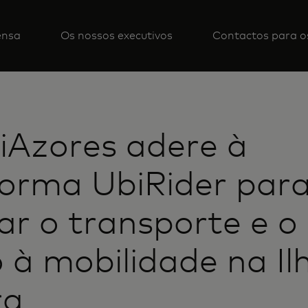
ensa
Os nossos executivos
Contactos para o
iAzores adere à
orma UbiRider par
ar o transporte e o
 à mobilidade na Il
ra