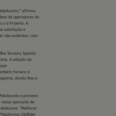
obiAzores," afirmou
lista de operadores do
s e à Próximo. A
a satisfação e
er são evidentes, com
ha Terceira, ligando
itória. A adoção da
ajar
 também fornece à
ageiros, dando-lhes a
MobiAzores a primeira
a nossa operação de
MobiAzores. “Melhorar
A Plataforma UbiRider