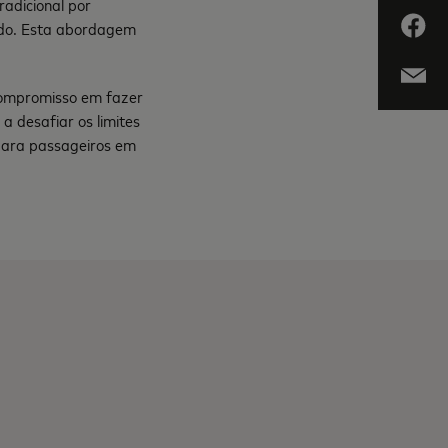
radicional por
cado. Esta abordagem
compromisso em fazer
a desafiar os limites
r para passageiros em