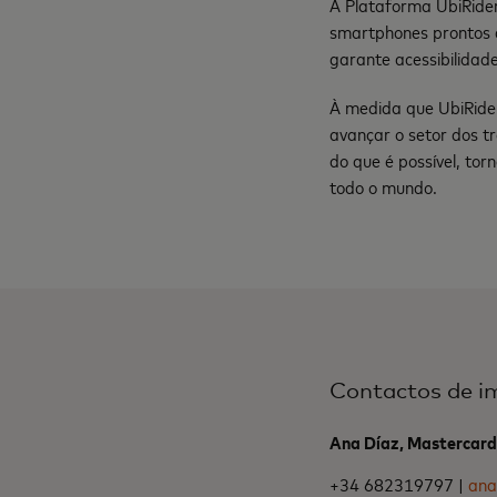
A Plataforma UbiRider
smartphones prontos a
garante acessibilida
À medida que UbiRide
avançar o setor dos t
do que é possível, tor
todo o mundo.
Contactos de i
Ana Díaz, Mastercard
+34 682319797 |
ana