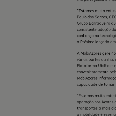
"Estamos muito entus
Paulo dos Santos, CEO
Grupo Barraqueiro que
consistente adoção d
confiança na tecnolog
a Próximo lançada em
A MobiAzores gere 45 
várias partes da ilha,
Plataforma UbiRider n
convenientemente pela
MobiAzores informaçõe
capacidade de tomar d
“Estamos muito entusi
operação nos Açores 
transportes a mais di
a mobilidade é essenci