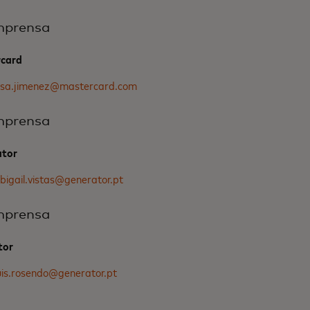
mprensa
rcard
osa.jimenez@mastercard.com
mprensa
ator
bigail.vistas@generator.pt
mprensa
tor
uis.rosendo@generator.pt