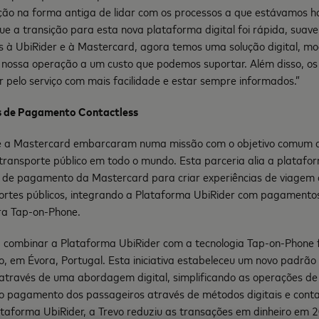
ão na forma antiga de lidar com os processos a que estávamos h
que a transição para esta nova plataforma digital foi rápida, suave
as à UbiRider e à Mastercard, agora temos uma solução digital, m
 nossa operação a um custo que podemos suportar. Além disso, os
pelo serviço com mais facilidade e estar sempre informados.”
s de Pagamento Contactless
e a Mastercard embarcaram numa missão com o objetivo comum 
 transporte público em todo o mundo. Esta parceria alia a plataf
s de pagamento da Mastercard para criar experiências de viagem 
portes públicos, integrando a Plataforma UbiRider com pagamentos
ra Tap-on-Phone.
 combinar a Plataforma UbiRider com a tecnologia Tap-on-Phone f
o, em Évora, Portugal. Esta iniciativa estabeleceu um novo padrã
 através de uma abordagem digital, simplificando as operações de
e o pagamento dos passageiros através de métodos digitais e conta
taforma UbiRider, a Trevo reduziu as transações em dinheiro em