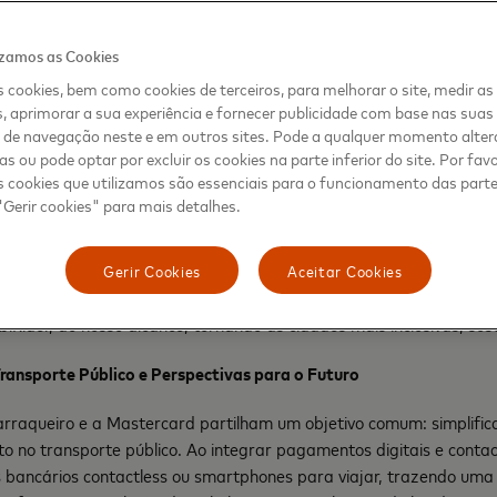
izamos as Cookies
stercard e a UbiRider já introduziu com sucesso pagamentos cont
na Ilha Terceira. A abordagem inovadora da UbiRider na incorpo
 cookies, bem como cookies de terceiros, para melhorar o site, medir a
, aprimorar a sua experiência e fornecer publicidade com base nas suas 
da sua estratégia única de disponibilizar tecnologia de última ge
s de navegação neste e em outros sites. Pode a qualquer momento alter
grandes cidades.
as ou pode optar por excluir os cookies na parte inferior do site. Por fav
 cookies que utilizamos são essenciais para o funcionamento das partes
eficiente é uma prioridade para garantir que as pessoas que vive
Gerir cookies" para mais detalhes.
acesso ao transporte público coletivo,” disse Maria Antónia Salda
l. “É bom ver os Açores a fazerem esta importante atualização e a
s nos espaços urbanos, ajudando os utilizadores a não perderem
Gerir Cookies
Aceitar Cookies
lhetes de transporte. A mobilidade urbana é o coração de uma cid
iRider, ao nosso alcance, tornando as cidades mais inclusivas, suste
ransporte Público e Perspectivas para o Futuro
arraqueiro e a Mastercard partilham um objetivo comum: simplifica
no transporte público. Ao integrar pagamentos digitais e contac
s bancários contactless ou smartphones para viajar, trazendo uma