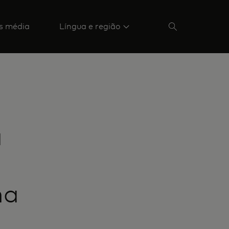
s média
Língua e região
a
ha