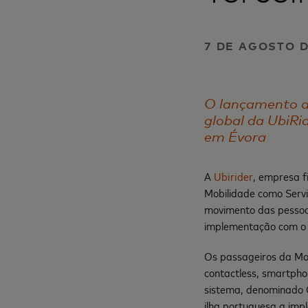
7 DE AGOSTO D
O lançamento d
global da UbiRi
em Évora
A
Ubirider
, empresa f
Mobilidade como Servi
movimento das pessoa
implementação com o s
Os passageiros da Mo
contactless, smartpho
sistema, denominado C
ilha portuguesa a im