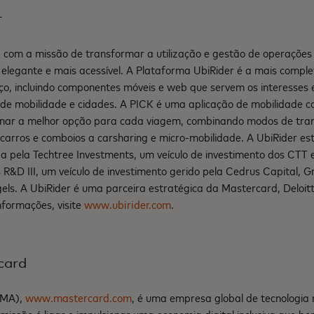
r
a com a missão de transformar a utilização e gestão de operações
, elegante e mais acessível. A Plataforma UbiRider é a mais compl
ço, incluindo componentes móveis e web que servem os interesses 
 de mobilidade e cidades. A PICK é uma aplicação de mobilidade c
inar a melhor opção para cada viagem, combinando modos de trans
arros e comboios a carsharing e micro-mobilidade. A UbiRider est
da pela Techtree Investments, um veículo de investimento dos CTT e
s R&D III, um veículo de investimento gerido pela Cedrus Capital, 
els. A UbiRider é uma parceira estratégica da Mastercard, Deloit
nformações, visite
www.ubirider.com
.
card
 MA),
www.mastercard.com
, é uma empresa global de tecnologia 