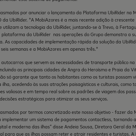
iasmados por anunciar o lançamento da Plataforma UbiRider na M
 da UbiRider. "A MobiAzores é a mais recente adição à crescente 
 utilizam a tecnologia da UbiRider, juntando-se à Trevo, à Fertagu
a plataforma da UbiRider nas operações do Grupo demonstra a su
ia. As capacidades de implementação rápida da solução da UbiRid
 seis semanas e a MobiAzores em apenas três."
autocarros que servem as necessidades de transporte público na il
 incluindo as principais cidades de Angra do Heroísmo e Praia da V
ão só garante que tanto os habitantes como os turistas possam vi
 ilha, acedendo às suas atrações paisagísticas e culturais, como
s valiosas e em tempo real sobre os padrões de viagem dos pass
ecisões estratégicas para otimizar os seus serviços.
asmados por termos concretizado este nosso objetivo - fazer da 
a implementar um sistema de pagamentos contactless, tornando 
gital e moderna das ilhas” disse Andeia Sousa, Diretora Geral da 
al para que as ilhas possam reter e atrair residentes e turistas. 