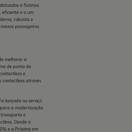
abituados e ficámos
, eficiente e a um
oderna, robusta e
 nossos passageiros
de melhorar a
orma de ponta da
contactless e
 contactless através
oi lançada no serviço
o para a modernização
 transporte e
ctless. Desde a
 20% e a Próximo em