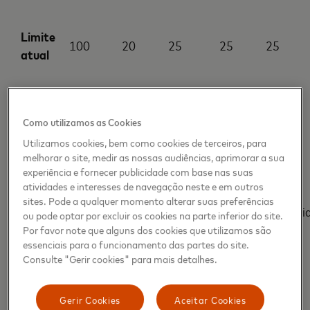
Limite
100
20
25
25
25
atual
Novo
350
50
50
50
50
limite
Como utilizamos as Cookies
Utilizamos cookies, bem como cookies de terceiros, para
melhorar o site, medir as nossas audiências, aprimorar a sua
experiência e fornecer publicidade com base nas suas
atividades e interesses de navegação neste e em outros
Países
sites. Pode a qualquer momento alterar suas preferências
País
Malta
Portugal
Espanha
Polóni
ou pode optar por excluir os cookies na parte inferior do site.
Baixos
Por favor note que alguns dos cookies que utilizamos são
essenciais para o funcionamento das partes do site.
Consulte "Gerir cookies" para mais detalhes.
Moeda
EUR
EUR
EUR
EUR
PLN
Gerir Cookies
Aceitar Cookies
Limite