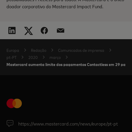
doador corporativo do Mastercard Impact Fund.
Europa
Redação
Comunicados de imprensa
pt-PT
2020
março
Mastercard aumenta limite dos pagamentos Contactless em 29 paíse
https://www.mastercard.com/news/europe/pt-pt