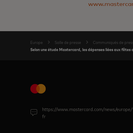
www.masterca
Europe
Salle de presse
Communiqués de pres
Selon une étude Mastercard, les dépenses liées aux fêtes
https://www.mastercard.com/news/europe/
fr