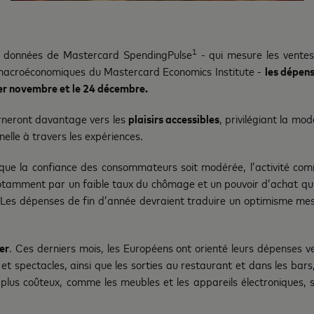
1
s données de Mastercard SpendingPulse
- qui mesure les ventes
 macroéconomiques du Mastercard Economics Institute -
les dépens
er novembre et le 24 décembre.
rneront davantage vers les
plaisirs accessibles
, privilégiant la mo
lle à travers les expériences.
 que la confiance des consommateurs soit modérée, l’activité comme
tamment par un faible taux du chômage et un pouvoir d’achat qui s
s. Les dépenses de fin d’année devraient traduire un optimisme me
er
. Ces derniers mois, les Européens ont orienté leurs dépenses ve
et spectacles, ainsi que les sorties au restaurant et dans les bar
lus coûteux, comme les meubles et les appareils électroniques, s’