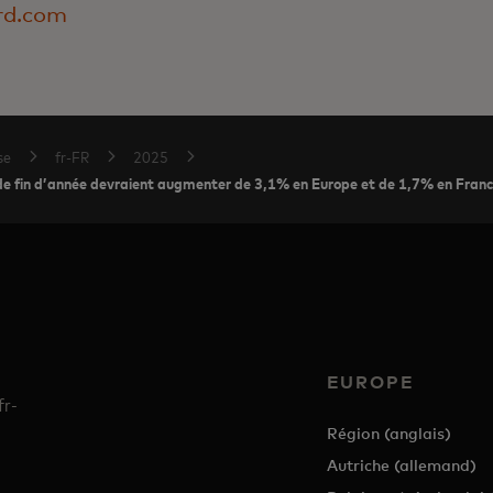
rd.com
se
fr-FR
2025
 de fin d’année devraient augmenter de 3,1% en Europe et de 1,7% en Fran
EUROPE
fr-
Région (anglais)
Autriche (allemand)