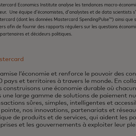
tercard Economics Institute analyse les tendances macro-économiq
r. Une équipe d’économistes, d’analystes et de data scientists s’
ercard (dont les données Mastercard SpendingPulse™) ainsi que s
iers afin de fournir des rapports réguliers sur les questions économ
 partenaires et décideurs politiques.
stercard
amise l’économie et renforce le pouvoir des 
 pays et territoires à travers le monde. En col
us construisons une économie durable où chacun
 une large gamme de solutions de paiement n
sactions sûres, simples, intelligentes et access
 pointe, nos innovations, partenariats et réseau
ue de produits et de services, qui aident les p
eprises et les gouvernements à exploiter leur ple