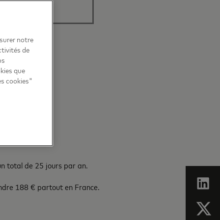
esurer notre
tivités de
os
okies que
es cookies"
un total de 25 jours par an.
ndre 188 € partout en France.