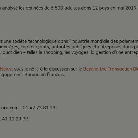
 analysé les données de 6 500 adultes dans 12 pays en mai 2019.
st une société technologique dans l’industrie mondiale des paieme
ancières, commerçants, autorités publiques et entreprises dans pl
quotidien – telles le shopping, les voyages, la gestion d’une entre
dNews
, vous joindre à la discussion sur le
Beyond the Transaction Bl
Engagement Bureau en français.
card.com - 01 42 73 81 23
 41 11 23 99