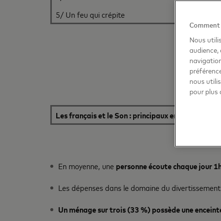
5/ Un feu qui crépite
Comment no
Nous utili
audience, 
navigation
préférence
nous utili
pour plus 
Les français et le Son : principaux enseignements
En moyenne, une
personne écoute chaque jour 1
Les dépenses dans le domaine du divertissement 
Un ménage sur trois (33 %) possède une enceinte