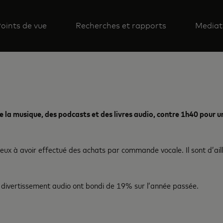
oints de vue
Recherches et rapports
Mediat
la musique, des podcasts et des livres audio, contre 1h40 pour un
x à avoir effectué des achats par commande vocale. Il sont d’aill
divertissement audio ont bondi de 19% sur l’année passée.