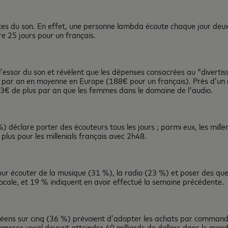
tes du son. En effet, une personne lambda écoute chaque jour deu
tre 25 jours pour un français.
l’essor du son et révèlent que les dépenses consacrées au "divert
 par an en moyenne en Europe (188€ pour un français). Près d’un
3€ de plus par an que les femmes dans le domaine de l'audio.
 déclare porter des écouteurs tous les jours ; parmi eux, les millen
lus pour les millenials français avec 2h48.
our écouter de la musique (31 %), la radio (23 %) et poser des que
cale, et 19 % indiquent en avoir effectué la semaine précédente.
péens sur cinq (36 %) prévoient d’adopter les achats par command
mmerce vocal devrait atteindre 40 milliards de dollars dans le mond