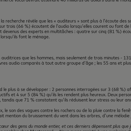
 recherche révèle que les « auditeurs » sont plus à l’écoute des s
ur trois (66 %) écoutent de l’audio lorsqu’elles courent ou font de l
devenus des experts en multitâches : quatre sur cinq (81 %) écou
 lorsqu’ils font le ménage.
s auditrices que les hommes, mais seulement de trois minutes - 131
res audio comparés à tout autre groupe d’âge ; les 55 ans et plus 
nd le plus à se développer : 2 personnes interrogées sur 3 (68 %) a
uctifs et 4 sur 5 (84 %) qu’ils les rendent plus heureux. Deux perso
, tandis que 71 % constatent qu’ils réduisent leur stress ou leur anx
 le son des vagues contre les rochers ou de la pluie contre la fenêtr
it mention du bruissement du vent dans les arbres, d’une mélodie 
 le cœur des gens du monde entier, et ces derniers dépensent plus que 