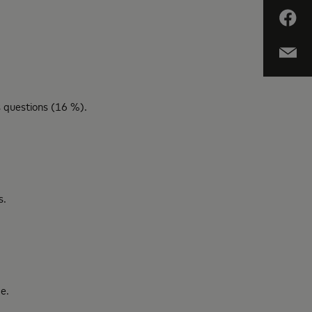
s questions (16 %).
s.
e.