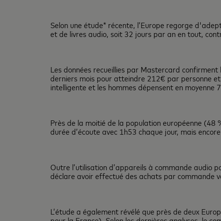
Selon une étude* récente, l’Europe regorge d'adep
et de livres audio, soit 32 jours par an en tout, con
Les données recueillies par Mastercard confirment 
derniers mois pour atteindre 212€ par personne et
intelligente et les hommes dépensent en moyenne 7
Près de la moitié de la population européenne (48 %)
durée d’écoute avec 1h53 chaque jour, mais encore p
Outre l’utilisation d’appareils à commande audio p
déclare avoir effectué des achats par commande vo
L’étude a également révélé que près de deux Euro
pour la France). Selon les dernières analyses, le co