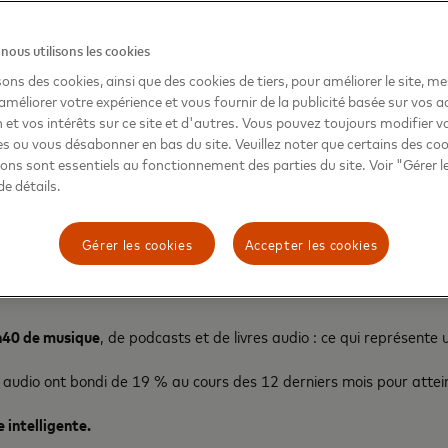
10/ Des gens qui rient
us utilisons les cookies
sons des cookies, ainsi que des cookies de tiers, pour améliorer le site, m
améliorer votre expérience et vous fournir de la publicité basée sur vos ac
 et vos intérêts sur ce site et d'autres. Vous pouvez toujours modifier v
s ou vous désabonner en bas du site. Veuillez noter que certains des co
sons sont essentiels au fonctionnement des parties du site. Voir "Gérer l
de détails.
Gérer les cookies
Accepter les cookies
h40 de musique
, de podcasts et de livres audio : ce qui représente 
audio ont bondi de 19 % au cours des 12 derniers mois pour attei
 intelligente.