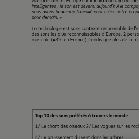
vice-presidente, Europe communication and busine
intelligentes ; le son est devenu aujourd’hui le com
nous avons beaucoup travaillé pour créer notre propr
pour demain. »
La technologie est sans contexte responsable de l’év
des sons les plus reconnaissables d’Europe. 2 pers
musicale (43% en France), tandis que plus de la mo
Top 10 des sons préférés à travers le monde
1/ Le chant des oiseaux
2/ Les vagues sur les ro
4/ Le bruissement du vent dans les arbres