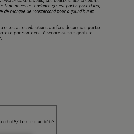
u divertissement audio, des podcasts aux enceintes
e tenu de cette tendance qui est partie pour durer,
mage de marque de Mastercard pour aujourd’hui et
alertes et les vibrations qui font désormais partie
marque par son identité sonore ou sa signature
n.
un chat
8/ Le rire d’un bébé