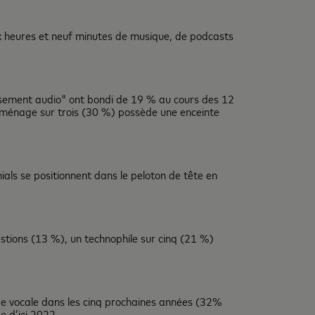
x heures et neuf minutes de musique, de podcasts
issement audio" ont bondi de 19 % au cours des 12
 ménage sur trois (30 %) possède une enceinte
ials se positionnent dans le peloton de tête en
stions (13 %), un technophile sur cinq (21 %)
e vocale dans les cinq prochaines années (32%
e d’ici 2022.