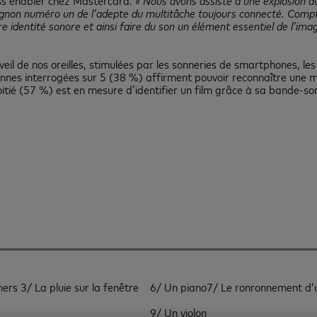
ss enabler chez Mastercard.
« Nous avons assisté à une explosion d
pagnon numéro un de l’adepte du multitâche toujours connecté. Compt
e identité sonore et ainsi faire du son un élément essentiel de l’i
eil de nos oreilles, stimulées par les sonneries de smartphones, les 
onnes interrogées sur 5 (38 %) affirment pouvoir reconnaître une 
itié (57 %) est en mesure d’identifier un film grâce à sa bande-so
chers
3/ La pluie sur la fenêtre
6/ Un piano
7/ Le ronronnement d’
9/ Un violon