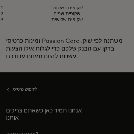
PRICELESS
שקופית ראשונה
תיהנו מחוויות יוצאות דופן עם ה-
opens in a new tab
בקרו באתר priceless.com
שקופית שנייה
Mastercard שלכם
שקופית שלישית
זמינות כרטיסי Passion Card משתנה לפי שוק.
בדקו עם הבנק שלכם כדי לגלות אילו הצעות
עשויות להיות זמינות עבורכם.
לחיפוש כרטיס
אנחנו תמיד כאן כשאתם צריכים
אותנו