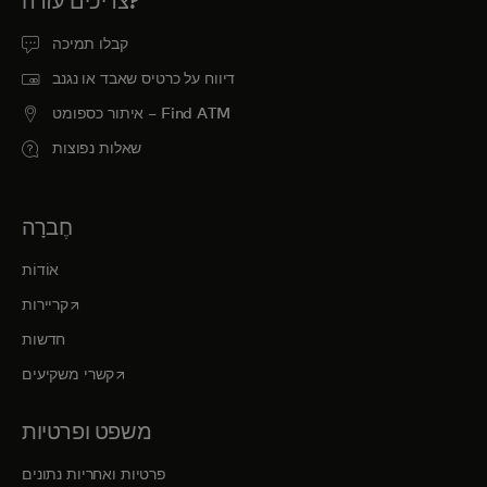
צריכים עזרה?
קבלו תמיכה
דיווח על כרטיס שאבד או נגנב
איתור כספומט – Find ATM
שאלות נפוצות
חֶברָה
אוֹדוֹת
opens in a new tab
קריירות
חדשות
opens in a new tab
קשרי משקיעים
משפט ופרטיות
פרטיות ואחריות נתונים