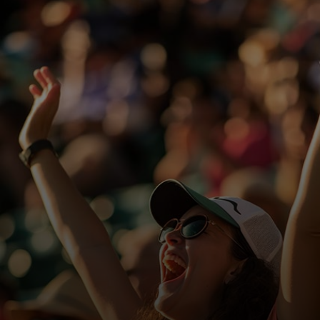
בשבילך
לעסקים
למען העולם
לחדשנים
חדשות ומגמות