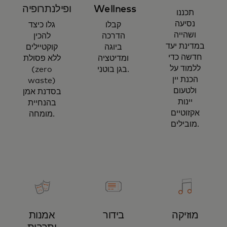
Wellness
ופילנתרופיה
תכננו
נסיעה
קבלו
גלו כיצד
ושהייה
הדרכה
להכין
במדינת יעד
ביוגה
קוקטיילים
חדשה כדי
ומדיטציה
ללא פסולת
ללמוד על
בגן בוטני.
(zero
הכנת יין
waste)
ולטעום
בסדנת אמן
יינות
בהנחיית
אקזוטיים
מומחה.
מובילים.
מוזיקה
בידור
אמנות