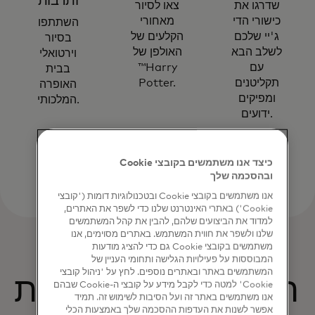
ותרבות
שדרגו את
צאו לסיור
כישורי הדי
מאחורי
השתתפו
ג'יי שלכם
הקלעים של
בסיור
לשלב הבא
האולפן של
וירטואלי
עם
™Harry
בבית
תקליטנים
Potter.
האופרה
ומפיקים
המלכותי.
ידועים.
כיצד אנו משתמשים בקובצי Cookie
ובהסכמה שלך
אנו משתמשים בקובצי Cookie ובטכנולוגיות דומות ('קובצי
Cookie') באתרי האינטרנט שלנו כדי לשפר את האתרים,
למדוד את הביצועים שלהם, להבין את קהל המשתמשים
שלנו ולשפר את חווית המשתמש. באתרים מסוימים, אנו
משתמשים בקובצי Cookie גם כדי להציג מודעות
המבוססות על פעילויות הגלישה ותחומי העניין של
המשתמשים באתר ובאתרים נוספים. לחץ על 'ניהול קובצי
תהנה מגישה בלעדית
Cookie' למטה כדי לקבל מידע על קובצי ה-Cookie שבהם
אנו משתמשים באתר זה ועל הסיבות לשימוש זה. תמיד
אפשר לשנות את העדפות ההסכמה שלך באמצעות הכלי