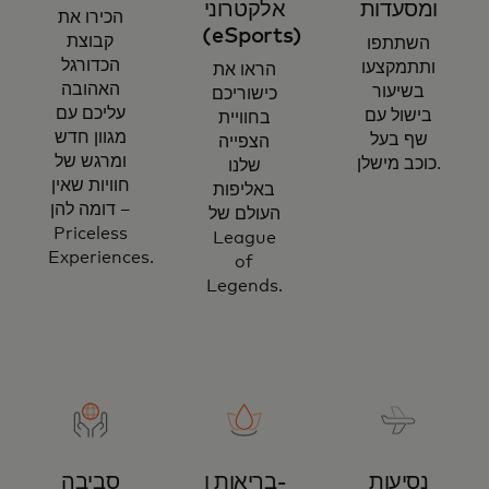
ומסעדות
אלקטרוני
הכירו את
(eSports)
קבוצת
השתתפו
הכדורגל
ותתמקצעו
הראו את
האהובה
בשיעור
כישוריכם
עליכם עם
בישול עם
בחוויית
מגוון חדש
שף בעל
הצפייה
ומרגש של
כוכב מישלן.
שלנו
חוויות שאין
באליפות
דומה להן –
העולם של
Priceless
League
Experiences.
of
Legends.
נסיעות
בריאות ו-
סביבה