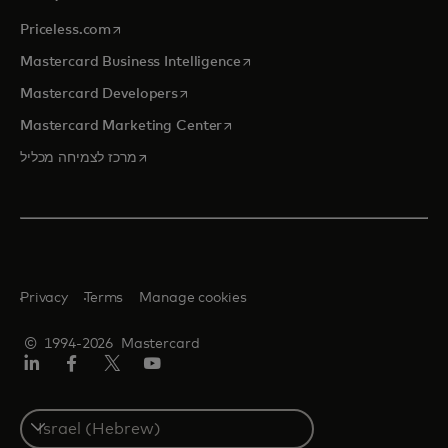
opens in a new tab
Priceless.com
opens in a new tab
Mastercard Business Intelligence
opens in a new tab
Mastercard Developers
opens in a new tab
Mastercard Marketing Center
opens in a new tab
מרכז לצמיחה מכליל
Privacy
Terms
Manage cookies
© 1994-2026 Mastercard
יוטיוב
טוויטר/X
פייסבוק
לינקדאין
Select
a