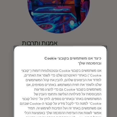
אמנות ותרבות
גלו סיורים בתערוכות במוזיאונים בהנחיית
אוצרי התערוכות, מופעי אופרה עם מפגשי
כיצד אנו משתמשים בקובצי Cookie
שחקנים, קבלו הצצה אל מאחורי הבמה
ובהסכמה שלך
והקלעים
אנו משתמשים בקובצי Cookie ובטכנולוגיות דומות ('קובצי
Cookie') באתרי האינטרנט שלנו כדי לשפר את האתרים,
למדוד את הביצועים שלהם, להבין את קהל המשתמשים
למידע נוסף
שלנו ולשפר את חווית המשתמש. באתרים מסוימים, אנו
משתמשים בקובצי Cookie גם כדי להציג מודעות
המבוססות על פעילויות הגלישה ותחומי העניין של
המשתמשים באתר ובאתרים נוספים. לחץ על 'ניהול קובצי
Cookie' למטה כדי לקבל מידע על קובצי ה-Cookie שבהם
אנו משתמשים באתר זה ועל הסיבות לשימוש זה. תמיד
אפשר לשנות את העדפות ההסכמה שלך באמצעות הכלי