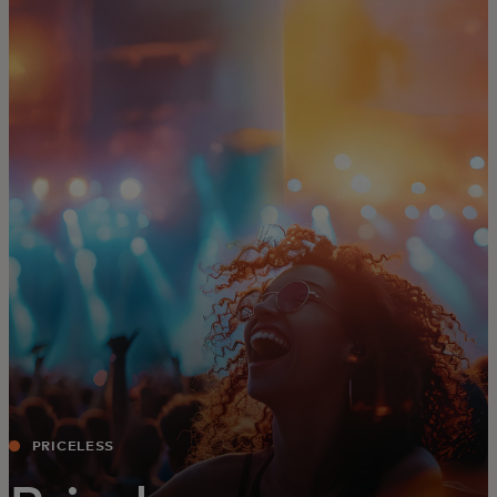
בשבילך
לעסקים
למען העולם
לחדשנים
חדשות ומגמות
PRICELESS