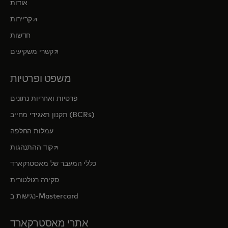
אוֹדוֹת
opens in a new tab
קריירות
חדשות
opens in a new tab
קשרי משקיעים
משפט ופרטיות
פרטיות ואחריות נתונים
תקנון תאגידי מחייב (BCRs)
עמלות החלפה
opens in a new tab
קוד ההתנהגות
כללי המעבר של מאסטרקארד
סקירה רגולטורית
נגישות ב-Mastercard
אתרי מאסטרקארד