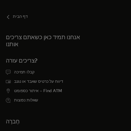
בשבילך
דף הבית
לעסקים
אנחנו תמיד כאן כשאתם צריכים
אותנו
למען העולם
צריכים עזרה?
לחדשנים
קבלו תמיכה
דיווח על כרטיס שאבד או נגנב
חדשות ומגמות
איתור כספומט – Find ATM
שאלות נפוצות
חֶברָה