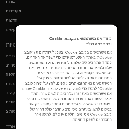
אוֹדוֹת
opens in a new tab
קריירות
חדשות
opens in a new tab
קשרי משקיעים
כיצד אנו משתמשים בקובצי Cookie
משפט ופרטיות
ובהסכמה שלך
אנו משתמשים בקובצי Cookie ובטכנולוגיות דומות ('קובצי
פרטיות ואחריות נתונים
Cookie') באתרי האינטרנט שלנו כדי לשפר את האתרים,
למדוד את הביצועים שלהם, להבין את קהל המשתמשים
תקנון תאגידי מחייב (BCRs)
שלנו ולשפר את חווית המשתמש. באתרים מסוימים, אנו
משתמשים בקובצי Cookie גם כדי להציג מודעות
עמלות החלפה
המבוססות על פעילויות הגלישה ותחומי העניין של
opens in a new tab
המשתמשים באתר ובאתרים נוספים. לחץ על 'ניהול קובצי
קוד ההתנהגות
Cookie' למטה כדי לקבל מידע על קובצי ה-Cookie שבהם
כללי המעבר של מאסטרקארד
אנו משתמשים באתר זה ועל הסיבות לשימוש זה. תמיד
אפשר לשנות את העדפות ההסכמה שלך באמצעות הכלי
סקירה רגולטורית
'ניהול קובצי Cookie' שבתחתית המסך (מופיע כקישור
במקום לחצן, באתרים מסוימים). הדבר כולל דחייה של
נגישות ב-Mastercard
קובצי Cookie מסוימים, חלקם או כולם, למעט אלה
ההכרחיים לתפקוד האתר.
אתרי מאסטרקארד