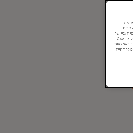
ו כדי לשפר את
אתרים
ותחומי העניין של
המשתמשים באתר ובאתרים נוספים. לחץ על 'ניהול קובצי Cookie' למטה כדי לקבל מידע על קובצי ה-Cookie
ך באמצעות
ר כולל דחייה