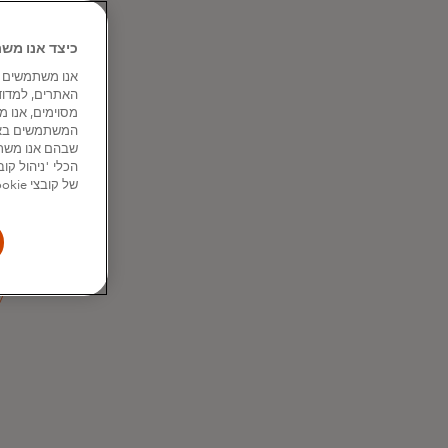
כיצד אנו משתמשים בקו
האתרים, למדוד
גלו פתרו
שבהם אנו משתמ
חדש
של קובצי Cookie מסוימים, חלקם או כולם, למעט אלה ההכרחיים לתפקוד האתר.
סיפור ס