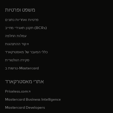
משפט ופרטיות
פרטיות ואחריות נתונים
תקנון תאגידי מחייב (BCRs)
עמלות החלפה
opens in a new tab
קוד ההתנהגות
כללי המעבר של מאסטרקארד
סקירה רגולטורית
נגישות ב-Mastercard
אתרי מאסטרקארד
opens in a new tab
Priceless.com
Mastercard Business Intelligence
Mastercard Developers