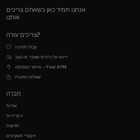
אנחנו תמיד כאן כשאתם צריכים
אותנו
צריכים עזרה?
קבלו תמיכה
דיווח על כרטיס שאבד או נגנב
איתור כספומט – Find ATM
שאלות נפוצות
חֶברָה
אוֹדוֹת
opens in a new tab
קריירות
חדשות
opens in a new tab
קשרי משקיעים