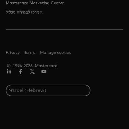
Mastercard Marketing Center
opens in a new tab
מרכז לצמיחה מכליל
Privacy
Terms
Manage cookies
© 1994-2026 Mastercard
יוטיוב
טוויטר/X
פייסבוק
לינקדאין
Select
a
country