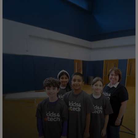
בשבילך
לעסקים
למען העולם
לחדשנים
חדשות ומגמות