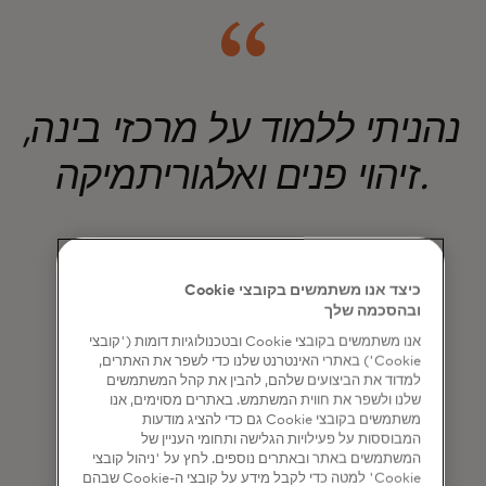
נהניתי ללמוד על מרכזי בינה,
זיהוי פנים ואלגוריתמיקה.
קמרון (בן 10)
כיצד אנו משתמשים בקובצי Cookie
Kids4Techᵀᴹ participant
ובהסכמה שלך
אנו משתמשים בקובצי Cookie ובטכנולוגיות דומות ('קובצי
Cookie') באתרי האינטרנט שלנו כדי לשפר את האתרים,
למדוד את הביצועים שלהם, להבין את קהל המשתמשים
שלנו ולשפר את חווית המשתמש. באתרים מסוימים, אנו
משתמשים בקובצי Cookie גם כדי להציג מודעות
המבוססות על פעילויות הגלישה ותחומי העניין של
המשתמשים באתר ובאתרים נוספים. לחץ על 'ניהול קובצי
Cookie' למטה כדי לקבל מידע על קובצי ה-Cookie שבהם