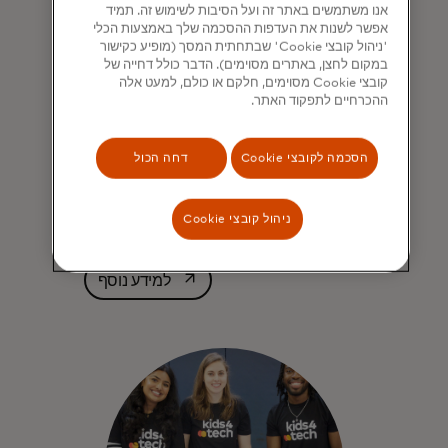
אנו משתמשים באתר זה ועל הסיבות לשימוש זה. תמיד
אפשר לשנות את העדפות ההסכמה שלך באמצעות הכלי
'ניהול קובצי Cookie' שבתחתית המסך (מופיע כקישור
במקום לחצן, באתרים מסוימים). הדבר כולל דחייה של
קובצי Cookie מסוימים, חלקם או כולם, למעט אלה
ההכרחיים לתפקוד האתר.
הסכמה לקובצי Cookie
דחה הכול
תוכנית המקצועות הטכנולוגיים
(STEM) הגדולה בעולם
ניהול קובצי Cookie
לתלמידים (בגילאי 8 עד 16)²
opens in a new tab
למידע נוסף