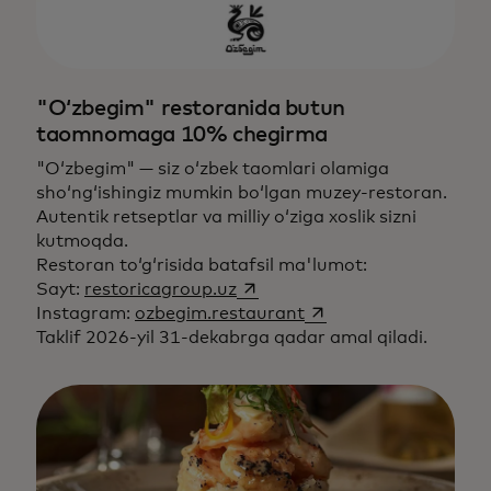
"O‘zbegim" restoranida butun
taomnomaga 10% chegirma
"O‘zbegim" — siz o‘zbek taomlari olamiga
sho‘ng‘ishingiz mumkin bo‘lgan muzey-restoran.
Autentik retseptlar va milliy o‘ziga xoslik sizni
kutmoqda.
Restoran to‘g‘risida batafsil ma'lumot:
opens in a new tab
Sayt:
restoricagroup.uz
opens in a new tab
Instagram:
ozbegim.restaurant
Taklif 2026-yil 31-dekabrga qadar amal qiladi.