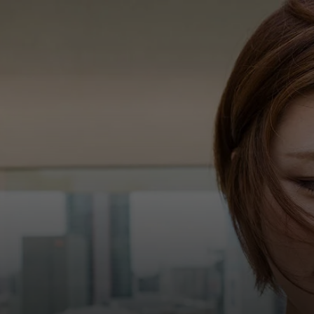
Siz uchun
Biznes uchun
Butun dunyo uchun
Innovatorlar uchun
Yangiliklar va trendlar