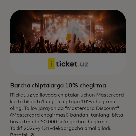
Barcha chiptalarga 10% chegirma
iTicket.uz va ilovada chiptalar uchun Mastercard
karta bilan to’lang – chiptaga 10% chegirma
oling. To’lov jarayonida “Mastercard Discount”
(Mastercard chegirmasi) bandani tanlang; bitta
buyurtmada 50 000 so’mgacha chegirma
Taklif 2026-yil 31-dekabrgacha amal qiladi.
opens in a new tab
Batafsil