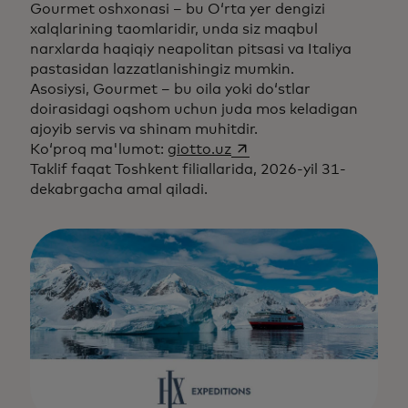
Gourmet oshxonasi – bu O‘rta yer dengizi
xalqlarining taomlaridir, unda siz maqbul
narxlarda haqiqiy neapolitan pitsasi va Italiya
pastasidan lazzatlanishingiz mumkin.
Asosiysi, Gourmet – bu oila yoki do‘stlar
doirasidagi oqshom uchun juda mos keladigan
ajoyib servis va shinam muhitdir.
opens in a new tab
Ko‘proq ma'lumot:
giotto.uz
Taklif faqat Toshkent filiallarida, 2026-yil 31-
dekabrgacha amal qiladi.