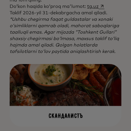
ma'lum qiling.
opens in a ne
Do‘kon haqida ko‘proq ma'lumot:
tg.uz
Taklif 2026-yil 31-dekabrgacha amal qiladi.
*Ushbu chegirma faqat guldastalar va xonaki
o‘simliklarni qamrab oladi, mahorat saboqlariga
taalluqli emas. Agar mijozda “Toshkent Gullari”
shaxsiy chegirmasi boʻlmasa, maxsus taklif toʻliq
hajmda amal qiladi. Qolgan holatlarda
tafsilotlarni toʻlov paytida aniqlashtirish kerak.