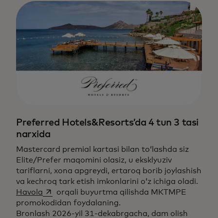
Preferred Hotels&Resorts’da 4 tun 3 tasi
narxida
Mastercard premial kartasi bilan to‘lashda siz
Elite/Prefer maqomini olasiz, u eksklyuziv
tariflarni, xona apgreydi, ertaroq borib joylashish
va kechroq tark etish imkonlarini o‘z ichiga oladi.
opens in a new tab
Havola
orqali buyurtma qilishda MKTMPE
promokodidan foydalaning.
Bronlash 2026-yil 31-dekabrgacha, dam olish