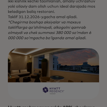
ikki kishilik kechki taomlanish, amaliy uchrashuv
yoki oilaviy dam olish uchun ideal darajada mos
keladigan baliq restorani.
Taklif 31.12.2026-y.gacha amal qiladi.
*Chegirma boshqa aksiyalar va maxsus
takliflarga qo‘shilmaydi, alkogolni qamrab
olmaydi va chek summasi 380 000 so‘mdan 6
000 000 so‘mgacha bo‘lganda amal qiladi.