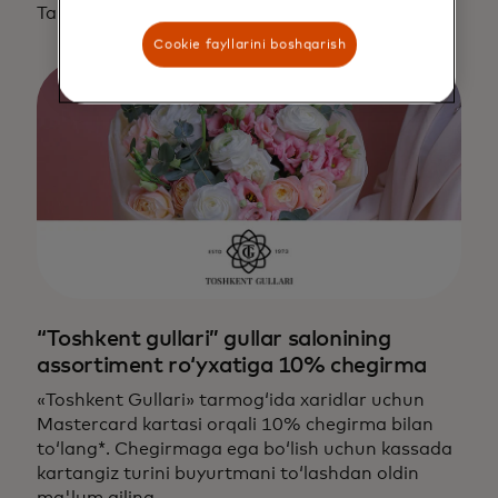
Taklif 2026-yil 31-dekabrga qadar amal qiladi.
Cookie fayllarini boshqarish
“Toshkent gullari” gullar salonining
assortiment roʻyxatiga 10% chegirma
«Toshkent Gullari» tarmog‘ida xaridlar uchun
Mastercard kartasi orqali 10% chegirma bilan
to‘lang*. Chegirmaga ega bo‘lish uchun kassada
kartangiz turini buyurtmani to‘lashdan oldin