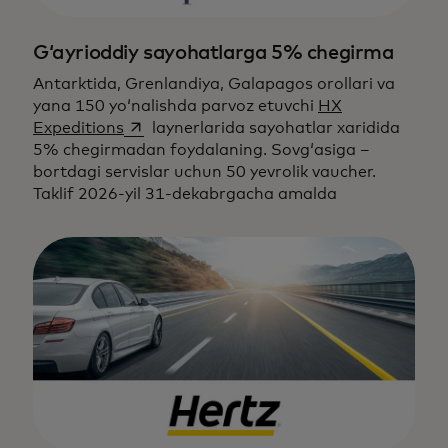
G‘ayrioddiy sayohatlarga 5% chegirma
Antarktida, Grenlandiya, Galapagos orollari va
yana 150 yo‘nalishda parvoz etuvchi
HX
opens in a new tab
Expeditions
laynerlarida sayohatlar xaridida
5% chegirmadan foydalaning. Sovg‘asiga –
bortdagi servislar uchun 50 yevrolik vaucher.
Taklif 2026-yil 31-dekabrgacha amalda