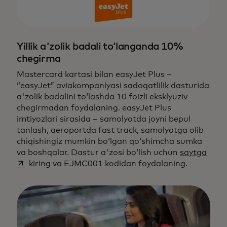
Yillik a'zolik badali to‘langanda 10%
chegirma
Mastercard kartasi bilan easyJet Plus –
“easyJet” aviakompaniyasi sadoqatlilik dasturida
a'zolik badalini to‘lashda 10 foizli eksklyuziv
chegirmadan foydalaning. easyJet Plus
imtiyozlari sirasida – samolyotda joyni bepul
tanlash, aeroportda fast track, samolyotga olib
chiqishingiz mumkin bo‘lgan qo‘shimcha sumka
opens
va boshqalar. Dastur a'zosi bo‘lish uchun
saytga
kiring va EJMC001 kodidan foydalaning.