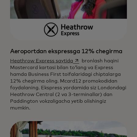
Aeroportdan ekspressga 12% chegirma
opens in a new tab
Heathrow Express saytida
bronlash haqini
Mastercard kartasi bilan to‘lang va Express
hamda Business First toifalaridagi chiptalarga
12% chegirma oling. Mcard12 promokodidan
foydalaning. Ekspress yordamida siz Londondagi
Heathrow Central (2 va 3-terminallar) dan
Paddington vokzaligacha yetib olishingiz
mumkin.