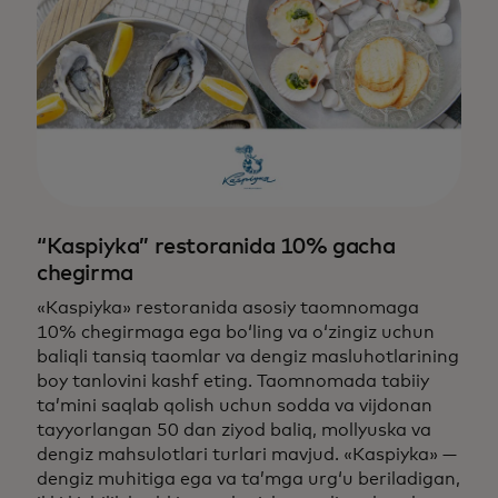
“Kaspiyka” restoranida 10% gacha
chegirma
«Kaspiyka» restoranida asosiy taomnomaga
10% chegirmaga ega bo‘ling va o‘zingiz uchun
baliqli tansiq taomlar va dengiz masluhotlarining
boy tanlovini kashf eting. Taomnomada tabiiy
ta’mini saqlab qolish uchun sodda va vijdonan
tayyorlangan 50 dan ziyod baliq, mollyuska va
dengiz mahsulotlari turlari mavjud. «Kaspiyka» —
dengiz muhitiga ega va ta’mga urg‘u beriladigan,