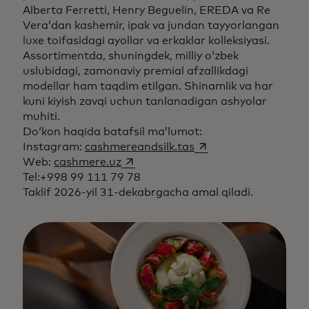
Alberta Ferretti, Henry Beguelin, EREDA va Re
Vera’dan kashemir, ipak va jundan tayyorlangan
luxe toifasidagi ayollar va erkaklar kolleksiyasi.
Assortimentda, shuningdek, milliy o‘zbek
uslubidagi, zamonaviy premial afzallikdagi
modellar ham taqdim etilgan. Shinamlik va har
kuni kiyish zavqi uchun tanlanadigan ashyolar
muhiti.
Do‘kon haqida batafsil ma’lumot:
opens in a new tab
Instagram:
cashmereandsilk.tas
opens in a new tab
Web:
cashmere.uz
Tel:+998 99 111 79 78
Taklif 2026-yil 31-dekabrgacha amal qiladi.