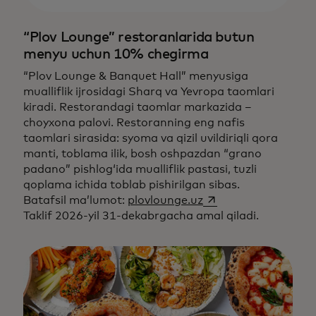
“Plov Lounge” restoranlarida butun
menyu uchun 10% chegirma
“Plov Lounge & Banquet Hall” menyusiga
mualliflik ijrosidagi Sharq va Yevropa taomlari
kiradi. Restorandagi taomlar markazida –
choyxona palovi. Restoranning eng nafis
taomlari sirasida: syoma va qizil uvildiriqli qora
manti, toblama ilik, bosh oshpazdan “grano
padano” pishlog‘ida mualliflik pastasi, tuzli
qoplama ichida toblab pishirilgan sibas.
opens in a new tab
Batafsil ma’lumot:
plovlounge.uz
Taklif 2026-yil 31-dekabrgacha amal qiladi.