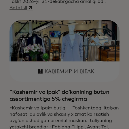
Taklif 2026-yil 31-dekabrgacha amal qiladi.
opens in a new tab
Batafsil
“Kashemir va Ipak” do‘konining butun
assortimentiga 5% chegirma
«Kashemir va Ipak» butigi — Toshkentdagi italyan
nafosati qulaylik va shaxsiy xizmat ko‘rsatish
uyg‘unlashadigan premial maskan. Italiyaning
yetakchi brendlari: Fabiana Filippi, Avant Toi,