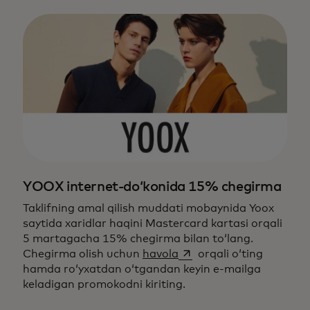
YOOX internet-do‘konida 15% chegirma
Taklifning amal qilish muddati mobaynida Yoox
saytida xaridlar haqini Mastercard kartasi orqali
5 martagacha 15% chegirma bilan to‘lang.
opens in a new tab
Chegirma olish uchun
havola
orqali o‘ting
hamda ro‘yxatdan o‘tgandan keyin e-mailga
keladigan promokodni kiriting.