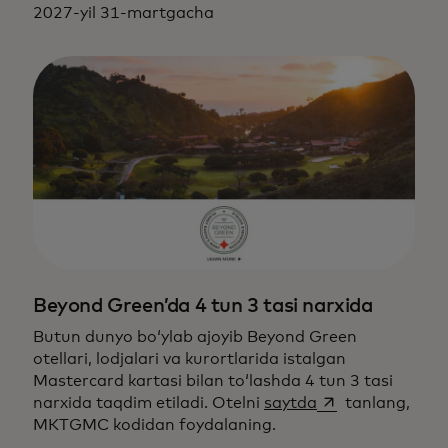
2027-yil 31-martgacha
Beyond Green’da 4 tun 3 tasi narxida
Butun dunyo bo‘ylab ajoyib Beyond Green
otellari, lodjalari va kurortlarida istalgan
Mastercard kartasi bilan to‘lashda 4 tun 3 tasi
opens in a new t
narxida taqdim etiladi. Otelni
saytda
tanlang,
MKTGMC kodidan foydalaning.