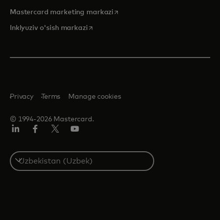
opens in a new tab
Mastercard marketing markazi
opens in a new tab
Inklyuziv o'sish markazi
Privacy
Terms
Manage cookies
© 1994-2026 Mastercard.
LinkedIn
Facebook
Twitter/X
YouTube
Select
a
country