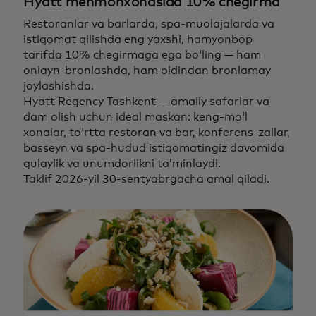
Hyatt mehmonxonasida 10% chegirma
Restoranlar va barlarda, spa-muolajalarda va
istiqomat qilishda eng yaxshi, hamyonbop
tarifda 10% chegirmaga ega bo‘ling — ham
onlayn-bronlashda, ham oldindan bronlamay
joylashishda.
Hyatt Regency Tashkent — amaliy safarlar va
dam olish uchun ideal maskan: keng-mo‘l
xonalar, to‘rtta restoran va bar, konferens-zallar,
basseyn va spa-hudud istiqomatingiz davomida
qulaylik va unumdorlikni ta’minlaydi.
Taklif 2026-yil 30-sentyabrgacha amal qiladi.