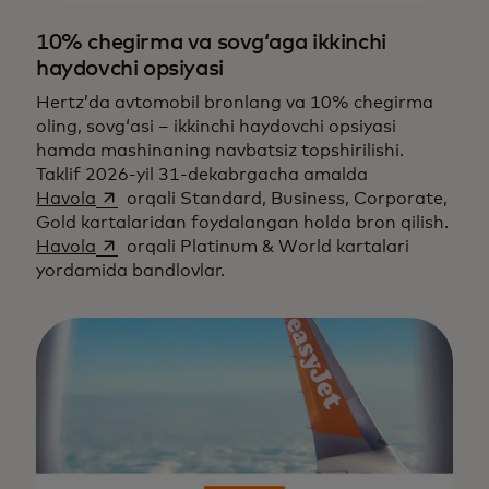
10% chegirma va sovg‘aga ikkinchi
haydovchi opsiyasi
Hertz’da avtomobil bronlang va 10% chegirma
oling, sovg‘asi – ikkinchi haydovchi opsiyasi
hamda mashinaning navbatsiz topshirilishi.
Taklif 2026-yil 31-dekabrgacha amalda
opens in a new tab
Havola
orqali Standard, Business, Corporate,
Gold kartalaridan foydalangan holda bron qilish.
opens in a new tab
Havola
orqali Platinum & World kartalari
yordamida bandlovlar.