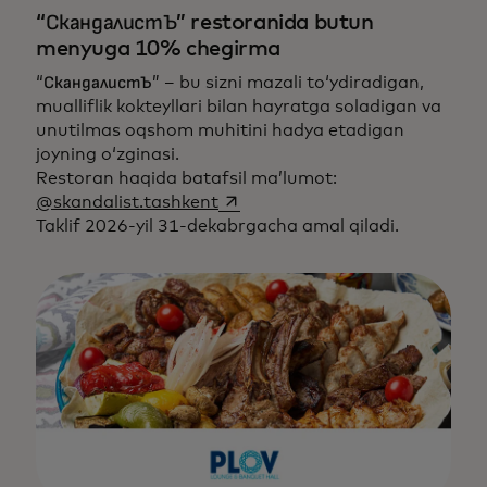
“СкандалистЪ” restoranida butun
menyuga 10% chegirma
“СкандалистЪ” – bu sizni mazali to‘ydiradigan,
mualliflik kokteyllari bilan hayratga soladigan va
unutilmas oqshom muhitini hadya etadigan
joyning o‘zginasi.
Restoran haqida batafsil ma’lumot:
opens in a new tab
@skandalist.tashkent
Taklif 2026-yil 31-dekabrgacha amal qiladi.