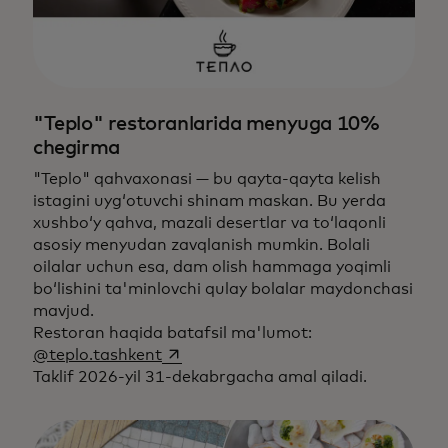
"Teplo" restoranlarida menyuga 10%
chegirma
"Teplo" qahvaxonasi — bu qayta-qayta kelish
istagini uyg‘otuvchi shinam maskan. Bu yerda
xushbo‘y qahva, mazali desertlar va to‘laqonli
asosiy menyudan zavqlanish mumkin. Bolali
oilalar uchun esa, dam olish hammaga yoqimli
bo‘lishini ta'minlovchi qulay bolalar maydonchasi
mavjud.
Restoran haqida batafsil ma'lumot:
opens in a new tab
@teplo.tashkent
Taklif 2026-yil 31-dekabrgacha amal qiladi.