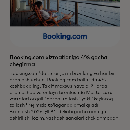
Booking.com xizmatlariga 4% gacha
chegirma
Booking.com'da turar joyni bronlang va har bir
bronlash uchun. Booking.com ballarida 4%
opens in a new ta
keshbek oling. Taklif maxsus
havola
orqali
bronlashda va onlayn bronlashda Mastercard
kartalari orqali "darhol to‘lash" yoki "keyinroq
to‘lash" rejimida to‘laganda amal qiladi.
Bronlash 2026-yil 31-dekabrgacha amalga
oshirilishi lozim, yashash sanalari cheklanmagan.