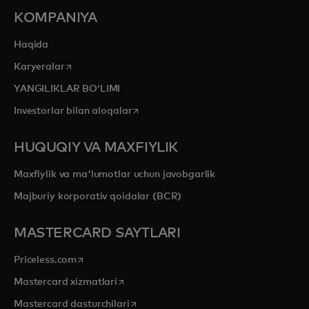
KOMPANIYA
Haqida
opens in a new tab
Karyeralar
YANGILIKLAR BOʻLIMI
opens in a new tab
Investorlar bilan aloqalar
HUQUQIY VA MAXFIYLIK
Maxfiylik va ma'lumotlar uchun javobgarlik
Majburiy korporativ qoidalar (BCR)
MASTERCARD SAYTLARI
opens in a new tab
Priceless.com
opens in a new tab
Mastercard xizmatlari
opens in a new tab
Mastercard dasturchilari