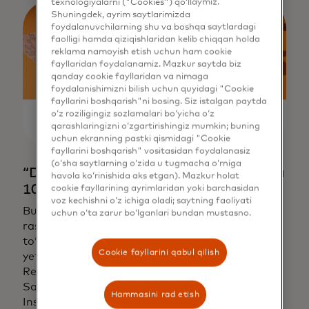
texnologiyalarni ("Cookies") qo‘llaymiz.
Shuningdek, ayrim saytlarimizda
foydalanuvchilarning shu va boshqa saytlardagi
faolligi hamda qiziqishlaridan kelib chiqqan holda
reklama namoyish etish uchun ham cookie
fayllaridan foydalanamiz. Mazkur saytda biz
qanday cookie fayllaridan va nimaga
foydalanishimizni bilish uchun quyidagi "Cookie
fayllarini boshqarish"ni bosing. Siz istalgan paytda
o‘z roziligingiz sozlamalari bo‘yicha o‘z
qarashlaringizni o‘zgartirishingiz mumkin; buning
uchun ekranning pastki qismidagi "Cookie
fayllarini boshqarish" vositasidan foydalanasiz
(o‘sha saytlarning o‘zida u tugmacha o‘rniga
“Dodo Pissa” tarmog‘ida butun menyuga
havola ko‘rinishida aks etgan). Mazkur holat
10% chegirma
cookie fayllarining ayrimlaridan yoki barchasidan
voz kechishni o‘z ichiga oladi; saytning faoliyati
Buyurtmangizni restoran kassasida
uchun o‘ta zarur bo‘lganlari bundan mustasno.
rasmiylashtiring va Mastercard kartasi bilan
to‘lovda 10% chegirmaga ega bo‘ling. Aksiya
Cookie fayllarini qabul qilish
yetkazib berish xizmatida amal qilmaydi.
Restoran haqida batafsil ma'lumot:
opens in a new tab
Sayt:
www.dodopizza.uz
Hammasini rad etish
opens in a new tab
Instagram:
@dodopizzatashkent