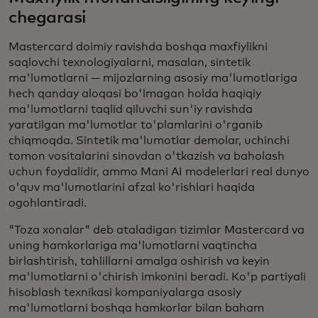
chegarasi
Mastercard doimiy ravishda boshqa maxfiylikni
saqlovchi texnologiyalarni, masalan, sintetik
ma'lumotlarni — mijozlarning asosiy ma'lumotlariga
hech qanday aloqasi bo'lmagan holda haqiqiy
ma'lumotlarni taqlid qiluvchi sun'iy ravishda
yaratilgan ma'lumotlar to'plamlarini o'rganib
chiqmoqda. Sintetik ma'lumotlar demolar, uchinchi
tomon vositalarini sinovdan o'tkazish va baholash
uchun foydalidir, ammo Mani AI modelerlari real dunyo
o'quv ma'lumotlarini afzal ko'rishlari haqida
ogohlantiradi.
"Toza xonalar" deb ataladigan tizimlar Mastercard va
uning hamkorlariga ma'lumotlarni vaqtincha
birlashtirish, tahlillarni amalga oshirish va keyin
ma'lumotlarni o'chirish imkonini beradi. Ko'p partiyali
hisoblash texnikasi kompaniyalarga asosiy
ma'lumotlarni boshqa hamkorlar bilan baham