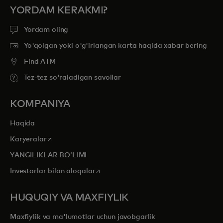
YORDAM KERAKMI?
Yordam oling
Yo'qolgan yoki o'g'irlangan karta haqida xabar bering
Find ATM
Tez-tez so'raladigan savollar
KOMPANIYA
Haqida
opens in a new tab
Karyeralar
YANGILIKLAR BOʻLIMI
opens in a new tab
Investorlar bilan aloqalar
HUQUQIY VA MAXFIYLIK
Maxfiylik va ma'lumotlar uchun javobgarlik