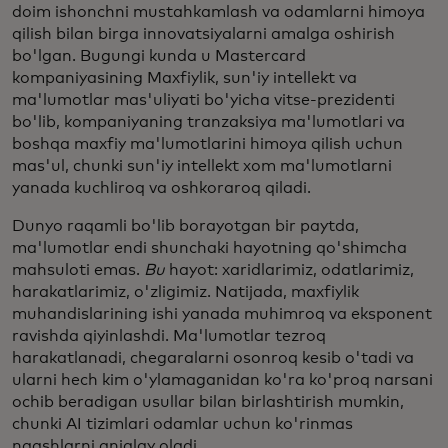
doim ishonchni mustahkamlash va odamlarni himoya
qilish bilan birga innovatsiyalarni amalga oshirish
bo'lgan. Bugungi kunda u Mastercard
kompaniyasining Maxfiylik, sun'iy intellekt va
ma'lumotlar mas'uliyati bo'yicha vitse-prezidenti
bo'lib, kompaniyaning tranzaksiya ma'lumotlari va
boshqa maxfiy ma'lumotlarini himoya qilish uchun
mas'ul, chunki sun'iy intellekt xom ma'lumotlarni
yanada kuchliroq va oshkoraroq qiladi.
Dunyo raqamli bo'lib borayotgan bir paytda,
ma'lumotlar endi shunchaki hayotning qo'shimcha
mahsuloti emas.
Bu
hayot: xaridlarimiz, odatlarimiz,
harakatlarimiz, o'zligimiz. Natijada, maxfiylik
muhandislarining ishi yanada muhimroq va eksponent
ravishda qiyinlashdi. Ma'lumotlar tezroq
harakatlanadi, chegaralarni osonroq kesib o'tadi va
ularni hech kim o'ylamaganidan ko'ra ko'proq narsani
ochib beradigan usullar bilan birlashtirish mumkin,
chunki AI tizimlari odamlar uchun ko'rinmas
naqshlarni aniqlay oladi.