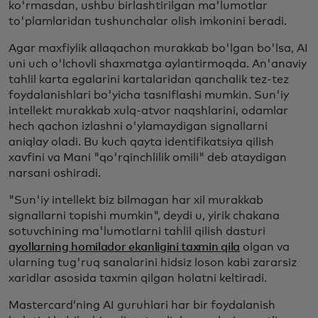
ko'rmasdan, ushbu birlashtirilgan ma'lumotlar
to'plamlaridan tushunchalar olish imkonini beradi.
Agar maxfiylik allaqachon murakkab bo'lgan bo'lsa, AI
uni uch o'lchovli shaxmatga aylantirmoqda. An'anaviy
tahlil karta egalarini kartalaridan qanchalik tez-tez
foydalanishlari bo'yicha tasniflashi mumkin. Sun'iy
intellekt murakkab xulq-atvor naqshlarini, odamlar
hech qachon izlashni o'ylamaydigan signallarni
aniqlay oladi. Bu kuch qayta identifikatsiya qilish
xavfini va Mani "qo'rqinchlilik omili" deb ataydigan
narsani oshiradi.
"Sun'iy intellekt biz bilmagan har xil murakkab
signallarni topishi mumkin", deydi u, yirik chakana
sotuvchining ma'lumotlarni tahlil qilish dasturi
ayollarning homilador ekanligini taxmin qila
olgan va
ularning tug'ruq sanalarini hidsiz loson kabi zararsiz
xaridlar asosida taxmin qilgan holatni keltiradi.
Mastercard’ning AI guruhlari har bir foydalanish