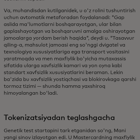
Va, muhandisdan kutilganidek, u o'z rolini tushuntirish
uchun avtomatik metaforadan foydalanadi: "Gap
aslida ma'lumotlarni boshqarayotgan, ular bilan
gaplashayotgan va boshqaruvni amalga oshirayotgan
jamoalarga yordam berish haqida", deydi u. “Tasavvur
qiling-a, mahsulot jamoasi eng so'nggi dvigatel va
texnologiya xususiyatlariga ega transport vositasini
yaratmoqda va men maxfiylik bo'yicha mutaxassis
sifatida ularga xavfsizlik kamari va yon oyna kabi
standart xavfsizlik xususiyatlarini beraman. Lekin
ba'zida bu xavfsizlik yostiqchasi va blokirovkaga qarshi
tormoz tizimi — shunda hamma yaxshiroq
himoyalangan bo'ladi.
Tokenizatsiyadan teglashgacha
Genetik test startapini tark etganidan so'ng, Mani
yangi sinov izlayotgan edi. U Mastercardning maxfiylik