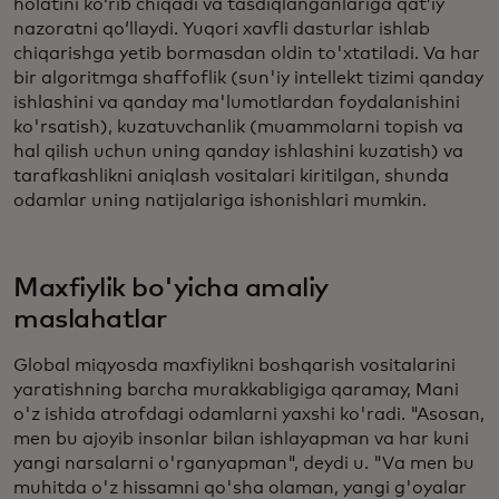
holatini ko‘rib chiqadi va tasdiqlanganlariga qat’iy
nazoratni qo‘llaydi. Yuqori xavfli dasturlar ishlab
chiqarishga yetib bormasdan oldin to'xtatiladi. Va har
bir algoritmga shaffoflik (sun'iy intellekt tizimi qanday
ishlashini va qanday ma'lumotlardan foydalanishini
ko'rsatish), kuzatuvchanlik (muammolarni topish va
hal qilish uchun uning qanday ishlashini kuzatish) va
tarafkashlikni aniqlash vositalari kiritilgan, shunda
odamlar uning natijalariga ishonishlari mumkin.
Maxfiylik bo'yicha amaliy
maslahatlar
Global miqyosda maxfiylikni boshqarish vositalarini
yaratishning barcha murakkabligiga qaramay, Mani
o'z ishida atrofdagi odamlarni yaxshi ko'radi. "Asosan,
men bu ajoyib insonlar bilan ishlayapman va har kuni
yangi narsalarni o'rganyapman", deydi u. "Va men bu
muhitda o'z hissamni qo'sha olaman, yangi g'oyalar