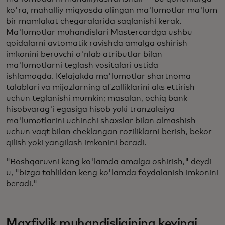
ko'ra, mahalliy miqyosda olingan ma'lumotlar ma'lum
bir mamlakat chegaralarida saqlanishi kerak.
Ma'lumotlar muhandislari Mastercardga ushbu
qoidalarni avtomatik ravishda amalga oshirish
imkonini beruvchi o'nlab atributlar bilan
ma'lumotlarni teglash vositalari ustida
ishlamoqda. Kelajakda ma'lumotlar shartnoma
talablari va mijozlarning afzalliklarini aks ettirish
uchun teglanishi mumkin; masalan, ochiq bank
hisobvarag'i egasiga hisob yoki tranzaksiya
ma'lumotlarini uchinchi shaxslar bilan almashish
uchun vaqt bilan cheklangan roziliklarni berish, bekor
qilish yoki yangilash imkonini beradi.
"Boshqaruvni keng ko'lamda amalga oshirish," deydi
u, "bizga tahlildan keng ko'lamda foydalanish imkonini
beradi."
Maxfiylik muhandisligining keyingi