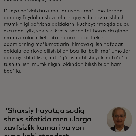
Dunyo bo'ylab hukumatlar ushbu ma'lumotlardan
qanday foydalanish va ularni qayerda qayta ishlash
mumkinligi bo'yicha qoidalarni kuchaytirmoqdalar, bu
esa maxfiylik, xavfsizlik va suverenitet borasida global
munozaralarni keltirib chiqarmoqda. Lekin
odamlarning ma'lumotlarini himoya qilish nafaqat
qoidalarga rioya qilish bilan bog'liq, balki ma'lumotlar
qanday ishlatilishi, noto'g'ri ishlatilishi yoki noto'g'ri
tushunilishi mumkinligini oldindan bilish bilan ham
bog'liq.
"Shaxsiy hayotga sodiq
shaxs sifatida men ularga
xavfsizlik kamari va yon