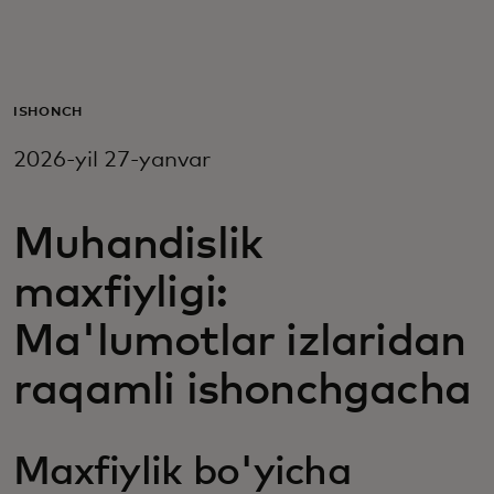
Siz uchun
Biznes uchun
ISHONCH
2026-yil 27-yanvar
Butun dunyo uchun
Muhandislik
Innovatorlar uchun
maxfiyligi:
Yangiliklar va trendlar
Ma'lumotlar izlaridan
raqamli ishonchgacha
Maxfiylik bo'yicha