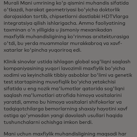
Murali Mani umrining ko'p qismini muhandis sifatida
o'tkazdi, harakat geometriyasi bo'yicha doktorlik
darajasidan tortib, chipsetlarni dastlabki HDTVlarga
integratsiya qilish ishlarigacha. Ammo faoliyatining
taxminan o'n yilligida u jismoniy mexanikadan
maxfiylik muhandisligining ko'rinmas arxitekturasiga
o'tdi, bu yerda muammolar murakkabroq va xavf-
xatarlar ko'pincha yuqoriroq edi.
Klinik sinovlar ustida ishlagan global sog'liqni saqlash
kompaniyasining yuqori lavozimli maxfiylik bo'yicha
xodimi va keyinchalik tibbiy asboblar bo'limi va genetik
test startapining muvofiqlik bo'yicha yetakchisi
sifatida u eng nozik ma'lumotlar qatorida sog'liqni
saqlash ma'lumotlari atrofida himoya vositalarini
yaratdi, ammo bu himoya vositalari shifokorlar va
tadqiqotchilarga bemorlarning shaxsiy hayotini xavf
ostiga qo'ymasdan yangi davolash usullari haqida
tushunchalarni ochishga imkon berdi.
Mani uchun maxfiylik muhandisligining maqsadi har