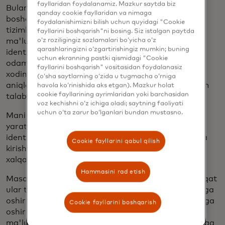
fayllaridan foydalanamiz. Mazkur saytda biz
Bular ikkita keng toifaga bo'lingan maxfiylikni
qanday cookie fayllaridan va nimaga
boshqarish misollari. Texnik boshqaruv elementlari
foydalanishimizni bilish uchun quyidagi "Cookie
tizimlarning o'ziga o'rnatilgan — masalan,
fayllarini boshqarish"ni bosing. Siz istalgan paytda
o‘z roziligingiz sozlamalari bo‘yicha o‘z
ma'lumotlardan foydalanishdan oldin ularni
qarashlaringizni o‘zgartirishingiz mumkin; buning
identifikatsiyadan chiqarish. Ma'muriy boshqaruv
uchun ekranning pastki qismidagi "Cookie
odamlar va jarayonlarga tayanadi, masalan,
fayllarini boshqarish" vositasidan foydalanasiz
xodimlarni biror narsa noto'g'ri ko'rinayotganini
(o‘sha saytlarning o‘zida u tugmacha o‘rniga
aniqlashga o'rgatish. Va ba'zi hollarda, ikkalasi ham
havola ko‘rinishida aks etgan). Mazkur holat
cookie fayllarining ayrimlaridan yoki barchasidan
talab qilinadi.
voz kechishni o‘z ichiga oladi; saytning faoliyati
uchun o‘ta zarur bo‘lganlari bundan mustasno.
Mani'ning vazifasi ushbu boshqaruv elementlarini
yaratish va joylashtirishdan iborat, shunda
identifikatsiyadan chiqarilgan ma'lumotlarga tezda
Cookie fayllarini qabul qilish
kirish va xavfsiz tarzda hamda bir qator milliy va
xalqaro qoidalarga muvofiq ishlov berish mumkin.
Hammasini rad etish
Masalan, maqsadni cheklash — ma'lumotlardan faqat
ular to'plangan sababga ko'ra foydalanish — amalga
oshirish qiyin. Ba'zan bu mashg'ulotlar orqali amalga
Cookie fayllarini boshqarish
oshiriladi. Biroq, kompaniyalar tobora ko'proq
ma'lumotlarning ruxsatsiz maqsadlarda ishlatilishiga