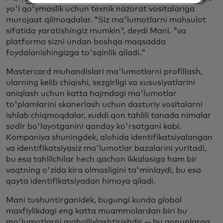
yo'l qo'ymaslik uchun texnik nazorat vositalariga
murojaat qilmoqdalar. "Siz ma'lumotlarni mahsulot
sifatida yaratishingiz mumkin", deydi Mani, "va
platforma sizni undan boshqa maqsadda
foydalanishingizga to'sqinlik qiladi."
Mastercard muhandislari ma'lumotlarni profillash,
ularning kelib chiqishi, sezgirligi va xususiyatlarini
aniqlash uchun katta hajmdagi ma'lumotlar
to'plamlarini skanerlash uchun dasturiy vositalarni
ishlab chiqmoqdalar, xuddi qon tahlili tanada nimalar
sodir bo'layotganini qanday ko'rsatgani kabi.
Kompaniya shuningdek, alohida identifikatsiyalangan
va identifikatsiyasiz ma'lumotlar bazalarini yuritadi,
bu esa tahlilchilar hech qachon ikkalasiga ham bir
vaqtning o'zida kira olmasligini ta'minlaydi, bu esa
qayta identifikatsiyadan himoya qiladi.
Mani tushuntirganidek, bugungi kunda global
maxfiylikdagi eng katta muammolardan biri bu
ma'lumotlarni mahalliylashtirishdir — bu qonunlarga