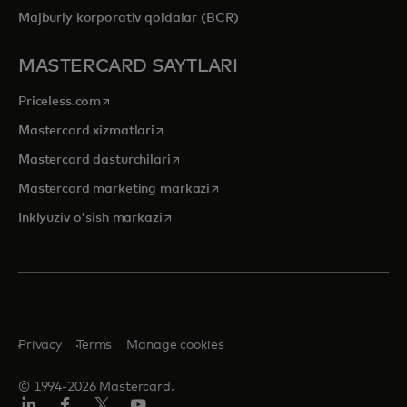
Majburiy korporativ qoidalar (BCR)
MASTERCARD SAYTLARI
opens in a new tab
Priceless.com
opens in a new tab
Mastercard xizmatlari
opens in a new tab
Mastercard dasturchilari
opens in a new tab
Mastercard marketing markazi
opens in a new tab
Inklyuziv o'sish markazi
Privacy
Terms
Manage cookies
© 1994-2026 Mastercard.