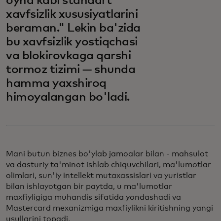
oyna kabi standart
xavfsizlik xususiyatlarini
beraman." Lekin ba'zida
bu xavfsizlik yostiqchasi
va blokirovkaga qarshi
tormoz tizimi — shunda
hamma yaxshiroq
himoyalangan bo'ladi.
Mani butun biznes bo'ylab jamoalar bilan - mahsulot
va dasturiy ta'minot ishlab chiquvchilari, ma'lumotlar
olimlari, sun'iy intellekt mutaxassislari va yuristlar
bilan ishlayotgan bir paytda, u ma'lumotlar
maxfiyligiga muhandis sifatida yondashadi va
Mastercard mexanizmiga maxfiylikni kiritishning yangi
usullarini topadi.