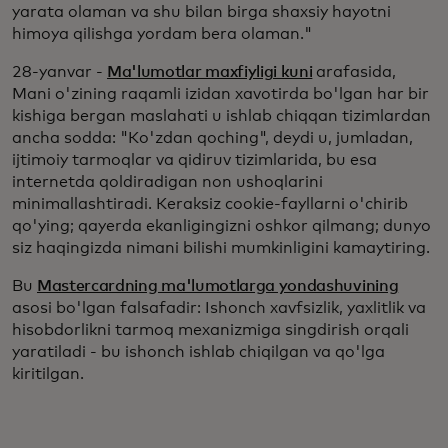
yarata olaman va shu bilan birga shaxsiy hayotni
himoya qilishga yordam bera olaman."
28-yanvar -
Ma'lumotlar maxfiyligi kuni
arafasida,
Mani o'zining raqamli izidan xavotirda bo'lgan har bir
kishiga bergan maslahati u ishlab chiqqan tizimlardan
ancha sodda: "Ko'zdan qoching", deydi u, jumladan,
ijtimoiy tarmoqlar va qidiruv tizimlarida, bu esa
internetda qoldiradigan non ushoqlarini
minimallashtiradi. Keraksiz cookie-fayllarni o'chirib
qo'ying; qayerda ekanligingizni oshkor qilmang; dunyo
siz haqingizda nimani bilishi mumkinligini kamaytiring.
Bu
Mastercardning ma'lumotlarga yondashuvining
asosi bo'lgan falsafadir: Ishonch xavfsizlik, yaxlitlik va
hisobdorlikni tarmoq mexanizmiga singdirish orqali
yaratiladi - bu ishonch ishlab chiqilgan va qo'lga
kiritilgan.