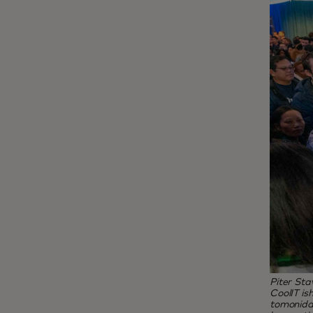
Piter Sta
CoolIT is
tomonidan