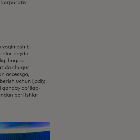
a korporativ
va yaqinlashib
aralar paydo
ligi haqida
fatida chuqur
an accessga,
berish uchun ijodiy,
ni qanday qo'llab-
ndan beri ishlar