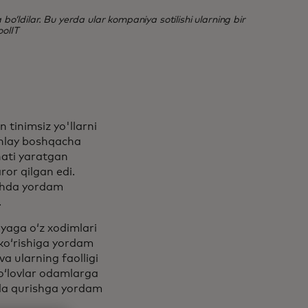
oʻldilar. Bu yerda ular kompaniya sotilishi ularning bir
oolIT
 tinimsiz yo'llarni
unlay boshqacha
nati yaratgan
or qilgan edi.
ishda yordam
.
yaga oʻz xodimlari
 koʻrishiga yordam
a ularning faolligi
toʻlovlar odamlarga
oila qurishga yordam