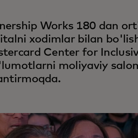
ership Works 180 dan or
italni xodimlar bilan bo'li
tercard Center for Inclusi
lumotlarni moliyaviy salo
antirmoqda.