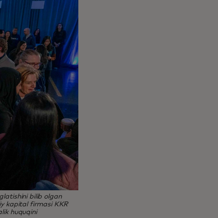
atishini bilib olgan
iy kapital firmasi KKR
lik huquqini