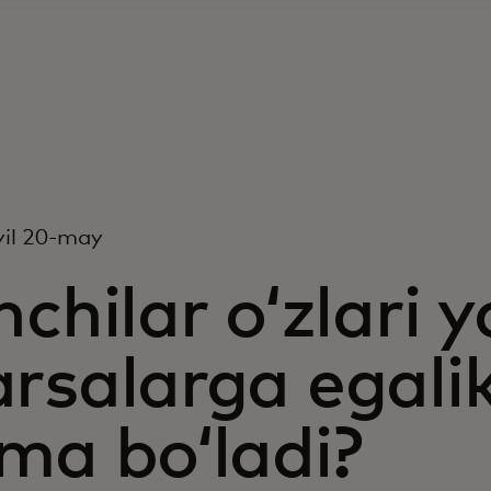
yil 20-may
hchilar oʻzlari
rsalarga egalik
ma boʻladi?