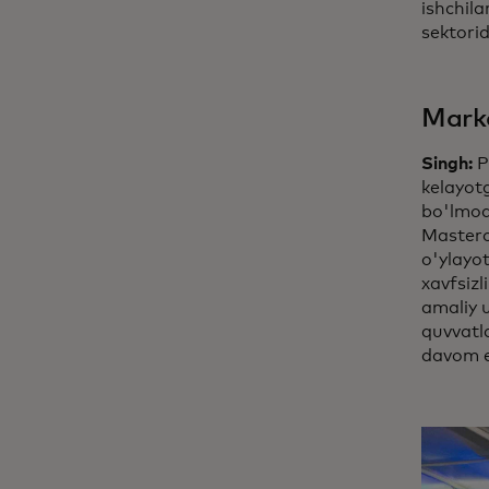
ishchila
sektori
Marka
Singh:
P
kelayot
bo'lmoqd
Masterca
o'ylayo
xavfsizl
amaliy u
quvvatl
davom 