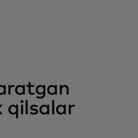
 yaratgan
 qilsalar