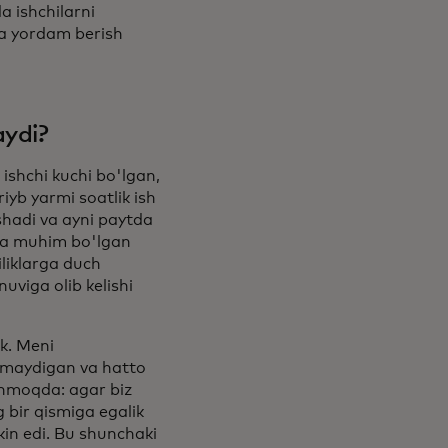
 ishchilarni
hga yordam berish
aydi?
ishchi kuchi bo'lgan,
iyb yarmi soatlik ish
shadi va ayni paytda
uda muhim bo'lgan
iliklarga duch
uviga olib kelishi
k. Meni
shmaydigan va hatto
shmoqda: agar biz
g bir qismiga egalik
kin edi. Bu shunchaki