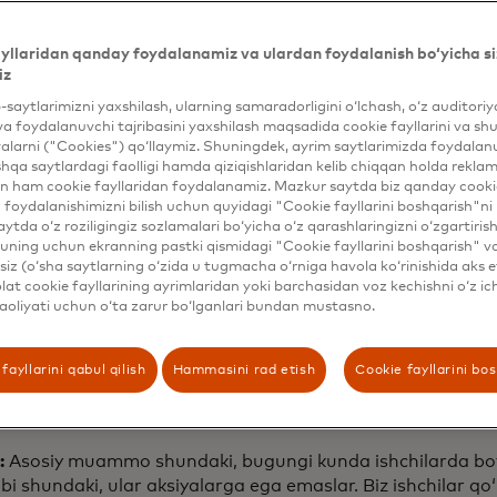
0 yilgacha xodimlar uchun 20 milliard dollar boylik yaratis
yllaridan qanday foydalanamiz va ulardan foydalanish bo‘yicha si
likni oshirish maqsadini qo'ydi. Tashkilot hozirda
Masterc
iz
ve Growth
bilan
O.W. FinWell so'rovini kengaytirish
uchun is
rning moliyaviy ahvoli haqida tushunchalar beradi. Kengayt
b-saytlarimizni yaxshilash, ularning samaradorligini o‘lchash, o‘z auditori
va foydalanuvchi tajribasini yaxshilash maqsadida cookie fayllarini va shu
lar ish beruvchilarga o'sha tushunchalarni amaliy moliyavi
alarni ("Cookies") qo‘llaymiz. Shuningdek, ayrim saytlarimizda foydalan
uslariga aylantirishga yordam berishi mumkin, bu esa mulk
hqa saytlardagi faolligi hamda qiziqishlaridan kelib chiqqan holda rekl
oq ishtirok etish va ular topgan kapitaldan maksimal daraj
n ham cookie fayllaridan foydalanamiz. Mazkur saytda biz qanday cookie
arur bo'lgan barqarorlik va mustahkamlikni yaratadi.
foydalanishimizni bilish uchun quyidagi "Cookie fayllarini boshqarish"ni 
aytda o‘z roziligingiz sozlamalari bo‘yicha o‘z qarashlaringizni o‘zgartiris
 Markaz asoschisi va prezidenti Shamina Singh bilan birg
ning uchun ekranning pastki qismidagi "Cookie fayllarini boshqarish" v
iz (o‘sha saytlarning o‘zida u tugmacha o‘rniga havola ko‘rinishida aks e
lar markazi bilan iqtisodiy o‘zgaruvchanlik va sun’iy intelle
at cookie fayllarining ayrimlaridan yoki barchasidan voz kechishni o‘z ich
odimlarning mulkchiligini mustahkamlayotganini muhoka
aoliyati uchun o‘ta zarur bo‘lganlari bundan mustasno.
fayllarini qabul qilish
Hammasini rad etish
Cookie fayllarini bo
hal qilishni maqsad qilgan eng katta 
ar?
:
Asosiy muammo shundaki, bugungi kunda ishchilarda boyl
bi shundaki, ular aksiyalarga ega emaslar. Biz ishchilar qoʻ