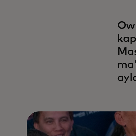
Own
kap
Mas
ma'
ayl