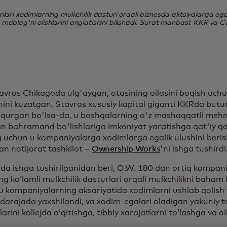
ri xodimlarning mulkchilik dasturi orqali biznesda aktsiyalarga ega b
i mablag'ni olishlarini anglatishini bilishadi. Surat manbasi: KKR va C
avros Chikagoda ulg'aygan, otasining oilasini boqish uchun
shini kuzatgan. Stavros xususiy kapital giganti KKRda but
 qurgan bo'lsa-da, u boshqalarning o'z mashaqqatli meh
an bahramand bo'lishlariga imkoniyat yaratishga qat'iy qar
 uchun u kompaniyalarga xodimlarga egalik ulushini ber
an notijorat tashkilot –
Ownership Works
'ni ishga tushirdi
lda ishga tushirilganidan beri, O.W. 180 dan ortiq kompani
ng koʻlamli mulkchilik dasturlari orqali mulkchilikni baham
u kompaniyalarning aksariyatida xodimlarni ushlab qolish v
i darajada yaxshilandi, va xodim-egalari oladigan yakuniy 
arini kollejda oʻqitishga, tibbiy xarajatlarni toʻlashga va 