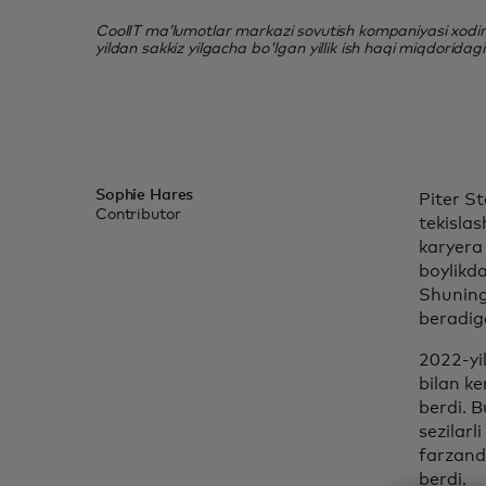
CoolIT maʼlumotlar markazi sovutish kompaniyasi xodimla
yildan sakkiz yilgacha bo'lgan yillik ish haqi miqdoridag
Sophie Hares
Piter St
Contributor
tekisla
karyera
boylikd
Shuning
beradig
2022-yi
bilan ke
berdi. B
sezilarl
farzandl
berdi.