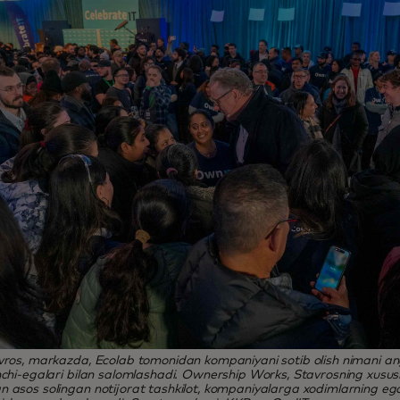
vros, markazda, Ecolab tomonidan kompaniyani sotib olish nimani angl
hchi-egalari bilan salomlashadi. Ownership Works, Stavrosning xusus
 asos solingan notijorat tashkilot, kompaniyalarga xodimlarning ega