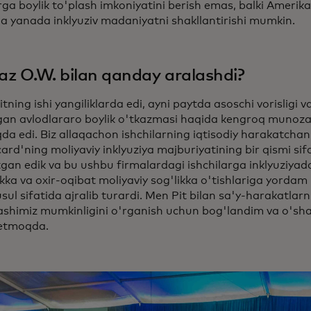
rga boylik to'plash imkoniyatini berish emas, balki Amerik
da yanada inklyuziv madaniyatni shakllantirishi mumkin.
z O.W. bilan qanday aralashdi?
itning ishi yangiliklarda edi, ayni paytda asoschi vorisligi 
gan avlodlararo boylik o'tkazmasi haqida kengroq munoz
a edi. Biz allaqachon ishchilarning iqtisodiy harakatchan
rd'ning moliyaviy inklyuziya majburiyatining bir qismi si
tgan edik va bu ushbu firmalardagi ishchilarga inklyuziyad
ikka va oxir-oqibat moliyaviy sog'likka o'tishlariga yordam 
sul sifatida ajralib turardi. Men Pit bilan sa'y-harakatlar
ashimiz mumkinligini o'rganish uchun bog'landim va o'sha
etmoqda.