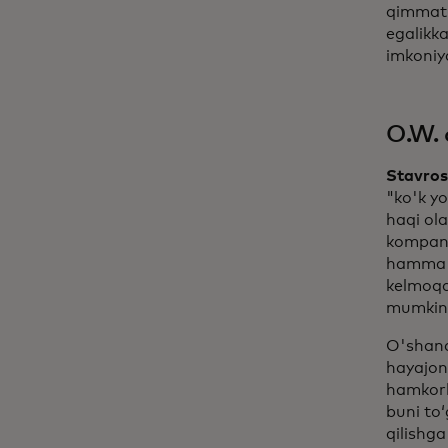
qimmatb
egalikka
imkoniy
O.W. 
Stavros
"ko'k yo
haqi ol
kompani
hamma na
kelmoqda
mumkin
O'shand
hayajon
hamkorl
buni toʻ
qilishg