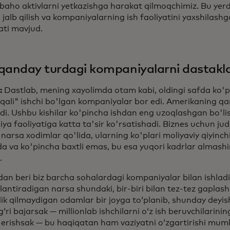
aho aktivlarni yetkazishga harakat qilmoqchimiz. Bu yerda
 jalb qilish va kompaniyalarning ish faoliyatini yaxshilas
ati mavjud.
qanday turdagi kompaniyalarni dastakl
:
Dastlab, mening xayolimda otam kabi, oldingi safda ko'p 
qali" ishchi bo'lgan kompaniyalar bor edi. Amerikaning qar
adi. Ushbu kishilar ko'pincha ishdan eng uzoqlashgan bo'li
ya faoliyatiga katta ta'sir ko'rsatishadi. Biznes uchun j
rsa xodimlar qo'lida, ularning ko'plari moliyaviy qiyinch
 va ko'pincha baxtli emas, bu esa yuqori kadrlar almashin
.
an beri biz barcha sohalardagi kompaniyalar bilan ishladi
lantiradigan narsa shundaki, bir-biri bilan tez-tez gapla
ik qilmaydigan odamlar bir joyga toʻplanib, shunday deyi
gʻri bajarsak — millionlab ishchilarni oʻz ish beruvchilarinin
a erishsak — bu haqiqatan ham vaziyatni oʻzgartirishi mum