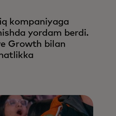
tiq kompaniyaga
shishda yordam berdi.
ve Growth bilan
matlikka