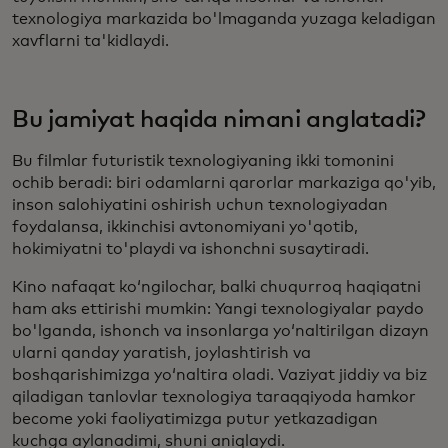
texnologiya markazida bo'lmaganda yuzaga keladigan
xavflarni ta'kidlaydi.
Bu jamiyat haqida nimani anglatadi?
Bu filmlar futuristik texnologiyaning ikki tomonini
ochib beradi: biri odamlarni qarorlar markaziga qo'yib,
inson salohiyatini oshirish uchun texnologiyadan
foydalansa, ikkinchisi avtonomiyani yo'qotib,
hokimiyatni to'playdi va ishonchni susaytiradi.
Kino nafaqat koʻngilochar, balki chuqurroq haqiqatni
ham aks ettirishi mumkin: Yangi texnologiyalar paydo
bo'lganda, ishonch va insonlarga yo‘naltirilgan dizayn
ularni qanday yaratish, joylashtirish va
boshqarishimizga yo‘naltira oladi. Vaziyat jiddiy va biz
qiladigan tanlovlar texnologiya taraqqiyoda hamkor
become yoki faoliyatimizga putur yetkazadigan
kuchga aylanadimi, shuni aniqlaydi.