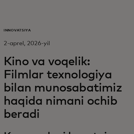
Siz uchun
Biznes uchun
INNOVATSIYA
2-aprel, 2026-yil
Butun dunyo uchun
Kino va voqelik:
Innovatorlar uchun
Filmlar texnologiya
bilan munosabatimiz
Yangiliklar va trendlar
haqida nimani ochib
beradi