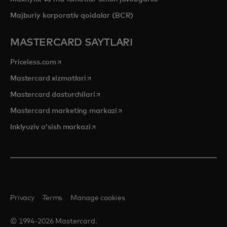
Majburiy korporativ qoidalar (BCR)
MASTERCARD SAYTLARI
opens in a new tab
Priceless.com
opens in a new tab
Mastercard xizmatlari
opens in a new tab
Mastercard dasturchilari
opens in a new tab
Mastercard marketing markazi
opens in a new tab
Inklyuziv o'sish markazi
Privacy
Terms
Manage cookies
© 1994-2026 Mastercard.