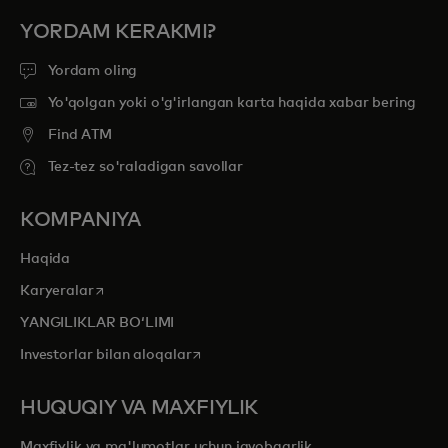
YORDAM KERAKMI?
Yordam oling
Yo'qolgan yoki o'g'irlangan karta haqida xabar bering
Find ATM
Tez-tez so'raladigan savollar
KOMPANIYA
Haqida
opens in a new tab
Karyeralar
YANGILIKLAR BOʻLIMI
opens in a new tab
Investorlar bilan aloqalar
HUQUQIY VA MAXFIYLIK
Maxfiylik va ma'lumotlar uchun javobgarlik