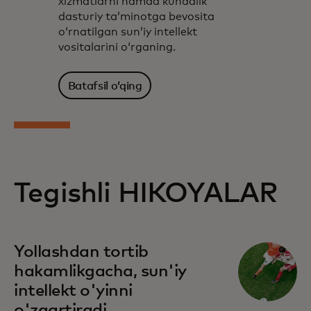
xizmatlarni hamda kundalik
dasturiy taʼminotga bevosita
oʻrnatilgan sunʼiy intellekt
vositalarini oʻrganing.
Batafsil oʻqing
Tegishli HIKOYALAR
Yollashdan tortib
hakamlikgacha, sun'iy
intellekt o'yinni
o'zgartiradi