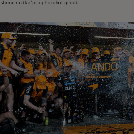
hunchaki ko'proq harakat qiladi.