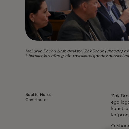
McLaren Racing bosh direktori Zak Braun (chapda) mik
ishtirokchilari bilan g'olib tashkilotni qanday qurishn
Sophie Hares
Zak Bra
Contributor
egallag
konstruk
ko'proq
O'shand