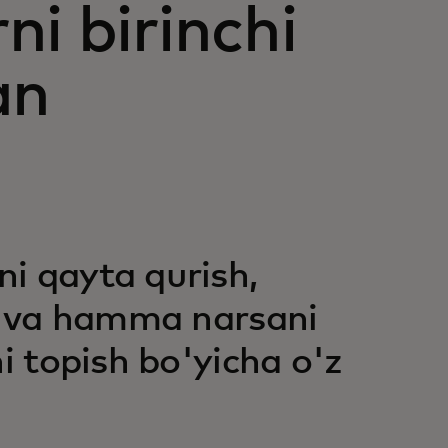
i birinchi
an
i qayta qurish,
sh va hamma narsani
i topish bo'yicha o'z