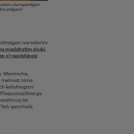
jahon chempionligini
im etilgan)
bilmagan narsalarim
g maslahatim shuki,
dan o'rganishingiz
ng. Menimcha,
li mehnat nima
h kelishingizni
ffaqiyatsizliklarga
yaxshiroq ish
lish qanchalik