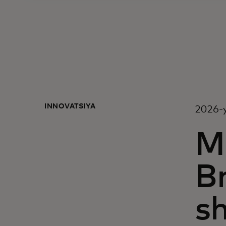
INNOVATSIYA
2026-y
M
B
s