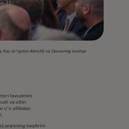
g Xay (o'ngdan ikkinchi) va Davosning boshqa
ori lavozimini
ush va oltin
i o'n yillikdan
i.
cLarenning taqdirini