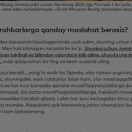
acing jamoasi pilot Lando Norrisning 2025-yilgi Formula 1 bo'yicha 
vinosi bilan nishonlamoqda. (Surat McLaren Racing tomonidan taqd
rahbarlarga qanday maslahat berasiz?
Men biznesimni boshlaganimda yosh edim, shuning uchun 
i. Men hali bilmagan narsalarim ko'p.
Shuning uchun, menin
izga tajribali va bilimdon odamlarni jalb qiling, shunda ular
.
Juda qiziquvchan bo'ling va keyin suyanib oling.
 yuz beradi... yong'in sodir bo'lganda, olov tomon yuguri
a, shuningdek, yosh rahbarlar bilan ham, ular mashaqqat
ni va har kuni biznesda qancha muvaffaqiyatsizliklarga duc
hmaydi. Siz katta muvaffaqiyatsizliklarga, halokatli muva
maslikka harakat qilasiz. Lekin har kuni kechagidan biroz 
ngiz mumkin. Raqobatni yoki biznesning jahon chempioni bo'
gini kam baholamang.