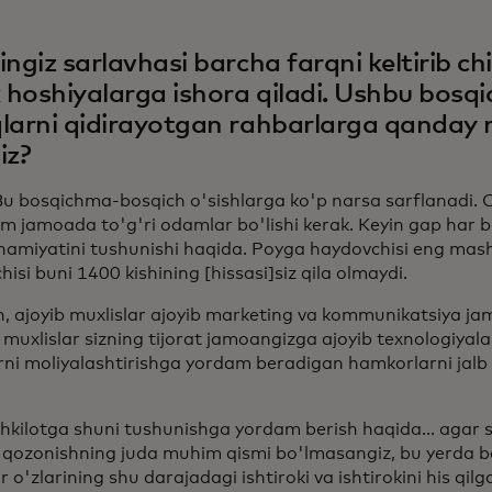
ingiz sarlavhasi barcha farqni keltirib c
k hoshiyalarga ishora qiladi. Ushbu bos
larni qidirayotgan rahbarlarga qanday
iz?
u bosqichma-bosqich o'sishlarga ko'p narsa sarflanadi. 
m jamoada to'g'ri odamlar bo'lishi kerak. Keyin gap har bir 
hamiyatini tushunishi haqida. Poyga haydovchisi eng ma
isi buni 1400 kishining [hissasi]siz qila olmaydi.
, ajoyib muxlislar ajoyib marketing va kommunikatsiya ja
muxlislar sizning tijorat jamoangizga ajoyib texnologiyalar
ni moliyalashtirishga yordam beradigan hamkorlarni jalb
hkilotga shuni tushunishga yordam berish haqida... agar 
 qozonishning juda muhim qismi bo'lmasangiz, bu yerda b
o'zlarining shu darajadagi ishtiroki va ishtirokini his qil