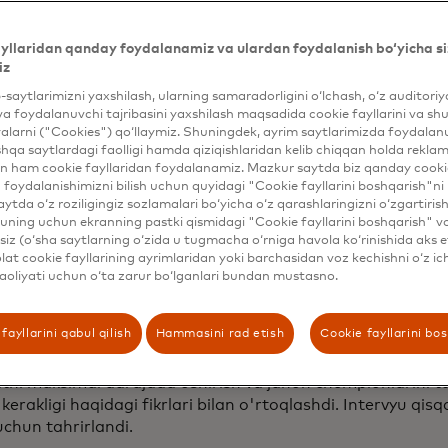
o'zgartirdi va jamoa
2024 va 2025 yillarda ketma-ket ikki 
ligini
nishonladi.
yllaridan qanday foydalanamiz va ulardan foydalanish bo‘yicha si
iz
biq professional poyga avtomobili haydovchisi va avtosp
ho'qqiga chiqish uzoq yo'l bo'ldi. U 13 yoshida "Fortune 
b-saytlarimizni yaxshilash, ularning samaradorligini o‘lchash, o‘z auditori
qozonib, mukofot pulini Go-Kartga sarflab, start oldi.
va foydalanuvchi tajribasini yaxshilash maqsadida cookie fayllarini va shu
alarni ("Cookies") qo‘llaymiz. Shuningdek, ayrim saytlarimizda foydalan
hqa saytlardagi faolligi hamda qiziqishlaridan kelib chiqqan holda rekl
ng yangi
"Sekundning yetti o'ndan biri"
memuarlari McLar
n ham cookie fayllaridan foydalanamiz. Mazkur saytda biz qanday cookie
shi va uning 1400 kishilik xodimlarini qanday qilib g'alab
foydalanishimizni bilish uchun quyidagi "Cookie fayllarini boshqarish"ni 
ganini hikoya qiladi.
aytda o‘z roziligingiz sozlamalari bo‘yicha o‘z qarashlaringizni o‘zgartiris
ning uchun ekranning pastki qismidagi "Cookie fayllarini boshqarish" v
ammolarni hal qilamiz, odamlar bilan emas", dedi Braun 
iz (o‘sha saytlarning o‘zida u tugmacha o‘rniga havola ko‘rinishida aks e
bo'lib o'tgan Jahon iqtisodiy forumining yillik yig'ilishida
M
at cookie fayllarining ayrimlaridan yoki barchasidan voz kechishni o‘z ich
aoliyati uchun o‘ta zarur bo‘lganlari bundan mustasno.
m nashriga bergan intervyusida. "Bu eng zo'r jamoaviy is
 Braun Mastercard vakili Ling Xay va Linda Kirkpatrik bila
fayllarini qabul qilish
Hammasini rad etish
Cookie fayllarini bo
hlar davrida yetakchilik va innovatsiyalar bo'yicha sessiyad
ya o'tgan yili jamoaning
rasmiy nomlash hamkori
bo'ldi. 
atni maksimal darajada oshirish va jahon chempionlarini t
kerakligi haqidagi fikrlari bilan o'rtoqlashdi. Intervyu qisqar
 uchun tahrirlandi.