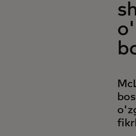
sh
o
b
McL
bos
o'z
fikr