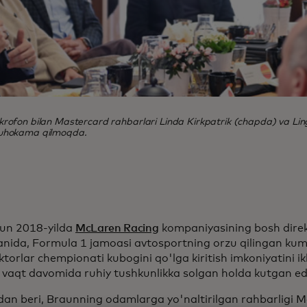
rofon bilan Mastercard rahbarlari Linda Kirkpatrik (chapda) va Lin
i muhokama qilmoqda.
un 2018-yilda
McLaren Racing
kompaniyasining bosh direkt
anida, Formula 1 jamoasi avtosportning orzu qilingan kum
torlar chempionati kubogini qo'lga kiritish imkoniyatini ikk
 vaqt davomida ruhiy tushkunlikka solgan holda kutgan ed
an beri, Braunning odamlarga yo'naltirilgan rahbarligi M