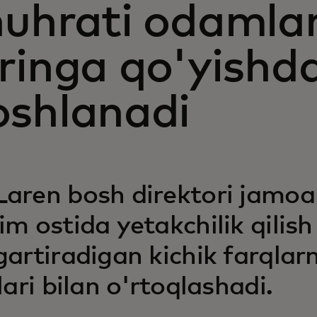
uhrati odamlarn
'ringa qo'yishd
oshlanadi
aren bosh direktori jamoan
im ostida yetakchilik qili
gartiradigan kichik farqlarn
lari bilan o'rtoqlashadi.