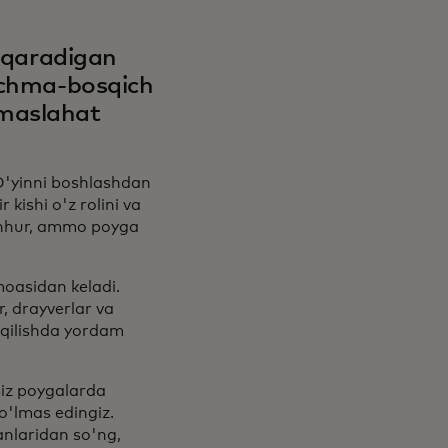
hiqaradigan
qichma-bosqich
 maslahat
O'yinni boshlashdan
kishi o'z rolini va
shhur, ammo poyga
moasidan keladi.
, drayverlar va
 qilishda yordam
siz poygalarda
o'lmas edingiz.
ganlaridan so'ng,