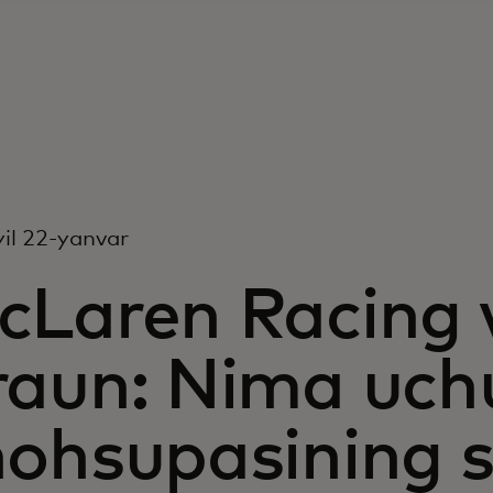
il 22-yanvar
cLaren Racing v
raun: Nima uch
hohsupasining 