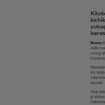
Kitob
kichi
yutuq
beras
Braun:
B
oldin ha
uning a
haydovch
Masalan
Ko'plab 
odamlar
beradi.
Gap tas
g'alaba
Odamlar 