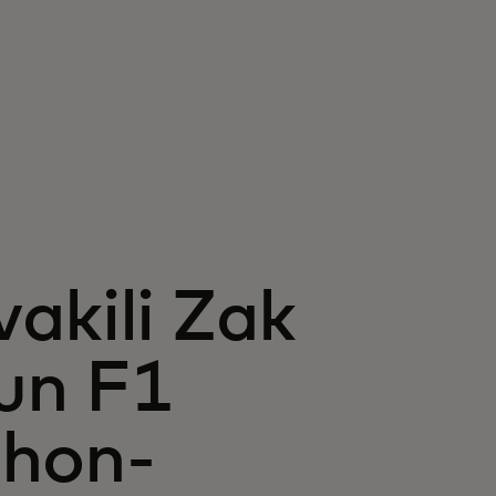
akili Zak
un F1
shon-