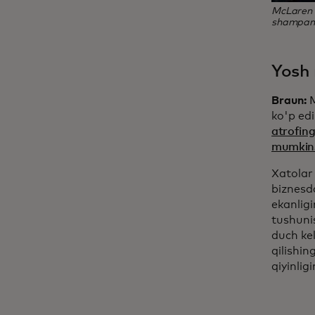
McLaren R
shampan 
Yosh 
Braun:
ko'p ed
atrofing
mumkin
Xatolar
biznesd
ekanligi
tushunis
duch kel
qilishi
qiyinli