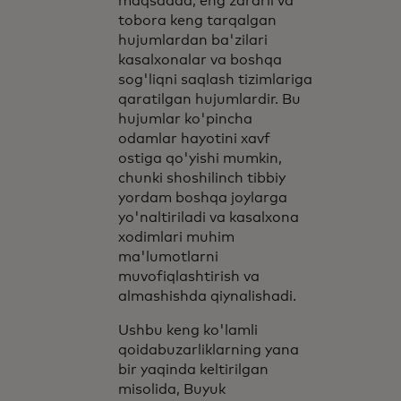
maqsadda, eng zararli va
tobora keng tarqalgan
hujumlardan ba'zilari
kasalxonalar va boshqa
sog'liqni saqlash tizimlariga
qaratilgan hujumlardir. Bu
hujumlar ko'pincha
odamlar hayotini xavf
ostiga qo'yishi mumkin,
chunki shoshilinch tibbiy
yordam boshqa joylarga
yo'naltiriladi va kasalxona
xodimlari muhim
ma'lumotlarni
muvofiqlashtirish va
almashishda qiynalishadi.
Ushbu keng ko'lamli
qoidabuzarliklarning yana
bir yaqinda keltirilgan
misolida, Buyuk