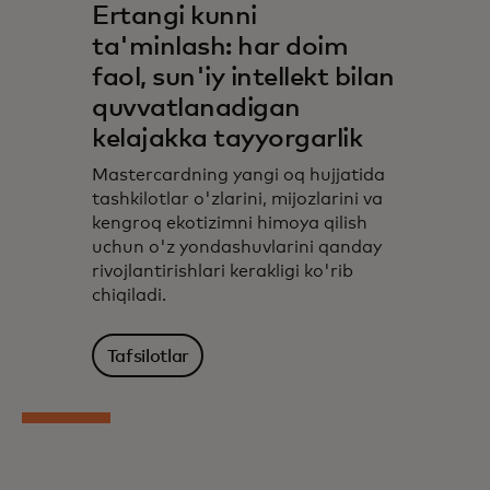
Ertangi kunni
ta'minlash: har doim
faol, sun'iy intellekt bilan
quvvatlanadigan
kelajakka tayyorgarlik
Mastercardning yangi oq hujjatida
tashkilotlar o'zlarini, mijozlarini va
kengroq ekotizimni himoya qilish
uchun o'z yondashuvlarini qanday
rivojlantirishlari kerakligi ko'rib
chiqiladi.
Tafsilotlar