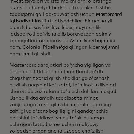
investitsiyalari va iste'molchilarni o'qitishga
ustuvor ahamiyat berishlari mumkin. Ushbu
tadqiqotni qo'llab-quvvatlash uchun
Mastercard
Iqtisodiyot Instituti
iqtisodchilari bir necha yil
oldin kiberxavfsizlik va kiberjinoyatchilik
iqtisodiyoti bo'yicha olib borayotgan doimiy
tadqiqotlarimiz doirasida Asahi kiberhujumini
ham, Colonial Pipeline’ga qilingan kiberhujumni
ham tahlil qilishdi.
Mastercard xarajatlari bo'yicha yig'ilgan va
anonimlashtirilgan ma'lumotlarni ko'rib
chiqishimiz xarid qilish shakllariga o'xshash
buzilish naqshini ko'rsatdi, ta'minot uzilishlari
sharoitida zaxiralarni to'plash dalillari mavjud.
Ushbu ikkita amaliy tadqiqot ta'minot
zanjirlariga ta'sir qiluvchi hujumlar ularning
zaifligi va o'zaro bog'liqligini qanday ochib
berishini ta'kidlaydi va bu ta'sir hujumga
uchragan bitta biznes uchun moliyaviy
yo'qotishlardan ancha uzoqqa cho'zilishi