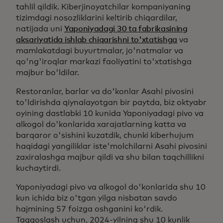
tahlil qildik. Kiberjinoyatchilar kompaniyaning
tizimdagi nosozliklarini keltirib chiqardilar,
natijada uni
Yaponiyadagi 30 ta fabrikasining
aksariyatida ishlab chiqarishni to'xtatishga
va
mamlakatdagi buyurtmalar, jo'natmalar va
qo'ng'iroqlar markazi faoliyatini to'xtatishga
majbur bo'ldilar.
Restoranlar, barlar va do'konlar Asahi pivosini
to'ldirishda qiynalayotgan bir paytda, biz oktyabr
oyining dastlabki 10 kunida Yaponiyadagi pivo va
alkogol do'konlarida xarajatlarning katta va
barqaror o'sishini kuzatdik, chunki kiberhujum
haqidagi yangiliklar iste'molchilarni Asahi pivosini
zaxiralashga majbur qildi va shu bilan taqchillikni
kuchaytirdi.
Yaponiyadagi pivo va alkogol do'konlarida shu 10
kun ichida biz o'tgan yilga nisbatan savdo
hajmining 57 foizga oshganini ko'rdik.
Taqqoslash uchun, 2024-yilning shu 10 kunlik