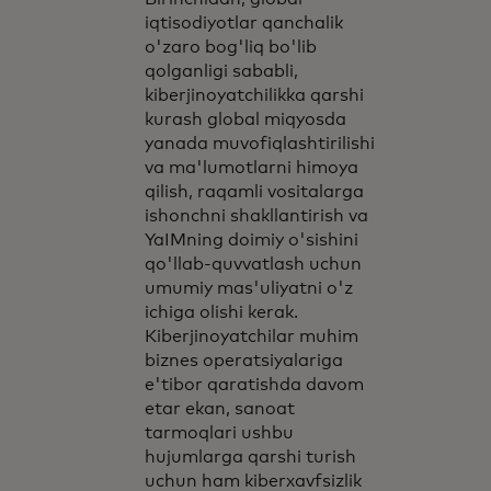
iqtisodiyotlar qanchalik
o'zaro bog'liq bo'lib
qolganligi sababli,
kiberjinoyatchilikka qarshi
kurash global miqyosda
yanada muvofiqlashtirilishi
va ma'lumotlarni himoya
qilish, raqamli vositalarga
ishonchni shakllantirish va
YaIMning doimiy o'sishini
qo'llab-quvvatlash uchun
umumiy mas'uliyatni o'z
ichiga olishi kerak.
Kiberjinoyatchilar muhim
biznes operatsiyalariga
e'tibor qaratishda davom
etar ekan, sanoat
tarmoqlari ushbu
hujumlarga qarshi turish
uchun ham kiberxavfsizlik