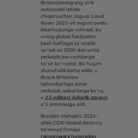
Britaniyaning eng yirik
avtomobil ishlab
chiqaruvchisi Jaguar Land
Rover 2025-yil avgust oyida
kiberhujumga uchradi, bu
uning global faoliyatini
besh haftaga to'xtatib
qo'ydi va 5000 dan ortiq
yetkazib beruvchilarga
ta'sir ko'rsatdi. Bu hujum
shunchalik katta ediki, u
Buyuk Britaniya
iqtisodiyotiga zarar
yetkazdi, xabarlarga ko'ra,
u
2,5 milliard dollarlik zararni
o'z zimmasiga oldi.
Bundan tashqari, 2024-
yilda CDK Global dasturiy
ta'minot firmasi
ransomware hujumidan