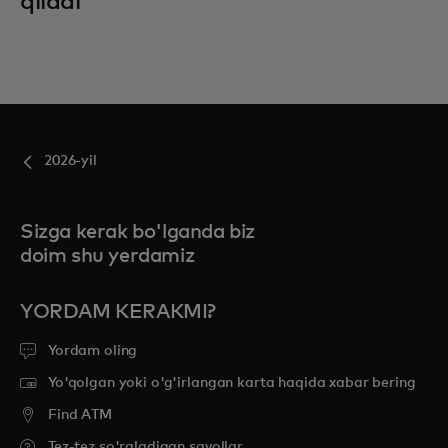
qiladi
2026-yil
Sizga kerak bo'lganda biz
doim shu yerdamiz
YORDAM KERAKMI?
Yordam oling
Yo'qolgan yoki o'g'irlangan karta haqida xabar bering
Find ATM
Tez-tez so'raladigan savollar