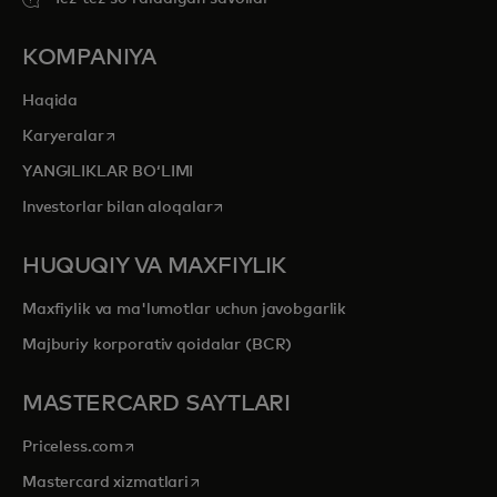
KOMPANIYA
Haqida
opens in a new tab
Karyeralar
YANGILIKLAR BOʻLIMI
opens in a new tab
Investorlar bilan aloqalar
HUQUQIY VA MAXFIYLIK
Maxfiylik va ma'lumotlar uchun javobgarlik
Majburiy korporativ qoidalar (BCR)
MASTERCARD SAYTLARI
opens in a new tab
Priceless.com
opens in a new tab
Mastercard xizmatlari