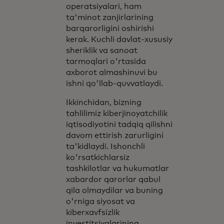
operatsiyalari, ham
ta'minot zanjirlarining
barqarorligini oshirishi
kerak. Kuchli davlat-xususiy
sheriklik va sanoat
tarmoqlari o'rtasida
axborot almashinuvi bu
ishni qo'llab-quvvatlaydi.
Ikkinchidan, bizning
tahlilimiz kiberjinoyatchilik
iqtisodiyotini tadqiq qilishni
davom ettirish zarurligini
ta'kidlaydi. Ishonchli
ko'rsatkichlarsiz
tashkilotlar va hukumatlar
xabardor qarorlar qabul
qila olmaydilar va buning
o'rniga siyosat va
kiberxavfsizlik
investitsiyalarining