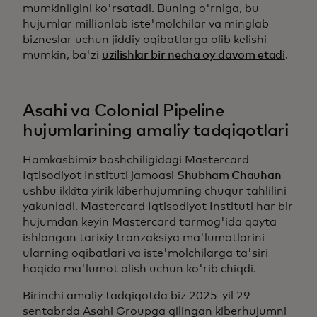
mumkinligini ko'rsatadi. Buning o'rniga, bu
hujumlar millionlab iste'molchilar va minglab
bizneslar uchun jiddiy oqibatlarga olib kelishi
mumkin, ba'zi
uzilishlar bir necha oy davom etadi
.
Asahi va Colonial Pipeline
hujumlarining amaliy tadqiqotlari
Hamkasbimiz boshchiligidagi Mastercard
Iqtisodiyot Instituti jamoasi
Shubham Chauhan
ushbu ikkita yirik kiberhujumning chuqur tahlilini
yakunladi. Mastercard Iqtisodiyot Instituti har bir
hujumdan keyin Mastercard tarmog'ida qayta
ishlangan tarixiy tranzaksiya ma'lumotlarini
ularning oqibatlari va iste'molchilarga ta'siri
haqida ma'lumot olish uchun ko'rib chiqdi.
Birinchi amaliy tadqiqotda biz 2025-yil 29-
sentabrda Asahi Groupga qilingan kiberhujumni