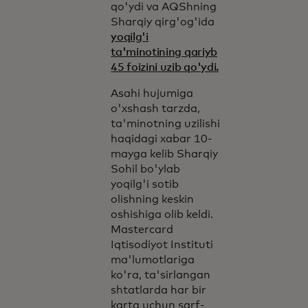
qo'ydi va AQShning
Sharqiy qirg'og'ida
yoqilg'i
ta'minotining qariyb
45 foizini uzib qo'ydi.
Asahi hujumiga
o'xshash tarzda,
ta'minotning uzilishi
haqidagi xabar 10-
mayga kelib Sharqiy
Sohil bo'ylab
yoqilg'i sotib
olishning keskin
oshishiga olib keldi.
Mastercard
Iqtisodiyot Instituti
ma'lumotlariga
ko'ra, ta'sirlangan
shtatlarda har bir
karta uchun sarf-