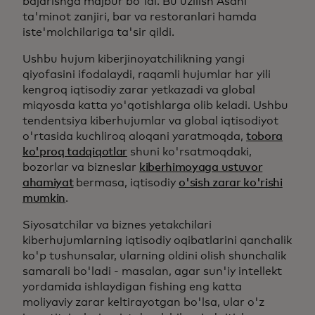
bajarishga majbur bo'ldi. Bu uzilish Asahi
ta'minot zanjiri, bar va restoranlari hamda
iste'molchilariga ta'sir qildi.
Ushbu hujum kiberjinoyatchilikning yangi
qiyofasini ifodalaydi, raqamli hujumlar har yili
kengroq iqtisodiy zarar yetkazadi va global
miqyosda katta yo'qotishlarga olib keladi. Ushbu
tendentsiya kiberhujumlar va global iqtisodiyot
o'rtasida kuchliroq aloqani yaratmoqda,
tobora
ko'proq tadqiqotlar
shuni ko'rsatmoqdaki,
bozorlar va bizneslar
kiberhimoyaga ustuvor
ahamiyat
bermasa, iqtisodiy
o'sish zarar ko'rishi
mumkin
.
Siyosatchilar va biznes yetakchilari
kiberhujumlarning iqtisodiy oqibatlarini qanchalik
ko'p tushunsalar, ularning oldini olish shunchalik
samarali bo'ladi - masalan, agar sun'iy intellekt
yordamida ishlaydigan fishing eng katta
moliyaviy zarar keltirayotgan bo'lsa, ular o'z