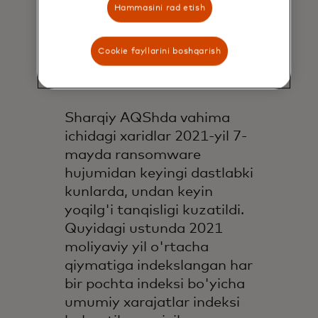
quvur liniyasi
Hammasini rad etish
kiberhujumlari
Cookie fayllarini boshqarish
xronologiyasi
Sharqiy AQShda vahima
ichidagi xaridlar 2021-yil 7-
mayda ransomware
hujumidan keyingi dastlabki
kunlarda, undan keyin
yoqilg'i tanqisligi kuzatildi.
Quyidagi ustunda 2021
moliyaviy yil o'rtacha
qiymatiga indekslangan har
bir pochta indeksi bo'yicha
umumiy xarajatlar indeksi