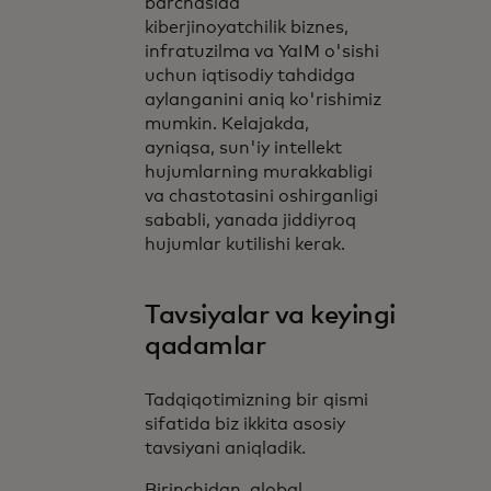
barchasida
kiberjinoyatchilik biznes,
infratuzilma va YaIM o'sishi
uchun iqtisodiy tahdidga
aylanganini aniq ko'rishimiz
mumkin. Kelajakda,
ayniqsa, sun'iy intellekt
hujumlarning murakkabligi
va chastotasini oshirganligi
sababli, yanada jiddiyroq
hujumlar kutilishi kerak.
Tavsiyalar va keyingi
qadamlar
Tadqiqotimizning bir qismi
sifatida biz ikkita asosiy
tavsiyani aniqladik.
Birinchidan, global