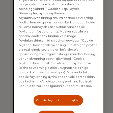
bizning tadqiqotimiz
maqsadida cookie fayllarini va shu kabi
ta'sirlangan
texnologiyalarni ("Cookies") qo‘llaymiz.
shtatlarda yoqilg'i
Shuningdek, ayrim saytlarimizda
taqchilligi keng
foydalanuvchilarning shu va boshqa saytlardagi
faolligi hamda qiziqishlaridan kelib chiqqan holda
tarqalganligini
reklama namoyish etish uchun ham cookie
aniqladi, bu
fayllaridan foydalanamiz. Mazkur saytda biz
ta'minotdagi
qanday cookie fayllaridan va nimaga
uzilishlar va
foydalanishimizni bilish uchun quyidagi "Cookie
talabning ortishi
fayllarini boshqarish"ni bosing. Siz istalgan paytda
o‘z roziligingiz sozlamalari bo‘yicha o‘z
tufayli yuzaga keldi
qarashlaringizni o‘zgartirishingiz mumkin; buning
va ikki kundan keyin
uchun ekranning pastki qismidagi "Cookie
ta'minot
fayllarini boshqarish" vositasidan foydalanasiz
normallashdi.
(o‘sha saytlarning o‘zida u tugmacha o‘rniga
havola ko‘rinishida aks etgan). Mazkur holat
cookie fayllarining ayrimlaridan yoki barchasidan
voz kechishni o‘z ichiga oladi; saytning faoliyati
uchun o‘ta zarur bo‘lganlari bundan mustasno.
Mustamlaka
Cookie fayllarini qabul qilish