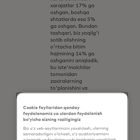
xarajatlar 17% ga
oshgan, boshqa
shtatlarda esa 5%
ga oshgan. Bundan
tashqari, biz yoqilg'i
sotib olishning
o'rtacha bitim
hajmining 14% ga
oshganini aniqladik,
bu iste'molchilar
tomonidan
zaxiralarning
to'planishini va
ortib borayotgan
talab sharoitida
Cookie fayllaridan qanday
narxlarning keskin
foydalanamiz va ulardan foydalanish
oshishini aks
bo‘yicha sizning roziligingiz
ettiradi.
Biz o‘z veb-saytlarimizni yaxshilash, ularning
12-mayga kelib,
samaradorligini o‘lchash, o‘z auditoriyamizni
o‘rganish va foydalanuvchi tajribasini yaxshilash