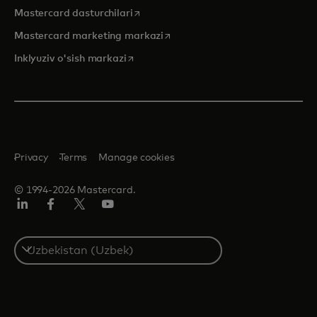
opens in a new tab
Mastercard dasturchilari
opens in a new tab
Mastercard marketing markazi
opens in a new tab
Inklyuziv o'sish markazi
Privacy
Terms
Manage cookies
© 1994-2026 Mastercard.
LinkedIn
Facebook
Twitter/X
YouTube
Select
a
country