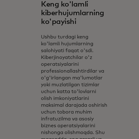
Keng ko'lamli
kiberhujumlarning
ko'payishi
Ushbu turdagi keng
ko'lamli hujumlarning
salohiyati faqat o'sdi.
Kiberjinoyatchilar o'z
operatsiyalarini
professionallashtirdilar va
o'g'irlangan ma'lumotlar
yoki muzlatilgan tizimlar
uchun katta to'lovlarni
olish imkoniyatlarini
maksimal darajada oshirish
uchun tobora muhim
infratuzilma va asosiy
biznes operatsiyalarini
nishonga olishmoqda. Shu