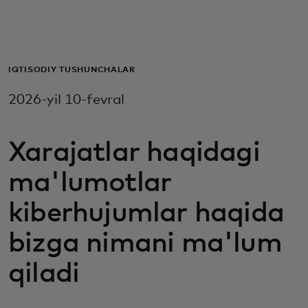
Siz uchun
Biznes uchun
IQTISODIY TUSHUNCHALAR
2026-yil 10-fevral
Butun dunyo uchun
Xarajatlar haqidagi
Innovatorlar uchun
ma'lumotlar
Yangiliklar va trendlar
kiberhujumlar haqida
bizga nimani ma'lum
qiladi