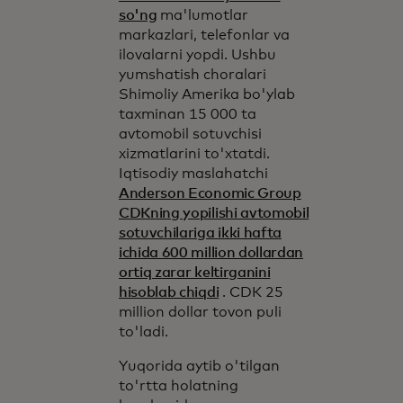
so'ng
ma'lumotlar
markazlari, telefonlar va
ilovalarni yopdi. Ushbu
yumshatish choralari
Shimoliy Amerika bo'ylab
taxminan 15 000 ta
avtomobil sotuvchisi
xizmatlarini to'xtatdi.
Iqtisodiy maslahatchi
Anderson Economic Group
CDKning yopilishi avtomobil
sotuvchilariga ikki hafta
ichida 600 million dollardan
ortiq zarar keltirganini
hisoblab chiqdi
. CDK 25
million dollar tovon puli
to'ladi.
Yuqorida aytib o'tilgan
to'rtta holatning