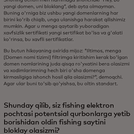
yangi domen, uni bloklang”, deb ayta olmayman.
Buning o'rniga biz ushbu yangi domenlarning har
birini ko'rib chiqib, unga ulanishga harakat qilishimiz
mumkin. Agar u menga qaytarib yuboradigan
xavfsizlik sertifikati yangi sertifikat bo'lsa va g'alati
ko'rinsa, bu xavfli sertifikatlar.
Bu butun hikoyaning oxirida mijoz: "Iltimos, menga
[Domen nomi tizimi] filtrimga kiritishim kerak bo'lgan
domen nomlarining juda qisqa ro'yxatini bera olasizmi
va xodimlarimning hech biri o'sha domenga
kirmasligiga ishonch hosil qila olasizmi?", demoqchi.
Agar ular buni to'sib qo'yishsa, bu oltin standart.
Shunday qilib, siz fishing elektron
pochtasi potentsial qurbonlarga yetib
borishidan oldin fishing saytini
bloklay olasizmi?