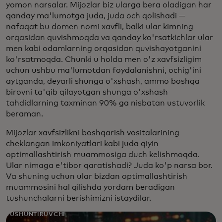
yomon narsalar. Mijozlar biz ularga bera oladigan har
qanday ma'lumotga juda, juda och qolishadi —
nafaqat bu domen nomi xavfli, balki ular kimning
orqasidan quvishmoqda va qanday ko'rsatkichlar ular
men kabi odamlarning orqasidan quvishayotganini
ko'rsatmoqda. Chunki u holda men o'z xavfsizligim
uchun ushbu ma'lumotdan foydalanishni, ochig'ini
aytganda, deyarli shunga o'xshash, ammo boshqa
birovni ta'qib qilayotgan shunga o'xshash
tahdidlarning taxminan 90% ga nisbatan ustuvorlik
beraman.
Mijozlar xavfsizlikni boshqarish vositalarining
cheklangan imkoniyatlari kabi juda qiyin
optimallashtirish muammosiga duch kelishmoqda.
Ular nimaga e'tibor qaratishadi? Juda ko'p narsa bor.
Va shuning uchun ular bizdan optimallashtirish
muammosini hal qilishda yordam beradigan
tushunchalarni berishimizni istaydilar.
TUSHUNTIRUVCHI