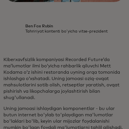
Ben Fox Rubin
Tahririyat kontenti bo'yicha vitse-prezident
Kiberxavfsizlik kompaniyasi Recorded Future’da
ma’lumotlar ilmi bo‘yicha rahbarlik qiluvchi Mett
Kodama o‘z ishini restoranda uyning orqa tomonida
ishlashga o‘xshatadi. Uning jamoasi oziq-ovqat
mahsulotlarini sotib olish, retseptlar yaratish, ovqat
pishirish va likopchalarga joylashtirish bilan
shug'ullanadi.
Uning jamoasi ishlaydigan komponentlar - bu ular
butun internet bo'ylab to'playdigan ma'lumotlar
bo'laklari bo'lib, keyin ular mijozlar foydalanishi
mumkin bo'lgan foydali ma'lumotlarni tahlil qilishadi.