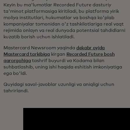
Keyin bu ma'lumotlar Recorded Future dasturiy
ta'minot platformasiga kiritiladi, bu platforma yirik
moliya institutlari, hukumatlar va boshqa ko'plab
kompaniyalar tomonidan o'z tashkilotlariga real vaqt
rejimida onlayn va real dunyoda potentsial tahdidlarni
kuzatib borish uchun ishlatiladi.
Mastercard Newsroom yaqinda
dekabr oyida
Mastercard tarkibiga
kirgan
Recorded Future bosh
qarorgohiga
tashrif buyurdi va Kodama bilan
suhbatlashib, uning ishi haqida eshitish imkoniyatiga
ega bo'ldi.
Quyidagi savol-javoblar uzunligi va aniqligi uchun
tahrirlandi.