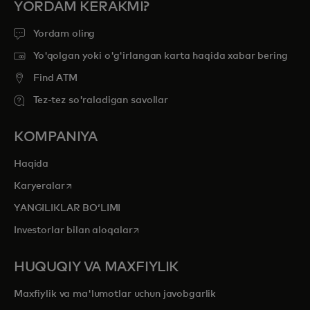
YORDAM KERAKMI?
Yordam oling
Yo'qolgan yoki o'g'irlangan karta haqida xabar bering
Find ATM
Tez-tez so'raladigan savollar
KOMPANIYA
Haqida
opens in a new tab
Karyeralar
YANGILIKLAR BOʻLIMI
opens in a new tab
Investorlar bilan aloqalar
HUQUQIY VA MAXFIYLIK
Maxfiylik va ma'lumotlar uchun javobgarlik