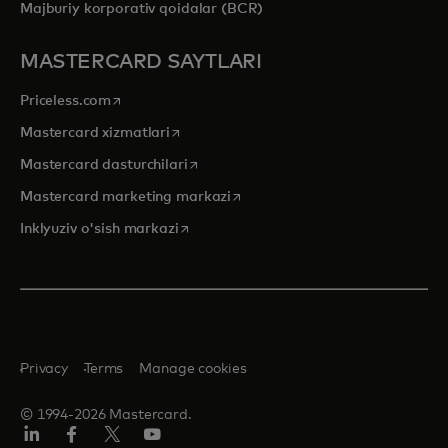
Majburiy korporativ qoidalar (BCR)
MASTERCARD SAYTLARI
opens in a new tab
Priceless.com
opens in a new tab
Mastercard xizmatlari
opens in a new tab
Mastercard dasturchilari
opens in a new tab
Mastercard marketing markazi
opens in a new tab
Inklyuziv o'sish markazi
Privacy
Terms
Manage cookies
© 1994-2026 Mastercard.