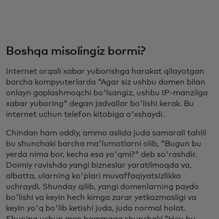
Boshqa misolingiz bormi?
Internet orqali xabar yuborishga harakat qilayotgan
barcha kompyuterlarda "Agar siz ushbu domen bilan
onlayn gaplashmoqchi bo'lsangiz, ushbu IP-manzilga
xabar yuboring" degan jadvallar bo'lishi kerak. Bu
internet uchun telefon kitobiga o'xshaydi.
Chindan ham oddiy, ammo aslida juda samarali tahlil
bu shunchaki barcha ma'lumotlarni olib, "Bugun bu
yerda nima bor, kecha esa yo'qmi?" deb so'rashdir.
Doimiy ravishda yangi bizneslar yaratilmoqda va,
albatta, ularning ko'plari muvaffaqiyatsizlikka
uchraydi. Shunday qilib, yangi domenlarning paydo
bo'lishi va keyin hech kimga zarar yetkazmasligi va
keyin yo'q bo'lib ketishi juda, juda normal holat.
Shuning uchun men hammaga shunchaki “Hey, bu