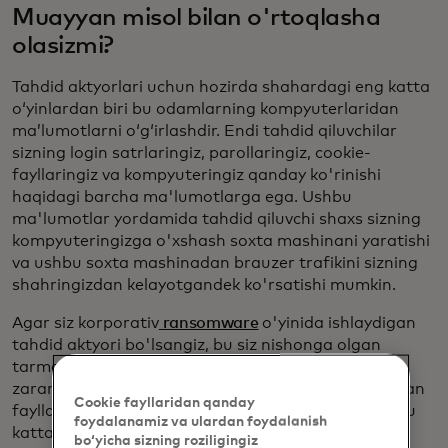
Muayyan misol bilan o'rtoqlasha
olasizmi?
Tahdid aktyorlari uchun hozirda shahardagi eng katta
oʻyinlardan biri bu odamlarning kompyuterlaridan
maʼlumotlarni oʻgʻirlashdir. Endi tahdid qiluvchilar
sizning login satrlaringiz, parollaringiz, cookie-
fayllaringiz va kompyuteringiz qanday ko'rinishi
haqidagi barcha ma'lumotlarga ega. Ushbu
ma'lumotlar yordamida tahdid qiluvchi shaxs sizning
kompyuteringizga o'xshash soxta mashinani yaratishi
va ushbu soxta mashinadan brauzer trafikini sizning
shahringizdan kelayotgandek ko'rsatishi mumkin.
Agar siz korporativ
ransomware
o'yinida ishlaydigan
tahdid aktyori bo'lsangiz, bu siz nishonga olgan
tarmoqqa kirish uchun ajoyib ma'lumotdir. Bu kabi
zararlangan kompyuterlardan sotuvga qo'yilayotgan
Cookie fayllaridan qanday
fayllar soni aql bovar qilmaydigan darajada ko'p. Bu
foydalanamiz va ulardan foydalanish
katta biznes.
bo‘yicha sizning roziligingiz