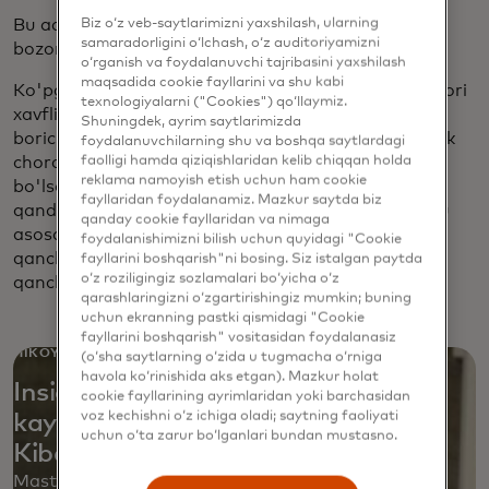
Bu aqldan ozgan, aqldan ozgan dunyo. Bu xuddi bit
Biz o‘z veb-saytlarimizni yaxshilash, ularning
samaradorligini o‘lchash, o‘z auditoriyamizni
bozoriga o'xshaydi.
o‘rganish va foydalanuvchi tajribasini yaxshilash
maqsadida cookie fayllarini va shu kabi
Ko'pgina mijozlar uchun eng muhimi, VPN kabi yuqori
texnologiyalarni ("Cookies") qo‘llaymiz.
xavfli kirish ma'lumotlari oshkor bo'lganligini iloji
Shuningdek, ayrim saytlarimizda
boricha tezroq bilib olishlari. Ular juda aniq xavfsizlik
foydalanuvchilarning shu va boshqa saytlardagi
choralarini ko'rishlari mumkin. Agar kirish sessiyasi
faolligi hamda qiziqishlaridan kelib chiqqan holda
reklama namoyish etish uchun ham cookie
bo'lsa, uni o'chirib qo'ying. Hozirda o'sha loginda
fayllaridan foydalanamiz. Mazkur saytda biz
qanday parol bo'lsa, uni qayta o'rnating. Chunki bu
qanday cookie fayllaridan va nimaga
asosan poyga: tahdid qiluvchilar bu ma'lumotdan
foydalanishimizni bilish uchun quyidagi "Cookie
qanchalik tez foydalanishadi va himoyachilar uni
fayllarini boshqarish"ni bosing. Siz istalgan paytda
o‘z roziligingiz sozlamalari bo‘yicha o‘z
qanchalik tez bilib, tuzatishlari mumkin.
qarashlaringizni o‘zgartirishingiz mumkin; buning
uchun ekranning pastki qismidagi "Cookie
fayllarini boshqarish" vositasidan foydalanasiz
HIKOYA
(o‘sha saytlarning o‘zida u tugmacha o‘rniga
havola ko‘rinishida aks etgan). Mazkur holat
Inside Recorded Future: startaplar
cookie fayllarining ayrimlaridan yoki barchasidan
voz kechishni o‘z ichiga oladi; saytning faoliyati
kayfiyati, klassik rok va
uchun o‘ta zarur bo‘lganlari bundan mustasno.
Kiberxavfsizlikning kelajagi
Mastercard Newsroom ushbu tahdidlarni razvedka