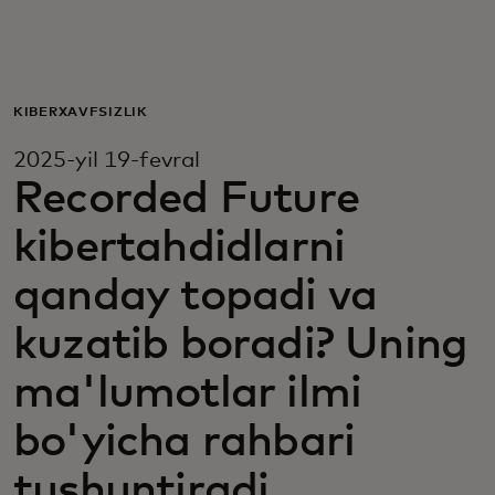
Siz uchun
Biznes uchun
KIBERXAVFSIZLIK
2025-yil 19-fevral
Butun dunyo uchun
Recorded Future
kibertahdidlarni
Innovatorlar uchun
qanday topadi va
Yangiliklar va trendlar
kuzatib boradi? Uning
ma'lumotlar ilmi
bo'yicha rahbari
tushuntiradi.