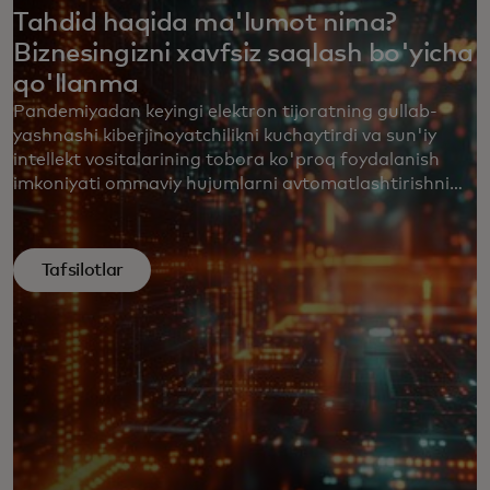
Tahdid haqida ma'lumot nima?
Biznesingizni xavfsiz saqlash bo'yicha
qo'llanma
Pandemiyadan keyingi elektron tijoratning gullab-
yashnashi kiberjinoyatchilikni kuchaytirdi va sun'iy
intellekt vositalarining tobora ko'proq foydalanish
imkoniyati ommaviy hujumlarni avtomatlashtirishni
osonlashtirdi. Kiberxavfsizlikning nisbatan yangi
sohasi, tahdidlarni aniqlash deb ataladi, yangi paydo
bo'layotgan xavflarga ular zarar yetkazmasdan oldin
Tafsilotlar
qarshilik ko'rsatmoqda.