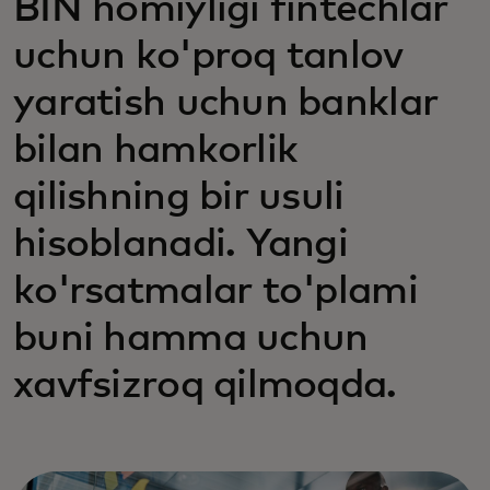
BIN homiyligi fintechlar
uchun ko'proq tanlov
yaratish uchun banklar
bilan hamkorlik
qilishning bir usuli
hisoblanadi. Yangi
ko'rsatmalar to'plami
buni hamma uchun
xavfsizroq qilmoqda.