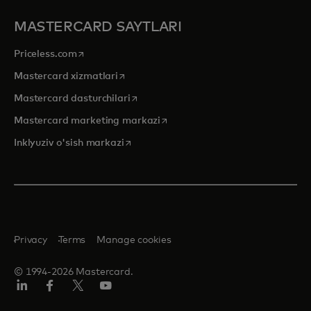
MASTERCARD SAYTLARI
opens in a new tab
Priceless.com
opens in a new tab
Mastercard xizmatlari
opens in a new tab
Mastercard dasturchilari
opens in a new tab
Mastercard marketing markazi
opens in a new tab
Inklyuziv o'sish markazi
Privacy
Terms
Manage cookies
© 1994-2026 Mastercard.
LinkedIn
Facebook
Twitter/X
YouTube