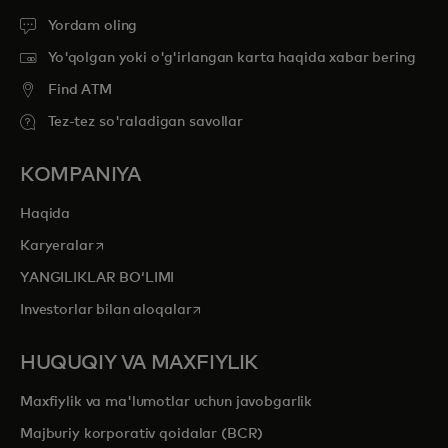
Yordam oling
Yo'qolgan yoki o'g'irlangan karta haqida xabar bering
Find ATM
Tez-tez so'raladigan savollar
KOMPANIYA
Haqida
opens in a new tab
Karyeralar
YANGILIKLAR BOʻLIMI
opens in a new tab
Investorlar bilan aloqalar
HUQUQIY VA MAXFIYLIK
Maxfiylik va ma'lumotlar uchun javobgarlik
Majburiy korporativ qoidalar (BCR)