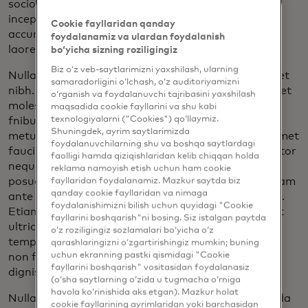
sociosqu ad litora moment per conubia nostra, per
inceptos himenaeos. Vivamus aliquet vestibulum
Cookie fayllaridan qanday
accumsan. Praesent vestibulum quam id sodales
foydalanamiz va ulardan foydalanish
laoreet. Suspendisse a blandit augue.
bo‘yicha sizning roziligingiz
Biz o‘z veb-saytlarimizni yaxshilash, ularning
Nulla facilisis elit a dui maximus bibendum vitae eget
samaradorligini o‘lchash, o‘z auditoriyamizni
nibh. Fusce non rhoncus sapien. Cras rutrum, ex eget
o‘rganish va foydalanuvchi tajribasini yaxshilash
molestie malesuada, leo ligula hendrerit eros, non-
maqsadida cookie fayllarini va shu kabi
texnologiyalarni ("Cookies") qo‘llaymiz.
fnibus metus lectus va nunc. Fusce euismod velit
Shuningdek, ayrim saytlarimizda
metus, in luctus sapien condimentum eu. Duis sit amet
foydalanuvchilarning shu va boshqa saytlardagi
faucibus lacus, ut consectetur lacus. Sed sed porttitor
faolligi hamda qiziqishlaridan kelib chiqqan holda
neque. Pellentesque placerat, lacus va semper
reklama namoyish etish uchun ham cookie
posuere, dolor sem pharetra dolor, eget ultrices quam
fayllaridan foydalanamiz. Mazkur saytda biz
qanday cookie fayllaridan va nimaga
ante id Tortor. Cras consectetur blandit elementum.
foydalanishimizni bilish uchun quyidagi "Cookie
Etiam aliquam diam va diam mollis, eu vehicula velit
fayllarini boshqarish"ni bosing. Siz istalgan paytda
ultricies. Praesent in vestibulum nisl. Curabitur eu
o‘z roziligingiz sozlamalari bo‘yicha o‘z
tempor dui, ornare laoreet est. Mauris aliquet nibh
qarashlaringizni o‘zgartirishingiz mumkin; buning
uchun ekranning pastki qismidagi "Cookie
non faucibus varius. Duis a dignissim eros, eu
fayllarini boshqarish" vositasidan foydalanasiz
dignissim augue.
(o‘sha saytlarning o‘zida u tugmacha o‘rniga
havola ko‘rinishida aks etgan). Mazkur holat
Nulla dignissim neque sed urna finibus, in malesuada
cookie fayllarining ayrimlaridan yoki barchasidan