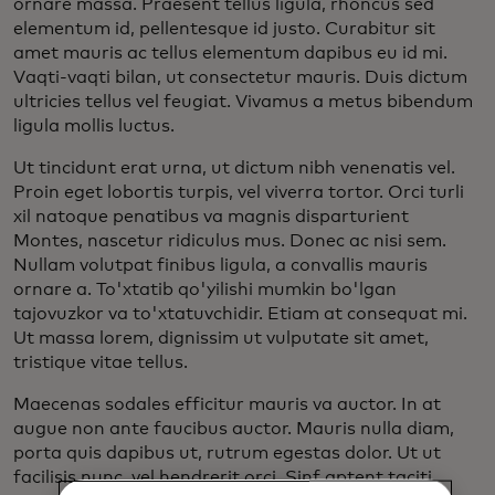
ornare massa. Praesent tellus ligula, rhoncus sed
elementum id, pellentesque id justo. Curabitur sit
amet mauris ac tellus elementum dapibus eu id mi.
Vaqti-vaqti bilan, ut consectetur mauris. Duis dictum
ultricies tellus vel feugiat. Vivamus a metus bibendum
ligula mollis luctus.
Ut tincidunt erat urna, ut dictum nibh venenatis vel.
Proin eget lobortis turpis, vel viverra tortor. Orci turli
xil natoque penatibus va magnis disparturient
Montes, nascetur ridiculus mus. Donec ac nisi sem.
Nullam volutpat finibus ligula, a convallis mauris
ornare a. To'xtatib qo'yilishi mumkin bo'lgan
tajovuzkor va to'xtatuvchidir. Etiam at consequat mi.
Ut massa lorem, dignissim ut vulputate sit amet,
tristique vitae tellus.
Maecenas sodales efficitur mauris va auctor. In at
augue non ante faucibus auctor. Mauris nulla diam,
porta quis dapibus ut, rutrum egestas dolor. Ut ut
facilisis nunc, vel hendrerit orci. Sinf aptent taciti