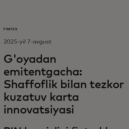
Siz uchun
Biznes uchun
FINTEX
2025-yil 7-avgust
Butun dunyo uchun
G'oyadan
Innovatorlar uchun
emitentgacha:
Shaffoflik bilan tezkor
Yangiliklar va trendlar
kuzatuv karta
innovatsiyasi