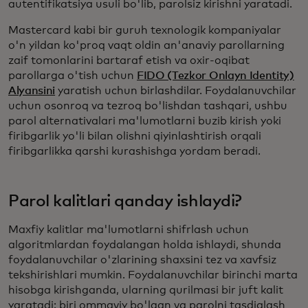
autentifikatsiya usuli bo'lib, parolsiz kirishni yaratadi.
Mastercard kabi bir guruh texnologik kompaniyalar
o'n yildan ko'proq vaqt oldin an'anaviy parollarning
zaif tomonlarini bartaraf etish va oxir-oqibat
parollarga o'tish uchun
FIDO (Tezkor Onlayn Identity)
Alyansini
yaratish uchun birlashdilar. Foydalanuvchilar
uchun osonroq va tezroq bo'lishdan tashqari, ushbu
parol alternativalari ma'lumotlarni buzib kirish yoki
firibgarlik yo'li bilan olishni qiyinlashtirish orqali
firibgarlikka qarshi kurashishga yordam beradi.
Parol kalitlari qanday ishlaydi?
Maxfiy kalitlar ma'lumotlarni shifrlash uchun
algoritmlardan foydalangan holda ishlaydi, shunda
foydalanuvchilar o'zlarining shaxsini tez va xavfsiz
tekshirishlari mumkin. Foydalanuvchilar birinchi marta
hisobga kirishganda, ularning qurilmasi bir juft kalit
yaratadi: biri ommaviy bo'lgan va parolni tasdiqlash