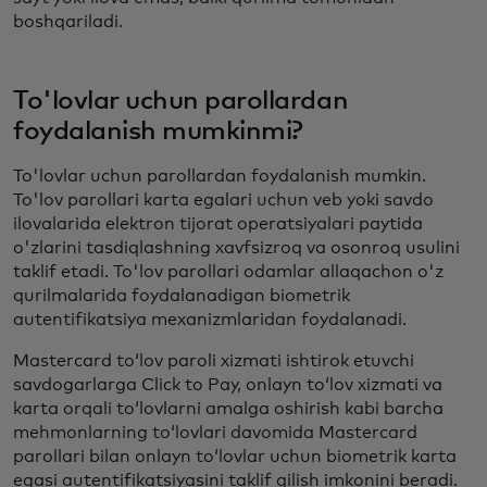
boshqariladi.
To'lovlar uchun parollardan
foydalanish mumkinmi?
To'lovlar uchun parollardan foydalanish mumkin.
To'lov parollari karta egalari uchun veb yoki savdo
ilovalarida elektron tijorat operatsiyalari paytida
o'zlarini tasdiqlashning xavfsizroq va osonroq usulini
taklif etadi. To'lov parollari odamlar allaqachon o'z
qurilmalarida foydalanadigan biometrik
autentifikatsiya mexanizmlaridan foydalanadi.
Mastercard toʻlov paroli xizmati ishtirok etuvchi
savdogarlarga Click to Pay, onlayn toʻlov xizmati va
karta orqali toʻlovlarni amalga oshirish kabi barcha
mehmonlarning toʻlovlari davomida Mastercard
parollari bilan onlayn toʻlovlar uchun biometrik karta
egasi autentifikatsiyasini taklif qilish imkonini beradi.