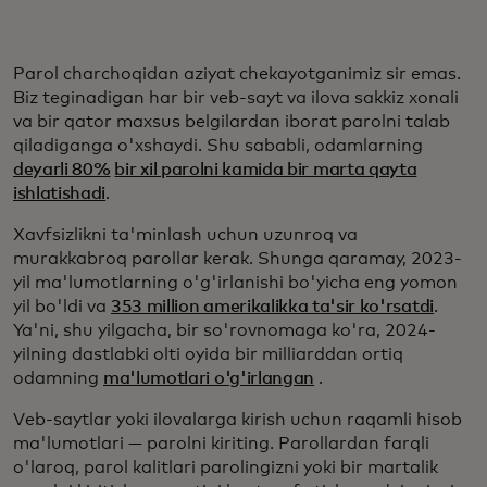
Parol charchoqidan aziyat chekayotganimiz sir emas.
Biz teginadigan har bir veb-sayt va ilova sakkiz xonali
va bir qator maxsus belgilardan iborat parolni talab
qiladiganga o'xshaydi. Shu sababli, odamlarning
deyarli 80%
bir xil parolni kamida bir marta qayta
ishlatishadi
.
Xavfsizlikni ta'minlash uchun uzunroq va
murakkabroq parollar kerak. Shunga qaramay, 2023-
yil ma'lumotlarning o'g'irlanishi bo'yicha eng yomon
yil bo'ldi va
353 million amerikalikka ta'sir ko'rsatdi
.
Ya'ni, shu yilgacha, bir so'rovnomaga ko'ra, 2024-
yilning dastlabki olti oyida bir milliarddan ortiq
odamning
ma'lumotlari o'g'irlangan
.
Veb-saytlar yoki ilovalarga kirish uchun raqamli hisob
ma'lumotlari — parolni kiriting. Parollardan farqli
o'laroq, parol kalitlari parolingizni yoki bir martalik