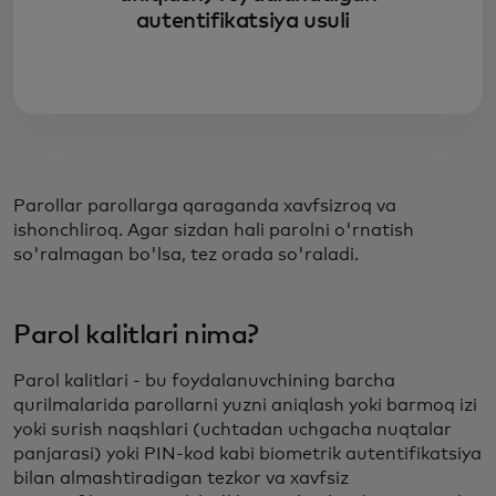
autentifikatsiya usuli
Parollar parollarga qaraganda xavfsizroq va
ishonchliroq. Agar sizdan hali parolni o'rnatish
so'ralmagan bo'lsa, tez orada so'raladi.
Parol kalitlari nima?
Parol kalitlari - bu foydalanuvchining barcha
qurilmalarida parollarni yuzni aniqlash yoki barmoq izi
yoki surish naqshlari (uchtadan uchgacha nuqtalar
panjarasi) yoki PIN-kod kabi biometrik autentifikatsiya
bilan almashtiradigan tezkor va xavfsiz