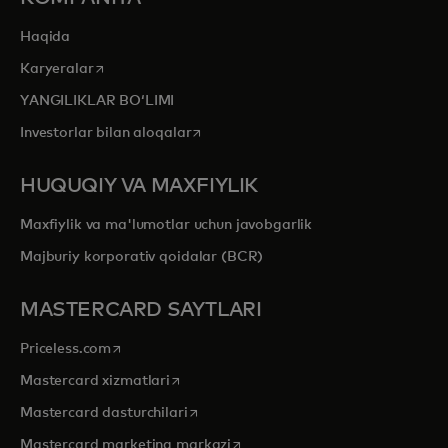
Haqida
opens in a new tab
Karyeralar
YANGILIKLAR BOʻLIMI
opens in a new tab
Investorlar bilan aloqalar
HUQUQIY VA MAXFIYLIK
Maxfiylik va ma'lumotlar uchun javobgarlik
Majburiy korporativ qoidalar (BCR)
MASTERCARD SAYTLARI
opens in a new tab
Priceless.com
opens in a new tab
Mastercard xizmatlari
opens in a new tab
Mastercard dasturchilari
opens in a new tab
Mastercard marketing markazi