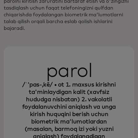
parolni kiritish zaruratini bartaraf etish va o'zingizni
tasdiqlash uchun faqat telefoningizni qulfdan
chiqarishda foydalangan biometrik ma'lumotlarni
talab qilish orqali barcha eslab qolish ishlarini
bajaradi.
parol
/ˈ'pas-,kē/ • ot
1. maxsus kirishni
ta'minlaydigan kalit (xavfsiz
hududga nisbatan)
2. vakolatli
foydalanuvchini aniqlash va unga
kirish huquqini berish uchun
biometrik ma'lumotlardan
(masalan, barmoq izi yoki yuzni
aniqlash) foydalanadigan