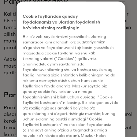
Parollar xavfsizmi?
Kalitlar xavfsiz, chunki ular veb-saytga va ma'lum bir
Cookie fayllaridan qanday
hisobga bog'langan va faqat qonuniy foydalanuvchi
foydalanamiz va ulardan foydalanish
tomonidan qulfdan chiqarilishi mumkin. Ularni taxmin
bo‘yicha sizning roziligingiz
qilish, buzib kirish yoki
klaviatura yorlig'ini ochish
Biz o‘z veb-saytlarimizni yaxshilash, ularning
mumkin emas va foydalanuvchilarni firibgar saytga
samaradorligini o‘lchash, o‘z auditoriyamizni
parol kiritishga aldab bo'lmaydi.
o‘rganish va foydalanuvchi tajribasini yaxshilash
maqsadida cookie fayllarini va shu kabi
Asosan, parollar siz tanlagan autentifikatsiya usuli,
texnologiyalarni ("Cookies") qo‘llaymiz.
Shuningdek, ayrim saytlarimizda
masalan, barmoq izi yoki yuzni aniqlash orqali
foydalanuvchilarning shu va boshqa saytlardagi
qurilmangiz egasi ekanligingizni tasdiqlaydi.
faolligi hamda qiziqishlaridan kelib chiqqan holda
reklama namoyish etish uchun ham cookie
fayllaridan foydalanamiz. Mazkur saytda biz
qanday cookie fayllaridan va nimaga
Parollar parollarni almashtiradimi?
foydalanishimizni bilish uchun quyidagi "Cookie
fayllarini boshqarish"ni bosing. Siz istalgan paytda
Parollar o'rniga parollar ishlatiladi. Oxir-oqibat,
o‘z roziligingiz sozlamalari bo‘yicha o‘z
aksariyat veb-saytlar yoki ilovalarga kirish uchun parol
qarashlaringizni o‘zgartirishingiz mumkin; buning
uchun ekranning pastki qismidagi "Cookie
kerak bo'ladi. Apple, Amazon va Mastercard kabi
fayllarini boshqarish" vositasidan foydalanasiz
texnologiya kompaniyalari allaqachon parollarni afzal
(o‘sha saytlarning o‘zida u tugmacha o‘rniga
ko'rishadi, chunki ular nafaqat xavfsizroq, balki
havola ko‘rinishida aks etgan). Mazkur holat