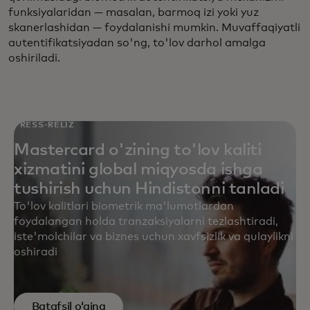
funksiyalaridan — masalan, barmoq izi yoki yuz
skanerlashidan — foydalanishi mumkin. Muvaffaqiyatli
autentifikatsiyadan so'ng, to'lov darhol amalga
oshiriladi.
PRESS-RELIZ
Mastercard o'zining to'lov kaliti
xizmatini global miqyosda ishga
tushirish uchun Hindistonni tanladi
To'lov kalitlari biometrik ma'lumotlardan
foydalangan holda tranzaksiyalarni tezlashtiradi,
iste'molchilar va biznes uchun xavfsizlik va qulaylikni
oshiradi
Batafsil oʻqing