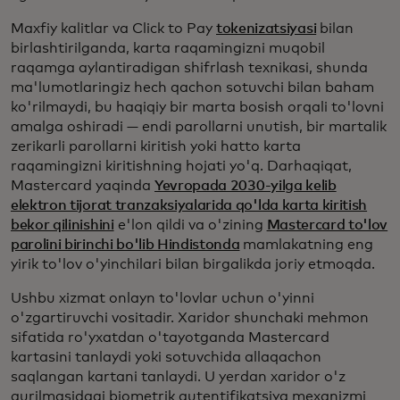
Maxfiy kalitlar va Click to Pay
tokenizatsiyasi
bilan
birlashtirilganda, karta raqamingizni muqobil
raqamga aylantiradigan shifrlash texnikasi, shunda
ma'lumotlaringiz hech qachon sotuvchi bilan baham
ko'rilmaydi, bu haqiqiy bir marta bosish orqali to'lovni
amalga oshiradi — endi parollarni unutish, bir martalik
zerikarli parollarni kiritish yoki hatto karta
raqamingizni kiritishning hojati yo'q. Darhaqiqat,
Mastercard yaqinda
Yevropada 2030-yilga kelib
elektron tijorat tranzaksiyalarida qo'lda karta kiritish
bekor qilinishini
e'lon qildi va o'zining
Mastercard to'lov
parolini birinchi bo'lib Hindistonda
mamlakatning eng
yirik to'lov o'yinchilari bilan birgalikda joriy etmoqda.
Ushbu xizmat onlayn to'lovlar uchun o'yinni
o'zgartiruvchi vositadir. Xaridor shunchaki mehmon
sifatida ro'yxatdan o'tayotganda Mastercard
kartasini tanlaydi yoki sotuvchida allaqachon
saqlangan kartani tanlaydi. U yerdan xaridor o'z
qurilmasidagi biometrik autentifikatsiya mexanizmi