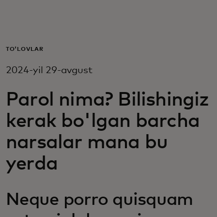
Siz uchun
Biznes uchun
TO'LOVLAR
2024-yil 29-avgust
Butun dunyo uchun
Parol nima? Bilishingiz
Innovatorlar uchun
kerak bo'lgan barcha
narsalar mana bu
Yangiliklar va trendlar
yerda
Neque porro quisquam