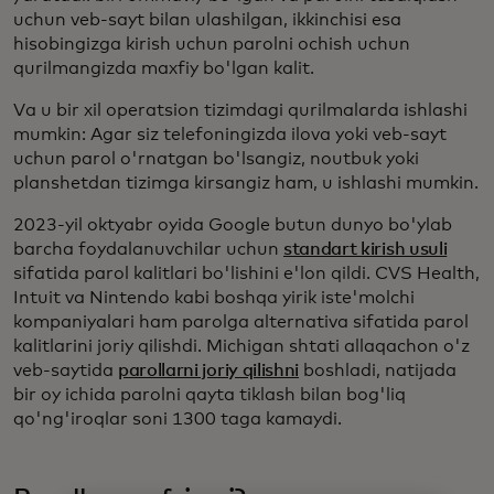
uchun veb-sayt bilan ulashilgan, ikkinchisi esa
hisobingizga kirish uchun parolni ochish uchun
qurilmangizda maxfiy bo'lgan kalit.
Va u bir xil operatsion tizimdagi qurilmalarda ishlashi
mumkin: Agar siz telefoningizda ilova yoki veb-sayt
uchun parol o'rnatgan bo'lsangiz, noutbuk yoki
planshetdan tizimga kirsangiz ham, u ishlashi mumkin.
2023-yil oktyabr oyida Google butun dunyo bo'ylab
barcha foydalanuvchilar uchun
standart kirish usuli
sifatida parol kalitlari bo'lishini e'lon qildi. CVS Health,
Intuit va Nintendo kabi boshqa yirik iste'molchi
kompaniyalari ham parolga alternativa sifatida parol
kalitlarini joriy qilishdi. Michigan shtati allaqachon o'z
veb-saytida
parollarni joriy qilishni
boshladi, natijada
bir oy ichida parolni qayta tiklash bilan bog'liq
qo'ng'iroqlar soni 1300 taga kamaydi.