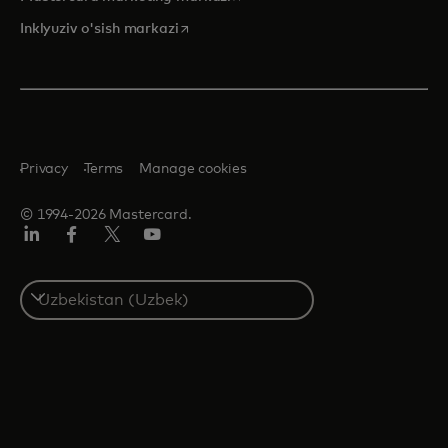
opens in a new tab
Inklyuziv o'sish markazi
Privacy
Terms
Manage cookies
© 1994-2026 Mastercard.
LinkedIn
Facebook
Twitter/X
YouTube
Select
a
country