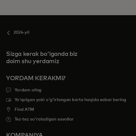
2024-yil
Sizga kerak bo'lganda biz
doim shu yerdamiz
YORDAM KERAKMI?
Yordam oling
Yo'qolgan yoki o'g'irlangan karta haqida xabar bering
Find ATM
Tez-tez so'raladigan savollar
KOMPANIYA