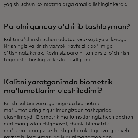
yoqish uchun ko'rsatmalarga amal qilishingiz kerak.
Parolni qanday o'chirib tashlayman?
Kalitni o'chirish uchun odatda veb-sayt yoki ilovaga
kirishingiz va kirish va/yoki xavfsizlik bo'limiga
o'tishingiz kerak. Keyin siz parolni tanlaysiz, o'chirish
tugmasini bosing va keyin tasdiqlang.
Kalitni yaratganimda biometrik
ma'lumotlarim ulashiladimi?
Kirish kalitini yaratganingizda biometrik
ma'lumotlaringiz qurilmangizdan tashqarida
ulashilmaydi. Biometrik ma'lumotlaringiz hech qachon
qurilmangizdan chiqmaydi, chunki biometrik
ma'lumotlaringiz siz kirishga harakat qilayotgan veb-
sayt yoki ilova emas, balki qurilma tomonidan