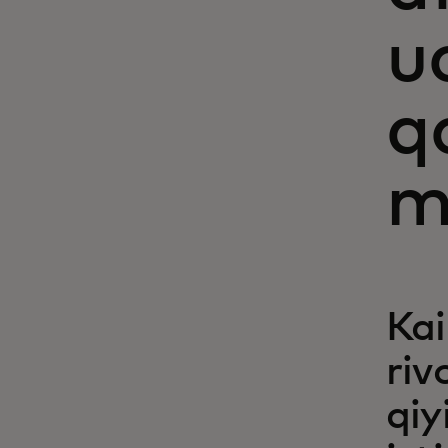
u
q
m
Kai
riv
qiy