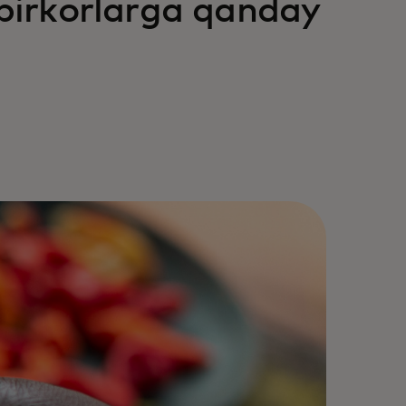
adbirkorlarga qanday