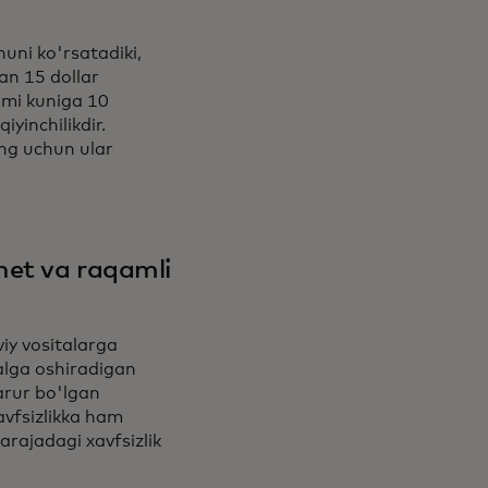
huni ko'rsatadiki,
an 15 dollar
rmi kuniga 10
yinchilikdir.
ng uchun ular
net va raqamli
viy vositalarga
alga oshiradigan
zarur bo'lgan
avfsizlikka ham
arajadagi xavfsizlik