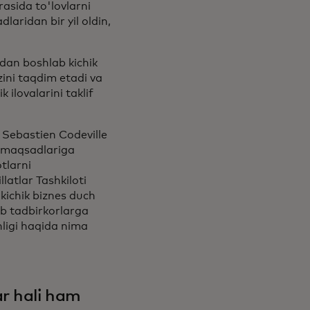
asida to'lovlarni
laridan bir yil oldin,
dan boshlab kichik
zini taqdim etadi va
ilovalarini taklif
Sebastien Codeville
h maqsadlariga
tlarni
latlar Tashkiloti
 kichik biznes duch
ab tadbirkorlarga
nligi haqida nima
r hali ham