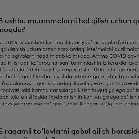
 ushbu muammolarni hal qilish uchun 
amoqda?
le: 2016-yildan beri bizning dasturiy ta'minot platformam
ga ulanish uchun arzon narxlardagi iste'molchi qurilmalarini
exnologiyalarni taqdim etib kelmoqda. Ammo COVID davri
ga kirishdan ko'proq narsani ta'minlashimiz kerakligi ayon
li telefonlar" deb ataydigan operatsion tizim, ular an'anavi
ar bo'lib, qo'shimcha ravishda internetga kirishni ta'minl
z foydalanuvchi qurilmalardagi ilovalar, Wi-Fi, GPS va endi
mkoniyati kabi barcha narsalarga kirish huquqiga ega bo'li
dan telefon sifatida foydalanish imkoniyatiga ega bo'lish
funksiyalarga ega bo'lgan 175 milliondan ortiq telefonlarn
 raqamli to'lovlarni qabul qilish borasi