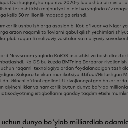
hiqdi. Darhaqiqat, kompaniya 2020-yilda ushbu bizneslar or
lishni tezlashtirish majburiyatini oldi va yaqinda o'z maqsad
ga kelib 50 millionlik maqsadiga erishdi.
amkorlik ushbu ishlarga asoslanib, Kot-d'Ivuar va Nigeriya
rga arzon raqamli to'lovlarni qabul qilish yechimlari shlyu
o'plab raqamli moliyaviy vositalar va moliyaviy savodxonlik 
ard Newsroom yaqinda KaiOS asoschisi va bosh direktori 
uhbatlashdi. KaiOS bu kuzda BMTning Barqaror rivojlanis
h uchun raqamli texnologiyalardan foydalanadigan tashkilo
ydigan Xalqaro telekommunikatsiya ittifoqi/Birlashgan Mil
da ikkinchi o'rinni egalladi. U rivojlanayotgan bozorlarda
n qiyinchiliklar va hamkorlik butun dunyo bo'ylab millionl
 iqtisodiyotning istiqbollarini qanday taqdim etishi mumki
uchun dunyo bo'ylab milliardlab odamla