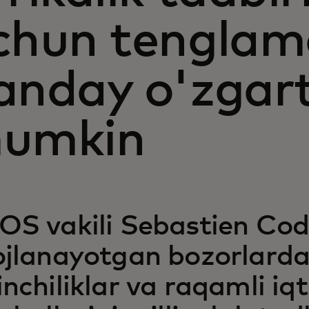
chun tenglam
anday o'zgarti
umkin
OS vakili Sebastien Code
ojlanayotgan bozorlard
inchiliklar va raqamli iq