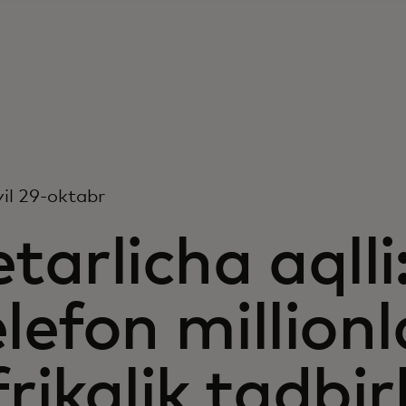
il 29-oktabr
etarlicha aqlli
elefon million
frikalik tadbir