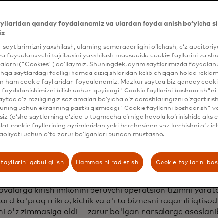
yllaridan qanday foydalanamiz va ulardan foydalanish bo‘yicha si
iz
ehnat bilan topgan daromadingizni naqd pulda olib yurish
tangi kun tovarlarini sotib olish. Kredit balingiz yo'qligi sa
b-saytlarimizni yaxshilash, ularning samaradorligini o‘lchash, o‘z auditori
va foydalanuvchi tajribasini yaxshilash maqsadida cookie fayllarini va shu
tirish uchun moliyalashtirishga layoqatsiz bo'lish. Bu hola
alarni ("Cookies") qo‘llaymiz. Shuningdek, ayrim saytlarimizda foydalan
dagi juda ko'p norasmiy, mikro, kichik va o'rta biznes egal
hqa saytlardagi faolligi hamda qiziqishlaridan kelib chiqqan holda rekl
a internetga ulana oladigan va ulana olmaydigan odamlar
n ham cookie fayllaridan foydalanamiz. Mazkur saytda biz qanday cookie
 juda katta va o'sib bormoqda.
foydalanishimizni bilish uchun quyidagi "Cookie fayllarini boshqarish"ni 
aytda o‘z roziligingiz sozlamalari bo‘yicha o‘z qarashlaringizni o‘zgartiris
 raqamli dunyoga kirish imkoniga ega bo'lmaganlar ta'lim
ning uchun ekranning pastki qismidagi "Cookie fayllarini boshqarish" v
iz (o‘sha saytlarning o‘zida u tugmacha o‘rniga havola ko‘rinishida aks e
atlarini, iqtisodiy barqarorlikni aytmasa ham bo'ladi. Mas
at cookie fayllarining ayrimlaridan yoki barchasidan voz kechishni o‘z ich
iy integratsiyani rivojlantirishga bag'ishlangan texnologi
aoliyati uchun o‘ta zarur bo‘lganlari bundan mustasno.
dagi hamkorlik ushbu bo'shliqni bartaraf etishga va barch
igan global iqtisodiyotga yo'l ochishga qaratilgan.
fayllarini qabul qilish
Hammasini rad etish
Cookie fayllarini bo
yaning startaplarni jalb qilish dasturi bo'lgan Mastercard
qlli telefonlar uchun foydalanuvchilarga smartfonning kat
lovalarga kirish imkonini beruvchi operatsion tizimni yaratd
rd ko'proq mikro, kichik va o'rta biznesni raqamli iqtiso
ni o'z zimmasiga oldi — zarur bo'lgan narsalarga asoslanib,