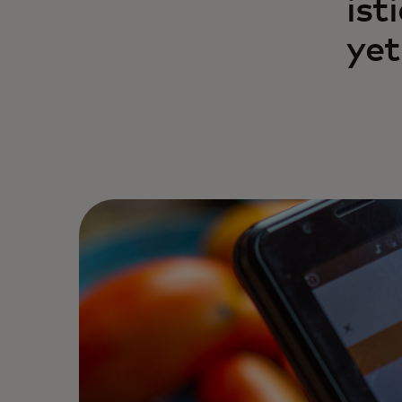
ist
yet