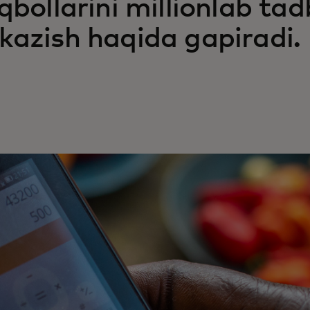
iqbollarini millionlab t
kazish haqida gapiradi.