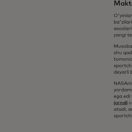
Makt
O'yinlar
ba'zilar
asoslar
yangi t
Musobaq
shu qada
tomonid
sportch
deyarli
NASAn
yordami
ega edi 
jurnali
u
atadi, 
sportchi