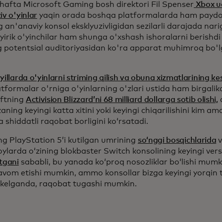
hafta Microsoft Gaming bosh direktori Fil Spenser
Xbox uc
iv o'yinlar
yaqin orada boshqa platformalarda ham paydo bo
 an'anaviy konsol eksklyuzivligidan sezilarli darajada nari
yirik o'yinchilar ham shunga o'xshash ishoralarni berishdi
g potentsial auditoriyasidan ko'ra apparat muhimroq bo'l
yillarda o'yinlarni striming qilish va obuna xizmatlarining kes
atformalar o'rniga o'yinlarning o'zlari ustida ham birgalikda
ftning
Activision Blizzard’ni 68 milliard dollarga sotib olishi,
aning keyingi katta xitini yoki keyingi chiqarilishini kim am
 shiddatli raqobat borligini koʻrsatadi.
ng PlayStation 5’i kutilgan umrining
so‘nggi bosqichlarida
v
oylarda o‘zining blokbaster Switch konsolining keyingi vers
tgani
sababli, bu yanada ko‘proq nosozliklar bo‘lishi mumki
davom etishi mumkin, ammo konsollar bizga keyingi yorqin t
 kelganda, raqobat tugashi mumkin.