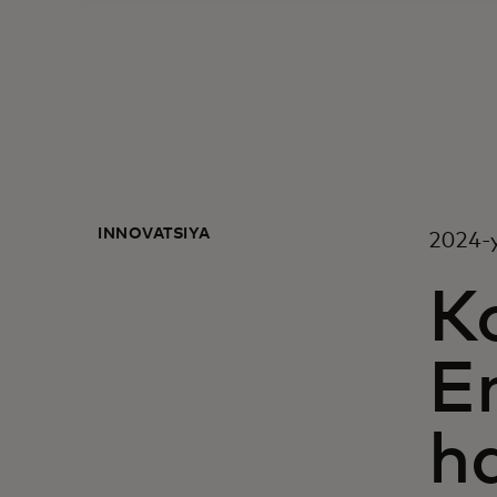
INNOVATSIYA
2024-y
Ko
E
h