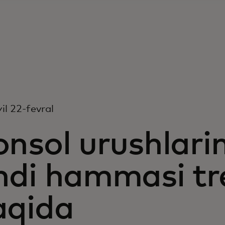
il 22-fevral
nsol urushlarin
ndi hammasi tr
aqida