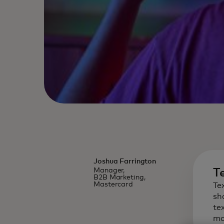
Joshua Farrington
Manager,
T
B2B Marketing,
Mastercard
Te
sh
te
ma