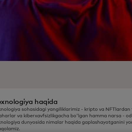
exnologiya haqida
xnologiya sohasidagi yangiliklarimiz - kripto va NFTlardan t
aharlar va kiberxavfsizlikgacha bo'lgan hamma narsa - o
xnologiya dunyosida nimalar haqida gaplashayotganini yor
qolamiz.