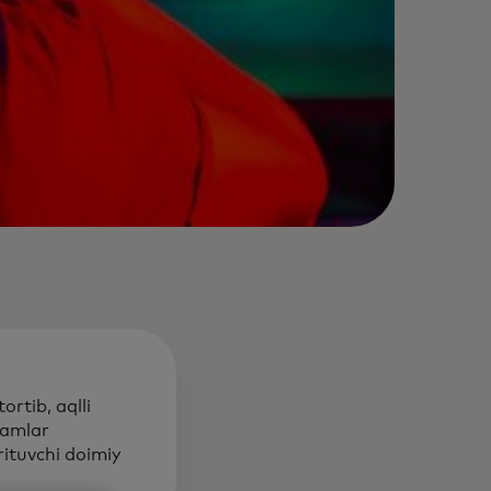
ortib, aqlli
damlar
ituvchi doimiy