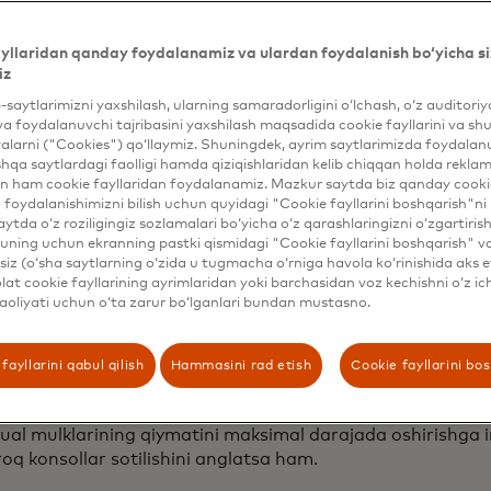
yllaridan qanday foydalanamiz va ulardan foydalanish bo‘yicha si
iz
b-saytlarimizni yaxshilash, ularning samaradorligini o‘lchash, o‘z auditori
va foydalanuvchi tajribasini yaxshilash maqsadida cookie fayllarini va shu
alarni ("Cookies") qo‘llaymiz. Shuningdek, ayrim saytlarimizda foydalan
lab odamlar video oʻyin oʻynab dam olishni yoqtirishadi, 
hqa saytlardagi faolligi hamda qiziqishlaridan kelib chiqqan holda rekl
ʻynasinlar, xoh konsol orqali ochiq dunyoga kirsinlar yoki 
n ham cookie fayllaridan foydalanamiz. Mazkur saytda biz qanday cookie
foydalanishimizni bilish uchun quyidagi "Cookie fayllarini boshqarish"ni 
tajribasiga shoʻngʻish uchun garnitura taqsinlar. Biroq, sah
aytda o‘z roziligingiz sozlamalari bo‘yicha o‘z qarashlaringizni o‘zgartiris
deyarli bo'shashgan emas, o'yinlarni yaratish, chiqarish 
ning uchun ekranning pastki qismidagi "Cookie fayllarini boshqarish" v
ini o'zgartirib yuborgan seysmik o'zgarishlar kuzatilmoqda
iz (o‘sha saytlarning o‘zida u tugmacha o‘rniga havola ko‘rinishida aks e
at cookie fayllarining ayrimlaridan yoki barchasidan voz kechishni o‘z ich
ardagi "konsol urushlari" deb nomlangan voqealardan beri
aoliyati uchun o‘ta zarur bo‘lganlari bundan mustasno.
idagi ko'chmas mulk uchun kurashganidan beri, o'yinlar k
 bog'lar seriyasi sifatida faoliyat yuritib kelgan, har bir i
fayllarini qabul qilish
Hammasini rad etish
Cookie fayllarini bo
ni jalb qilish uchun eksklyuziv o'yinlarni mushuk o'ti sifat
 kunda bu devorlar tobora ko'proq qulab tusha boshladi, r
ktual mulklarining qiymatini maksimal darajada oshirishga 
oq konsollar sotilishini anglatsa ham.