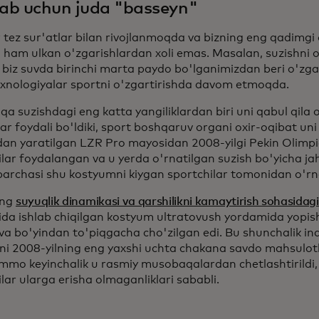
ab uchun juda "basseyn"
 tez sur'atlar bilan rivojlanmoqda va bizning eng qadimgi
i ham ulkan o'zgarishlardan xoli emas. Masalan, suzishni ol
i biz suvda birinchi marta paydo bo'lganimizdan beri o'z
exnologiyalar sportni o'zgartirishda davom etmoqda.
a suzishdagi eng katta yangiliklardan biri uni qabul qila 
r foydali bo'ldiki, sport boshqaruv organi oxir-oqibat uni
an yaratilgan LZR Pro mayosidan 2008-yilgi Pekin Olimpi
ilar foydalangan va u yerda o'rnatilgan suzish bo'yicha ja
 barchasi shu kostyumni kiygan sportchilar tomonidan o'rn
ing
suyuqlik dinamikasi va qarshilikni kamaytirish sohasidagi
da ishlab chiqilgan kostyum ultratovush yordamida yopish
va bo'yindan to'piqgacha cho'zilgan edi. Bu shunchalik inqi
ni 2008-yilning eng yaxshi uchta chakana savdo mahsulotl
ammo keyinchalik u rasmiy musobaqalardan chetlashtirildi,
lar ularga erisha olmaganliklari sababli.