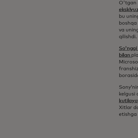
O'tgan 
eksklyuz
bu uning
boshqa 
va unin
qilishdi.
So'nggi 
bilan
pl
Microso
franshiz
borasida
Sony’ni
kelgusi 
kutilayo
Xitlar 
etishga