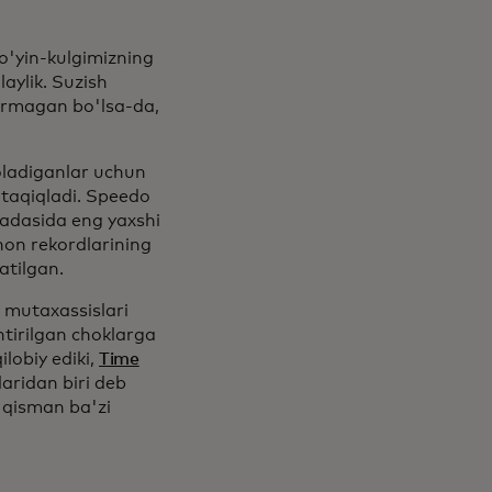
 o'yin-kulgimizning
aylik. Suzish
garmagan bo'lsa-da,
oladiganlar uchun
 taqiqladi. Speedo
adasida eng yaxshi
hon rekordlarining
atilgan.
mutaxassislari
tirilgan choklarga
lobiy ediki,
Time
aridan biri deb
 qisman ba'zi