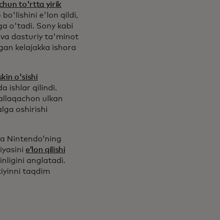
hun to'rtta yirik
'lishini e'lon qildi,
ga o'tadi. Sony kabi
 va dasturiy ta'minot
gan kelajakka ishora
kin o'sishi
 ishlar qilindi.
allaqachon ulkan
alga oshirishi
a Nintendo’ning
iyasini
e’lon qilishi
nligini anglatadi.
iyinni taqdim