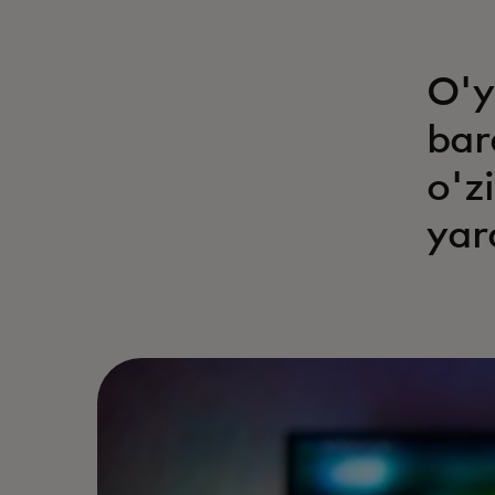
O'y
bar
o'z
yar