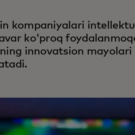
in kompaniyalari intellektu
avar ko'proq foydalanmoq
ining innovatsion mayolari b
atadi.