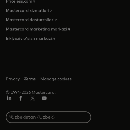
opens in a new tab
Priceless.com
opens in a new tab
Mastercard xizmatlari
opens in a new tab
Mastercard dasturchilari
opens in a new tab
Mastercard marketing markazi
opens in a new tab
Inklyuziv o'sish markazi
Privacy
Terms
Manage cookies
© 1994-2026 Mastercard.
LinkedIn
Facebook
Twitter/X
YouTube
Select
a
country