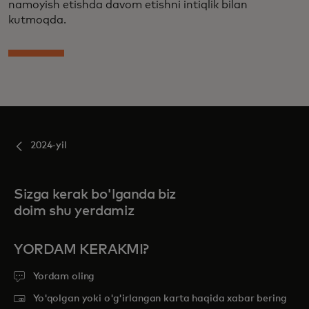
namoyish etishda davom etishni intiqlik bilan
kutmoqda.
2024-yil
Sizga kerak bo'lganda biz
doim shu yerdamiz
YORDAM KERAKMI?
Yordam oling
Yo'qolgan yoki o'g'irlangan karta haqida xabar bering