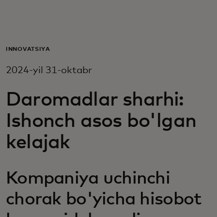
Siz uchun
Biznes uchun
INNOVATSIYA
2024-yil 31-oktabr
Butun dunyo uchun
Daromadlar sharhi:
Innovatorlar uchun
Ishonch asos bo'lgan
kelajak
Yangiliklar va trendlar
Kompaniya uchinchi
chorak bo'yicha hisobot