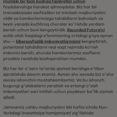
mumkin bo'lgan boshqa faoliyatlar uchun
foydalanishga harakat qilmoqdalar. Biz har bir
tranzaksiyada xavfsizlikni ta'minlash majburiyatini
oldik va hamkorlarimizga tahdidlarni baholash va
keyin yanada kuchliroq choralar ko'rishda yordam
berish uchun buni kengaytirdik.
Recorded Future’ni
sotib olish haqidagi e’lonimizning ortidagi g‘oya aynan
shu —
kiberxavfsizlik imkoniyatlarimizni
kengaytirish,
potentsial tahdidlarni real vaqt rejimida ko‘rish
imkonini berish, shunda hamkorlarimiz xavflarni
proaktiv ravishda boshqarishlari mumkin.
Biz har bir o'zaro ta'sirda qiymat berishga e'tibor
qaratishda davom etamiz. Aynan shu asosda biz o'sha
asosiy ishonchni mustahkamlaymiz. Va bu ishonch
bugungi g'alabalarni yaratish va ertangi o'sish
imkoniyatlari sari intilish uchun poydevor bo'lib xizmat
qiladi.
Jamoamiz ushbu majburiyatni ikki hafta ichida Nyu-
Yorkdagi Investitsiya hamjamiyati yig'ilishida