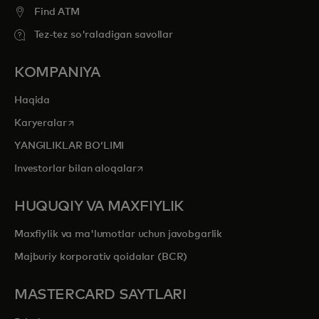
Find ATM
Tez-tez so'raladigan savollar
KOMPANIYA
Haqida
opens in a new tab
Karyeralar
YANGILIKLAR BOʻLIMI
opens in a new tab
Investorlar bilan aloqalar
HUQUQIY VA MAXFIYLIK
Maxfiylik va ma'lumotlar uchun javobgarlik
Majburiy korporativ qoidalar (BCR)
MASTERCARD SAYTLARI