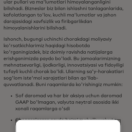
ular pullari va ma'lumotlari himoyalanganligini
bilishadi. Bizneslar biz bilan ishlashni tanlaganlarida,
kafolatlangan to'lov, kuchli ma'lumotlar va jahon
darajasidagi xavfsizlik va firibgarlikdan
himoyalanishlarini bilishadi.
Ishonch, bugungi uchinchi chorakdagi moliyaviy
ko'rsatkichlarimiz haqidagi hisobotda
ko'rganingizdek, biz doimiy ravishda natijalarga
erishganimizda paydo bo'ladi. Bu jamoalarimizning
mehnatsevarligi, ijodkorligi, innovatsiyasi va fidoyiligi
tufayli kuchli chorak bo'ldi. Ularning sa'y-harakatlari
sog'lom iste'mol xarajatlari bilan qo'llab-
quvvatlanadi. Buni raqamlarda ko'rishingiz mumkin:
Sof daromad va har bir aksiya uchun daromad
GAAP bo'lmagan, valyuta neytral asosida ikki
xonali raqamlarga o'sdi
Chegaralararo savdo hajmi mahalliy valyuta
asosida o'tgan yilga nisbatan 17% ga oshdi