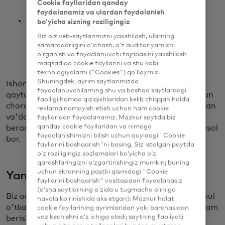
(faqat Mastercard brendi ostidagi dasturlar)
Cookie fayllaridan qanday
foydalanamiz va ulardan foydalanish
Qo'shimcha qiymatga ega xizmatlar va
bo‘yicha sizning roziligingiz
yechimlardan olinadigan daromad valyuta
Biz o‘z veb-saytlarimizni yaxshilash, ularning
neytral asosida o'tgan yilga nisbatan 19% ga
samaradorligini o‘lchash, o‘z auditoriyamizni
o'sdi
o‘rganish va foydalanuvchi tajribasini yaxshilash
maqsadida cookie fayllarini va shu kabi
texnologiyalarni ("Cookies") qo‘llaymiz.
Shuningdek, ayrim saytlarimizda
Ishonchning aynan shu konsepsiyasi mijozlarimizga
foydalanuvchilarning shu va boshqa saytlardagi
qayta-qayta qiymat yetkazib berishda yotadi. O'tgan
faolligi hamda qiziqishlaridan kelib chiqqan holda
chorakni eslab o'tsam, berilgan va'dalar va bajarilgan
reklama namoyish etish uchun ham cookie
va'dalar tushunchasini mustahkamlashga yordam
fayllaridan foydalanamiz. Mazkur saytda biz
qanday cookie fayllaridan va nimaga
beradigan o'sish algoritmimiz bilan bog'liq ikkita misol
foydalanishimizni bilish uchun quyidagi "Cookie
bor.
fayllarini boshqarish"ni bosing. Siz istalgan paytda
o‘z roziligingiz sozlamalari bo‘yicha o‘z
qarashlaringizni o‘zgartirishingiz mumkin; buning
uchun ekranning pastki qismidagi "Cookie
Yangi oqimlarning o'sishi
fayllarini boshqarish" vositasidan foydalanasiz
(o‘sha saytlarning o‘zida u tugmacha o‘rniga
Biz odamlar va bizneslarning butun dunyo bo'ylab pul
havola ko‘rinishida aks etgan). Mazkur holat
o'tkazish usullarida samaradorlikni oshirishga yordam
cookie fayllarining ayrimlaridan yoki barchasidan
voz kechishni o‘z ichiga oladi; saytning faoliyati
berish imkoniyati borligini bilamiz. Shu sababli biz