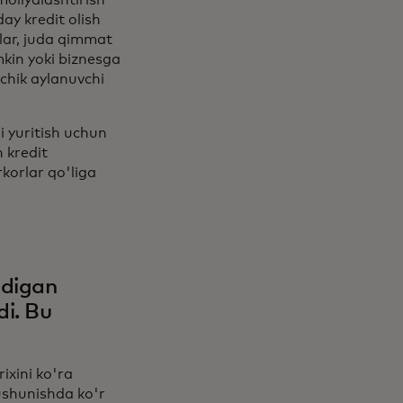
moliyalashtirish
ay kredit olish
lar, juda qimmat
mkin yoki biznesga
chik aylanuvchi
i yuritish uchun
 kredit
korlar qo'liga
adigan
di. Bu
ixini ko'ra
ushunishda ko'r