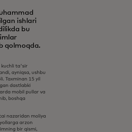
. Muhammad
lgan ishlari
ilikda bu
imlar
ib qolmoqda.
kuchli ta'sir
andi, ayniqsa, ushbu
i. Taxminan 15 yil
igan dastlabki
larda mobil pullar va
nib, boshqa
tai nazaridan moliya
ayollarga arzon
imning bir qismi,