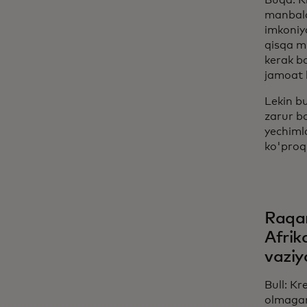
Buqa: Ki
manbalar
imkoniy
qisqa m
kerak b
jamoat k
Lekin b
zarur b
yechiml
ko'proq 
Raqam
Afrik
vaziy
Bull: Kr
olmagan