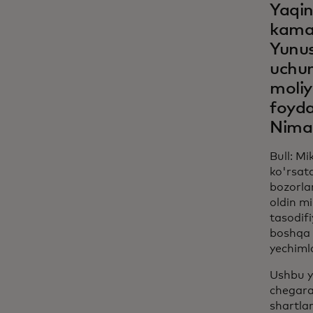
Yaqin
kamay
Yunus
uchun
moliy
foyda
Nima 
Bull: Mi
ko'rsat
bozorlar
oldin m
tasodifi
boshqa 
yechimla
Ushbu y
chegara
shartlar