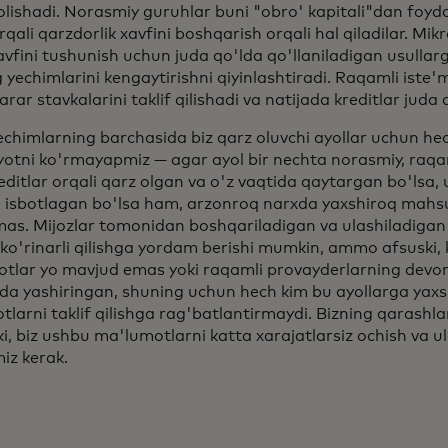
olishadi. Norasmiy guruhlar buni "obro' kapitali"dan foyda
qali qarzdorlik xavfini boshqarish orqali hal qiladilar. Mikr
avfini tushunish uchun juda qo'lda qo'llaniladigan usullar
 yechimlarini kengaytirishni qiyinlashtiradi. Raqamli iste'm
arar stavkalarini taklif qilishadi va natijada kreditlar juda
echimlarning barchasida biz qarz oluvchi ayollar uchun h
yotni ko'rmayapmiz — agar ayol bir nechta norasmiy, raqam
ditlar orqali qarz olgan va o'z vaqtida qaytargan bo'lsa, u
ni isbotlagan bo'lsa ham, arzonroq narxda yaxshiroq mahs
mas. Mijozlar tomonidan boshqariladigan va ulashiladiga
ko'rinarli qilishga yordam berishi mumkin, ammo afsuski, 
tlar yo mavjud emas yoki raqamli provayderlarning devor
ida yashiringan, shuning uchun hech kim bu ayollarga yax
larni taklif qilishga rag'batlantirmaydi. Bizning qarashla
, biz ushbu ma'lumotlarni katta xarajatlarsiz ochish va ul
iz kerak.