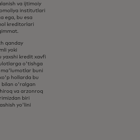
lanish va ijtimoiy
omoliya institutlari
ga ega, bu esa
ol kreditorlari
 qimmat.
ech qanday
li yoki
 yaxshi kredit xavfi
ulotlarga o'tishga
n ma'lumotlar buni
ko'p hollarda bu
 bilan o'ralgan
shiroq va arzonroq
rimizdan biri
ashish yo'lini