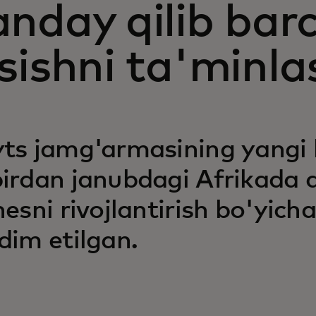
anday qilib bar
'sishni ta'minl
ts jamg'armasining yangi 
irdan janubdagi Afrikada a
nesni rivojlantirish bo'yich
dim etilgan.