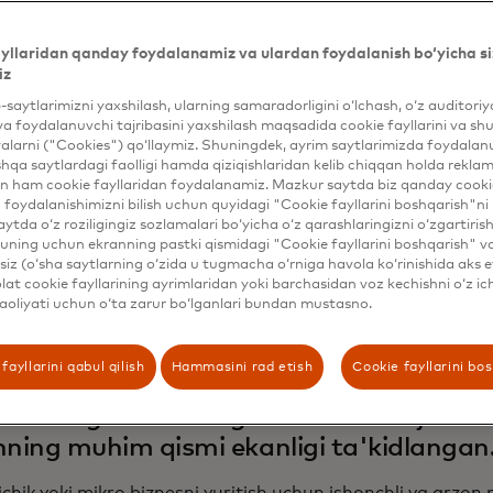
o'sish" nomli yangi oq hujjatda dunyoning boshqa qismla
 muammolarni chuqur o'rganib chiqadi va Sahroi Kabirdan
yllaridan qanday foydalanamiz va ulardan foydalanish bo‘yicha si
ilma-xil, oddiy moliyaviy arxitekturani yaratish bo'yicha 
iz
aqsad: Mikro va kichik biznes egalariga, ayniqsa ayollarga
b-saytlarimizni yaxshilash, ularning samaradorligini o‘lchash, o‘z auditori
iroq yo'naltirish yo'llarini topish. Melinda French Geyts 
va foydalanuvchi tajribasini yaxshilash maqsadida cookie fayllarini va shu
ardning yillik
Global Inklyuziv O'sish Sammitida
muhokama q
alarni ("Cookies") qo‘llaymiz. Shuningdek, ayrim saytlarimizda foydalan
 u asosiy ma'ruzachi sifatida ishtirok etadi, muammolar 
hqa saytlardagi faolligi hamda qiziqishlaridan kelib chiqqan holda rekl
ma ularni hal qilishda global hamkorlikni juda muhim deb b
n ham cookie fayllaridan foydalanamiz. Mazkur saytda biz qanday cookie
foydalanishimizni bilish uchun quyidagi "Cookie fayllarini boshqarish"ni 
ard Newsroom yaqinda gazetaning bosh muallifi, Geyts 
aytda o‘z roziligingiz sozlamalari bo‘yicha o‘z qarashlaringizni o‘zgartiris
ning uchun ekranning pastki qismidagi "Cookie fayllarini boshqarish" v
ing iqtisodiy imkoniyatlarini kengaytirish bo'yicha mas'ul 
iz (o‘sha saytlarning o‘zida u tugmacha o‘rniga havola ko‘rinishida aks e
ashdi.
at cookie fayllarining ayrimlaridan yoki barchasidan voz kechishni o‘z ich
aoliyati uchun o‘ta zarur bo‘lganlari bundan mustasno.
fayllarini qabul qilish
Hammasini rad etish
Cookie fayllarini bo
ng maqolangizda ayollarni rasmiy moliya
h ularning biznesining o'sishi va rivojlan
hning muhim qismi ekanligi ta'kidlanga