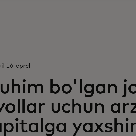
il 16-aprel
him bo'lgan jo
yollar uchun ar
pitalga yaxshir