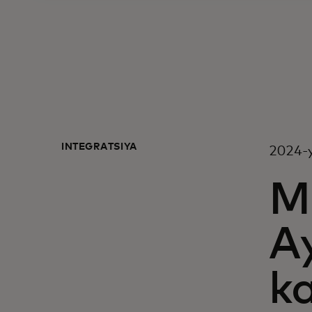
INTEGRATSIYA
2024-y
Mu
A
ka