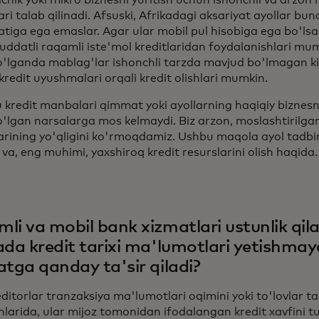
chik yoki mikro biznesni yuritish uchun ishonchli va arzon 
i talab qilinadi. Afsuski, Afrikadagi aksariyat ayollar bund
atiga ega emaslar. Agar ular mobil pul hisobiga ega bo'lsa
uddatli raqamli iste'mol kreditlaridan foydalanishlari mu
o'lganda mablag'lar ishonchli tarzda mavjud bo'lmagan ki
redit uyushmalari orqali kredit olishlari mumkin.
u kredit manbalari qimmat yoki ayollarning haqiqiy biznesn
o'lgan narsalarga mos kelmaydi. Biz arzon, moslashtirilgan
arining yo'qligini ko'rmoqdamiz. Ushbu maqola ayol tadbir
va, eng muhimi, yaxshiroq kredit resurslarini olish haqida.
li va mobil bank xizmatlari ustunlik qil
ada kredit tarixi ma'lumotlari yetishmay
atga qanday ta'sir qiladi?
editorlar tranzaksiya ma'lumotlari oqimini yoki to'lovlar tar
larida, ular mijoz tomonidan ifodalangan kredit xavfini t