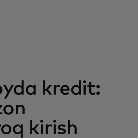
yda kredit:
zon
oq kirish