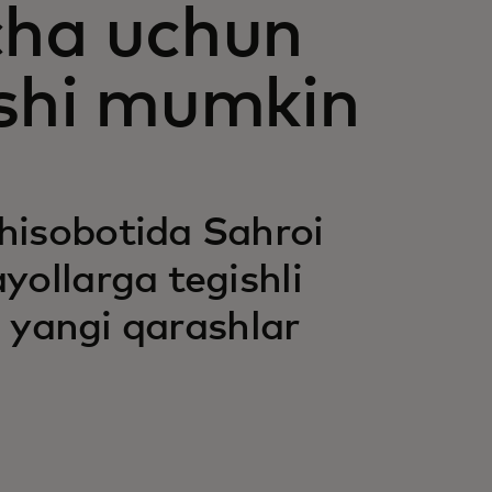
cha uchun
ashi mumkin
hisobotida Sahroi
yollarga tegishli
a yangi qarashlar