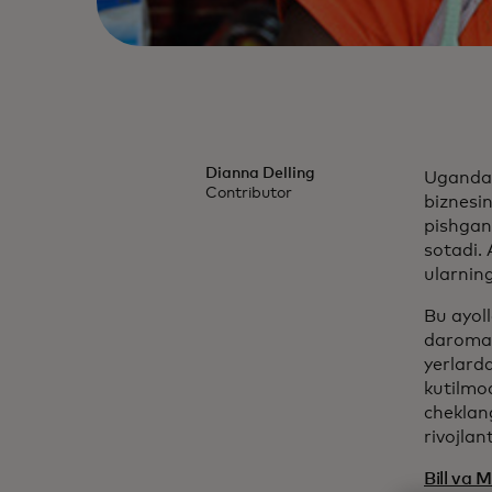
Dianna Delling
Uganda,
Contributor
biznesi
pishgan
sotadi. 
ularning
Bu ayol
daromad
yerlarda
kutilmo
cheklan
rivojlant
Bill va 