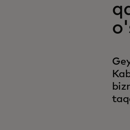
q
o
Gey
Kab
biz
taq