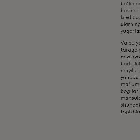
bo'lib q
bosim or
kredit x
ularning
yuqori z
Va bu y
taraqqi
mikrokre
borligi
moyil e
yanada 
ma'lumo
bog'lar
mahsulot
shundaki
topishim