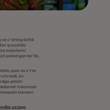
va o'zining kichik
'idan quyoshda
xta matolarini
izi joylashgan bo'lib,
Ushbu past va o'rta
 uchraydi, bu
ardga yetishi
dalanish imkoniyati
intaqada biznesni
yollar va teng