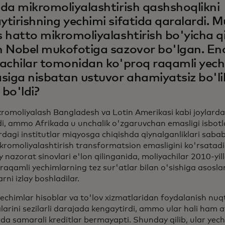
da mikromoliyalashtirish qashshoqlikni
tirishning yechimi sifatida qaralardi
 hatto mikromoliyalashtirish bo'yicha qi
 Nobel mukofotiga sazovor bo'lgan. End
achilar tomonidan ko'proq raqamli yech
siga nisbatan ustuvor ahamiyatsiz bo'l
bo'ldi?
kromoliyalash Bangladesh va Lotin Amerikasi kabi joylarda 
di, ammo Afrikada u unchalik o'zgaruvchan emasligi isbotl
dagi institutlar miqyosga chiqishda qiynalganliklari sababl
ikromoliyalashtirish transformatsion emasligini ko'rsatad
y nazorat sinovlari e'lon qilinganida, moliyachilar 2010-yil
raqamli yechimlarning tez sur'atlar bilan o'sishiga asosla
rni izlay boshladilar.
echimlar hisoblar va to'lov xizmatlaridan foydalanish nuq
larini sezilarli darajada kengaytirdi, ammo ular hali ham 
da samarali kreditlar bermayapti. Shunday qilib, ular yech