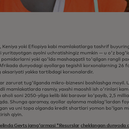
 Keniya yoki Efiopiya kabi mamlakatlarga tashrif buyuring 
ni yuritayotgan ayolni uchratishingiz mumkin — u o'z bog
 pomidorlarni yoki qo'lda mashaqqatli to'qilgan rangli pa
Afrikada dunyodagi ayollarga tegishli korxonalarning 26 fo
 aksariyati yakka tartibdagi korxonalardir.
lar zarurat tug'ilganda mikro-biznesni boshlashga moyil. 
li mamlakatlarda rasmiy, yaxshi maoshli ish o'rinlari kam
 aholi soni 2050-yilga kelib ikki baravar ko'payib, 2,5 milli
qda. Shunga qaramay, ayollar aylanma mablag'lardan foy
gan va uni topa olganda kredit shartlari yomon bo'lgan m
irish qiyin.
Melinda Geyts jamg'armasi "Resurslar
cheklangan dunyoda a